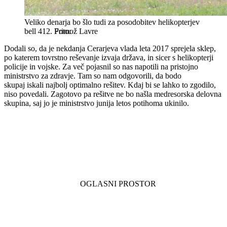
Veliko denarja bo šlo tudi za posodobitev helikopterjev
bell 412.
Primož Lavre
Dodali so, da je nekdanja Cerarjeva vlada leta 2017 sprejela sklep,
po katerem tovrstno reševanje izvaja država, in sicer s helikopterji
policije in vojske. Za več pojasnil so nas napotili na pristojno
ministrstvo za zdravje. Tam so nam odgovorili, da bodo
skupaj iskali najbolj optimalno rešitev. Kdaj bi se lahko to zgodilo,
niso povedali. Zagotovo pa rešitve ne bo našla medresorska delovna
skupina, saj jo je ministrstvo junija letos potihoma ukinilo.