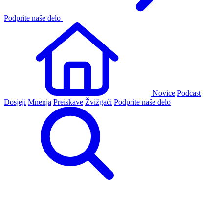
Podprite naše delo
Novice
Podcast
Dosjeji
Mnenja
Preiskave
Žvižgači
Podprite naše delo