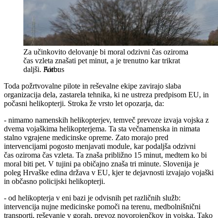
Za učinkovito delovanje bi moral odzivni čas oziroma
čas vzleta znašati pet minut, a je trenutno kar trikrat
daljši.
Airbus
Toda požrtvovalne pilote in reševalne ekipe zavirajo slaba
organizacija dela, zastarela tehnika, ki ne ustreza predpisom EU, in
počasni helikopterji. Stroka že vrsto let opozarja, da:
- nimamo namenskih helikopterjev, temveč prevoze izvaja vojska z
dvema vojaškima helikopterjema. Ta sta večnamenska in nimata
stalno vgrajene medicinske opreme. Zato morajo pred
intervencijami pogosto menjavati module, kar podaljša odzivni
čas oziroma čas vzleta. Ta znaša približno 15 minut, medtem ko bi
moral biti pet. V tujini pa običajno znaša tri minute. Slovenija je
poleg Hrvaške edina država v EU, kjer te dejavnosti izvajajo vojaški
in občasno policijski helikopterji.
- od helikopterja v eni bazi je odvisnih pet različnih služb:
intervencija nujne medicinske pomoči na terenu, medbolnišnični
transporti, reševanje v gorah, prevoz novorojenčkov in vojska. Tako