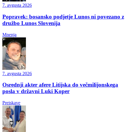
7. avgusta 2026
Popravek: bosansko podjetje Lunos ni povezano z
družbo Lunos Slovenija
Mnenja
7. avgusta 2026
Osrednji akter afere Litijska do večmilijonskega
posla v državni Luki Koper
Preiskave