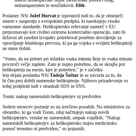
netransparenten in neučinkovit.
STA
Poslanec NSi
Jožef Horvat
je izpostavil tudi to, da je obstoječi
sistem v nasprotju z evropskimi predpisi, ki narekujejo visoke
varnostne standarde. Helikoptersko reševanje namreč v EU
prepoznavajo kot civilno oziroma komercialno operacijo, zato bi
državni ali zasebni izvajalec potreboval posebno dovoljenje za
opravljanje letalskega prevoza, ki pa ga vojska s svojimi helikopterji
ne more dobiti.
"Vemo, da na primer pri infarktu vsaka minuta šteje in vsaka minuta
povzroči večje zaplete. Zato je nujno potrebno, da se skrajša pot
helikopterja na mesto, kjer je potreben," je v začetku
leta dejala poslanka NSi
Tadeja Šuštar
in se zavzela za to, da
bi čim prej dobili namenske helikopterje. Njihovo prizadevanje so
tedaj podpirali tudi v strankah SDS in SNS.
Tonin: nakup namenskih helikopterjev ni predviden
Sedem mesecev pozneje so na izrečeno pozabili. Na ministrstvu za
obrambo, ki ga vodi Tonin, zdaj načrtujejo nakup novih
helikopterjev, vendar ne namenskih, ampak vojaških. "Nakup
namenskih helikopterjev za helikoptersko nujno medicinsko
pomoč trenutno ni predviden," so pojasnili.