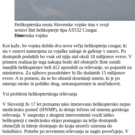
Helikopterska enota Slovenske vojske ima v svoji
sestavi štiri helikopterje tipa AS532 Cougar.
Slovenska vojska
Kot kaže, bo vojska dobila dva nova večja helikopterja cougar, ki
sta v osnovi namenjena za vojaške naloge in gašenje v naravi. Po
dostopnih podatkih bo vsak od njiju stal okoli 18 milijonov evrov. V
primeru realizacije tega nakupa bodo del obstoječe flote osmih
manjših helikopterjev bell 412 uporabili za reševanje, so pojasnili na
ministrstvu. Za njihovo posodobitev bi šlo dodatnih 15 milijonov
evrov. A to pomeni, da se bo ohranil dosedanji sistem, ki je po
mnenju stroke in politike drag, netransparenten in neučinkovit.
Vsi problemi helikopterskega reševanja
V Sloveniji že 17 let poznamo tako imenovano helikoptersko nujno
medicinsko pomoč (HNMP), ki deluje ločeno od sistema gorskega
reševanja. V nasprotju z drugimi interventnimi vozili lahko
helikopterji z medicinsko ekipo pomagajo na težje dostopnih
območjih in hitreje dostopajo do kraja nesreče oziroma do
bolnišnice. Potrebe po tovrstnem reševanju se naglo povečujejo. V