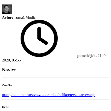
Avtor:
Tomaž Modic
ponedeljek,
21. 9.
2020, 05:55
Novice
Značke:
matej-tonin
ministrstvo-za-obrambo
helikoptersko-resevanje
Deli: