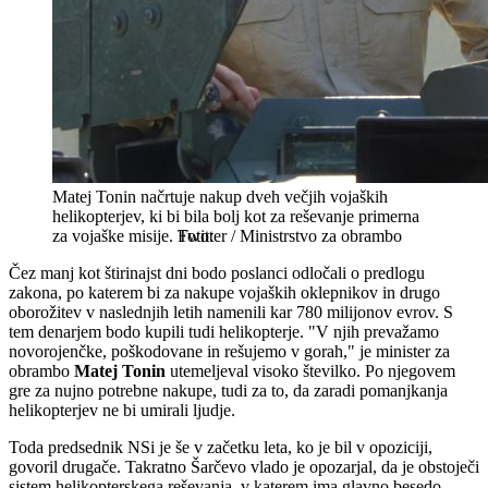
Matej Tonin načrtuje nakup dveh večjih vojaških
helikopterjev, ki bi bila bolj kot za reševanje primerna
za vojaške misije.
Twitter / Ministrstvo za obrambo
Čez manj kot štirinajst dni bodo poslanci odločali o predlogu
zakona, po katerem bi za nakupe vojaških oklepnikov in drugo
oborožitev v naslednjih letih namenili kar 780 milijonov evrov. S
tem denarjem bodo kupili tudi helikopterje. "V njih prevažamo
novorojenčke, poškodovane in rešujemo v gorah," je minister za
obrambo
Matej Tonin
utemeljeval visoko številko. Po njegovem
gre za nujno potrebne nakupe, tudi za to, da zaradi pomanjkanja
helikopterjev ne bi umirali ljudje.
Toda predsednik NSi je še v začetku leta, ko je bil v opoziciji,
govoril drugače. Takratno Šarčevo vlado je opozarjal, da je obstoječi
sistem helikopterskega reševanja, v katerem ima glavno besedo