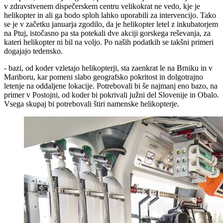
v zdravstvenem dispečerskem centru velikokrat ne vedo, kje je
helikopter in ali ga bodo sploh lahko uporabili za intervencijo. Tako
se je v začetku januarja zgodilo, da je helikopter letel z inkubatorjem
na Ptuj, istočasno pa sta potekali dve akciji gorskega reševanja, za
kateri helikopter ni bil na voljo. Po naših podatkih se takšni primeri
dogajajo tedensko.
- bazi, od koder vzletajo helikopterji, sta zaenkrat le na Brniku in v
Mariboru, kar pomeni slabo geografsko pokritost in dolgotrajno
letenje na oddaljene lokacije. Potrebovali bi še najmanj eno bazo, na
primer v Postojni, od koder bi pokrivali južni del Slovenije in Obalo.
Vsega skupaj bi potrebovali štiri namenske helikopterje.