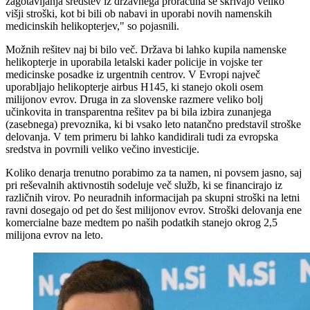
zagotavljanja sredstev iz državnega proračuna se skrivajo veliko
višji stroški, kot bi bili ob nabavi in uporabi novih namenskih
medicinskih helikopterjev," so pojasnili.
Možnih rešitev naj bi bilo več. Država bi lahko kupila namenske
helikopterje in uporabila letalski kader policije in vojske ter
medicinske posadke iz urgentnih centrov. V Evropi največ
uporabljajo helikopterje airbus H145, ki stanejo okoli osem
milijonov evrov. Druga in za slovenske razmere veliko bolj
učinkovita in transparentna rešitev pa bi bila izbira zunanjega
(zasebnega) prevoznika, ki bi vsako leto natančno predstavil stroške
delovanja. V tem primeru bi lahko kandidirali tudi za evropska
sredstva in povrnili veliko večino investicije.
Koliko denarja trenutno porabimo za ta namen, ni povsem jasno, saj
pri reševalnih aktivnostih sodeluje več služb, ki se financirajo iz
različnih virov. Po neuradnih informacijah pa skupni stroški na letni
ravni dosegajo od pet do šest milijonov evrov. Stroški delovanja ene
komercialne baze medtem po naših podatkih stanejo okrog 2,5
milijona evrov na leto.