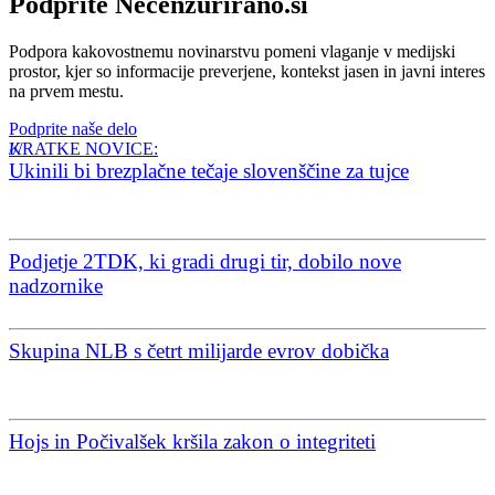
Podprite Necenzurirano.si
Podpora kakovostnemu novinarstvu pomeni vlaganje v medijski
prostor, kjer so informacije preverjene, kontekst jasen in javni interes
na prvem mestu.
Podprite naše delo
KRATKE NOVICE:
Ukinili bi brezplačne tečaje slovenščine za tujce
Podjetje 2TDK, ki gradi drugi tir, dobilo nove
nadzornike
Skupina NLB s četrt milijarde evrov dobička
Hojs in Počivalšek kršila zakon o integriteti