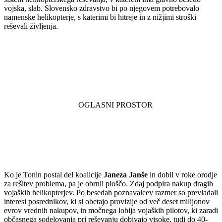
vojska, slab. Slovensko zdravstvo bi po njegovem potrebovalo
namenske helikopterje, s katerimi bi hitreje in z nižjimi stroški
reševali življenja.
Ko je Tonin postal del koalicije
Janeza Janše
in dobil v roke orodje
za rešitev problema, pa je obrnil ploščo. Zdaj podpira nakup dragih
vojaških helikopterjev. Po besedah poznavalcev razmer so prevladali
interesi posrednikov, ki si obetajo provizije od več deset milijonov
evrov vrednih nakupov, in močnega lobija vojaških pilotov, ki zaradi
občasnega sodelovanja pri reševanju dobivajo visoke, tudi do 40-