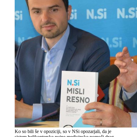
Ko so bili še v opoziciji, so v NSi opozarjali, da je
sistem helikopterske nujne medicinske pomoči drag,