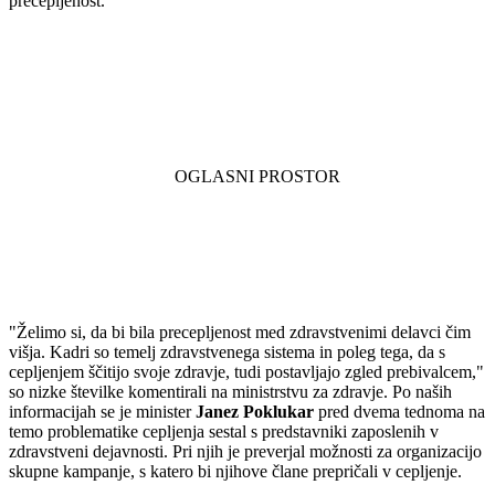
precepljenost.
"Želimo si, da bi bila precepljenost med zdravstvenimi delavci čim
višja. Kadri so temelj zdravstvenega sistema in poleg tega, da s
cepljenjem ščitijo svoje zdravje, tudi postavljajo zgled prebivalcem,"
so nizke številke komentirali na ministrstvu za zdravje. Po naših
informacijah se je minister
Janez Poklukar
pred dvema tednoma na
temo problematike cepljenja sestal s predstavniki zaposlenih v
zdravstveni dejavnosti. Pri njih je preverjal možnosti za organizacijo
skupne kampanje, s katero bi njihove člane prepričali v cepljenje.