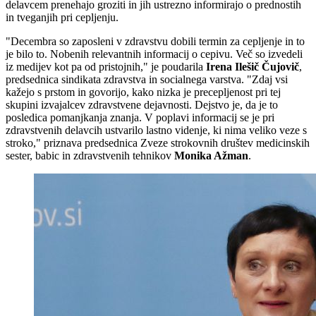
delavcem prenehajo groziti in jih ustrezno informirajo o prednostih
in tveganjih pri cepljenju.
"Decembra so zaposleni v zdravstvu dobili termin za cepljenje in to
je bilo to. Nobenih relevantnih informacij o cepivu. Več so izvedeli
iz medijev kot pa od pristojnih," je poudarila
Irena Ilešič Čujovič
,
predsednica sindikata zdravstva in socialnega varstva. "Zdaj vsi
kažejo s prstom in govorijo, kako nizka je precepljenost pri tej
skupini izvajalcev zdravstvene dejavnosti. Dejstvo je, da je to
posledica pomanjkanja znanja. V poplavi informacij se je pri
zdravstvenih delavcih ustvarilo lastno videnje, ki nima veliko veze s
stroko," priznava predsednica Zveze strokovnih društev medicinskih
sester, babic in zdravstvenih tehnikov
Monika Ažman
.