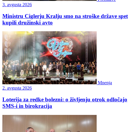
3. avgusta 2026
Ministru Ciglerju Kralju smo na stroške države spet
kupili družinski avto
Mnenja
2. avgusta 2026
Loterija za redke bolezni: o življenju otrok odločajo
SMS-i in birokracija