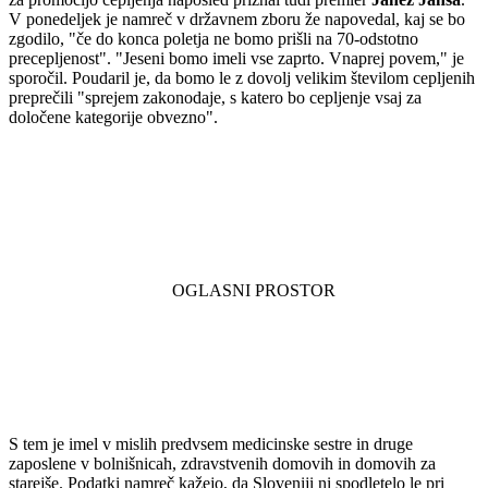
V ponedeljek je namreč v državnem zboru že napovedal, kaj se bo
zgodilo, "če do konca poletja ne bomo prišli na 70-odstotno
precepljenost". "Jeseni bomo imeli vse zaprto. Vnaprej povem," je
sporočil. Poudaril je, da bomo le z dovolj velikim številom cepljenih
preprečili "sprejem zakonodaje, s katero bo cepljenje vsaj za
določene kategorije obvezno".
S tem je imel v mislih predvsem medicinske sestre in druge
zaposlene v bolnišnicah, zdravstvenih domovih in domovih za
starejše. Podatki namreč kažejo, da Sloveniji ni spodletelo le pri