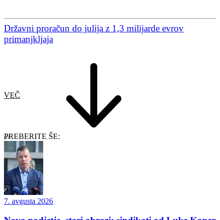
Državni proračun do julija z 1,3 milijarde evrov
primanjkljaja
VEČ
PREBERITE ŠE:
7. avgusta 2026