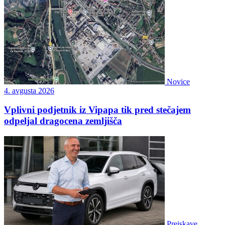
Novice
4. avgusta 2026
Vplivni podjetnik iz Vipapa tik pred stečajem
odpeljal dragocena zemljišča
Preiskave