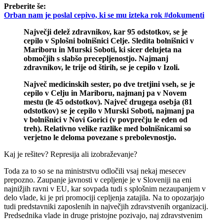
Preberite še:
Orban nam je poslal cepivo, ki se mu izteka rok #dokumenti
Največji delež zdravnikov, kar 95 odstotkov, se je
cepilo v Splošni bolnišnici Celje. Sledita bolnišnici v
Mariboru in Murski Soboti, ki sicer delujeta na
območjih s slabšo precepljenostjo. Najmanj
zdravnikov, le trije od štirih, se je cepilo v Izoli.
Največ medicinskih sester, po dve tretjini vseh, se je
cepilo v Celju in Mariboru, najmanj pa v Novem
mestu (le 45 odstotkov). Največ drugega osebja (81
odstotkov) se je cepilo v Murski Soboti, najmanj pa
v bolnišnici v Novi Gorici (v povprečju le eden od
treh). Relativno velike razlike med bolnišnicami so
verjetno le deloma povezane s prebolevnostjo.
Kaj je rešitev? Represija ali izobraževanje?
Toda za to so se na ministrstvu odločili vsaj nekaj mesecev
prepozno. Zaupanje javnosti v cepljenje je v Sloveniji na eni
najnižjih ravni v EU, kar sovpada tudi s splošnim nezaupanjem v
delo vlade, ki je pri promociji cepljenja zatajila. Na to opozarjajo
tudi predstavniki zaposlenih in največjih zdravstvenih organizacij.
Predsednika vlade in druge pristojne pozivajo, naj zdravstvenim