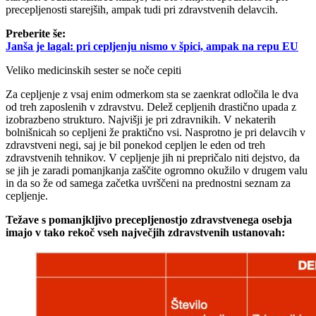
precepljenosti starejših, ampak tudi pri zdravstvenih delavcih.
Preberite še:
Janša je lagal: pri cepljenju nismo v špici, ampak na repu EU
Veliko medicinskih sester se noče cepiti
Za cepljenje z vsaj enim odmerkom sta se zaenkrat odločila le dva
od treh zaposlenih v zdravstvu. Delež cepljenih drastično upada z
izobrazbeno strukturo. Najvišji je pri zdravnikih. V nekaterih
bolnišnicah so cepljeni že praktično vsi. Nasprotno je pri delavcih v
zdravstveni negi, saj je bil ponekod cepljen le eden od treh
zdravstvenih tehnikov. V cepljenje jih ni prepričalo niti dejstvo, da
se jih je zaradi pomanjkanja zaščite ogromno okužilo v drugem valu
in da so že od samega začetka uvrščeni na prednostni seznam za
cepljenje.
Težave s pomanjkljivo precepljenostjo zdravstvenega osebja
imajo v tako rekoč vseh največjih zdravstvenih ustanovah: