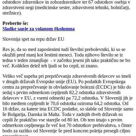
odstotkov zdravnikov in zobozdravnikov ter 67 odstotkov osebja v
zdravstveni negi (medicinske sestre, zdravstveni tehniki, bolničarji,
strežnice).
Preberite še:
Sladke sanje za volanom #kolumna
Slovenija spet na repu držav EU
Res je, da so med zaposlenimi tudi številni prebolevniki, ki so se
okužili pred manj kot šestimi meseci. Toda njihovo število se iz
tedna v teden zmanjšuje - v začetku jeseni jih tako praktično ne bo
več. Kolikšen delež teh ljudi se bo cepil, ni znano.
Veliko več uspeha pri prepričevanju zdravstvenih delavcev so imeli
v drugih državah Evropske unije (EU). Po podatkih Evropskega
centra za preprečevanje in obvladovanje bolezni (ECDC) je bilo do
sedaj s prvim odmerkom cepljenih 82,2 odstotka zdravstvenih
delavcev v EU, z vsemi odmerki pa 72,2 odstotka. V Sloveniji jih je
bilo medtem cepljenih le 70,6 odstotka oziroma 64,2 odstotka. Od
16 držav, za katere ima ECDC podatke, so slabše od Slovenije samo
še Bolgarija, Danska in Malta. Toda v zadnjih dveh državah so
cepili že praktično vse starejše od 80 let. Ob tem imajo s prvim
odmerkom cepljenega že več kot 70 odstotkov prebivalstva, s čimer
bodo za razliko od Slovenije še pred koncem poletja presegli ciljno