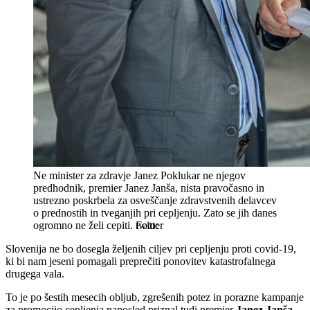
Ne minister za zdravje Janez Poklukar ne njegov
predhodnik, premier Janez Janša, nista pravočasno in
ustrezno poskrbela za osveščanje zdravstvenih delavcev
o prednostih in tveganjih pri cepljenju. Zato se jih danes
ogromno ne želi cepiti.
twitter
Slovenija ne bo dosegla željenih ciljev pri cepljenju proti covid-19,
ki bi nam jeseni pomagali preprečiti ponovitev katastrofalnega
drugega vala.
To je po šestih mesecih obljub, zgrešenih potez in porazne kampanje
za promocijo cepljenja naposled priznal tudi premier
Janez Janša
.