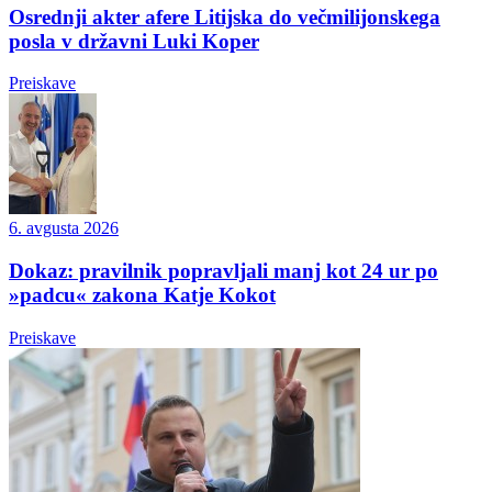
Osrednji akter afere Litijska do večmilijonskega
posla v državni Luki Koper
Preiskave
6. avgusta 2026
Dokaz: pravilnik popravljali manj kot 24 ur po
»padcu« zakona Katje Kokot
Preiskave