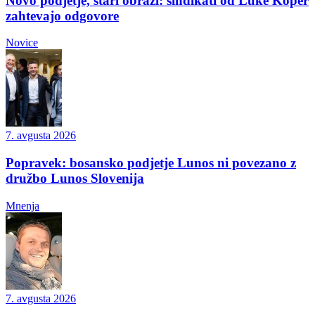
Novo podjetje, stari obrazi: sindikati od Luke Koper
zahtevajo odgovore
Novice
7. avgusta 2026
Popravek: bosansko podjetje Lunos ni povezano z
družbo Lunos Slovenija
Mnenja
7. avgusta 2026