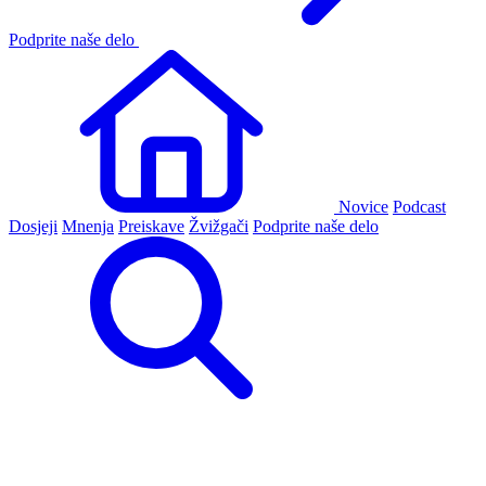
Podprite naše delo
Novice
Podcast
Dosjeji
Mnenja
Preiskave
Žvižgači
Podprite naše delo