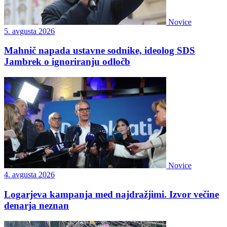
Novice
5. avgusta 2026
Mahnič napada ustavne sodnike, ideolog SDS
Jambrek o ignoriranju odločb
Novice
4. avgusta 2026
Logarjeva kampanja med najdražjimi. Izvor večine
denarja neznan