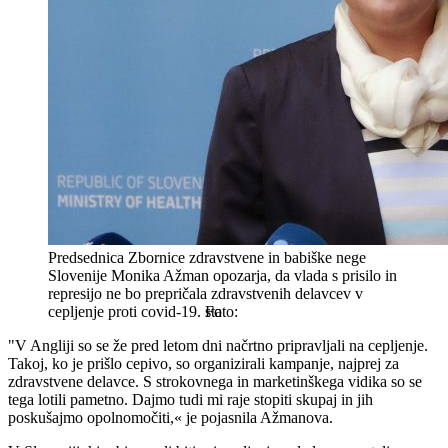
Predsednica Zbornice zdravstvene in babiške nege
Slovenije Monika Ažman opozarja, da vlada s prisilo in
represijo ne bo prepričala zdravstvenih delavcev v
cepljenje proti covid-19.
sta
"V Angliji so se že pred letom dni načrtno pripravljali na cepljenje.
Takoj, ko je prišlo cepivo, so organizirali kampanje, najprej za
zdravstvene delavce. S strokovnega in marketinškega vidika so se
tega lotili pametno. Dajmo tudi mi raje stopiti skupaj in jih
poskušajmo opolnomočiti,« je pojasnila Ažmanova.