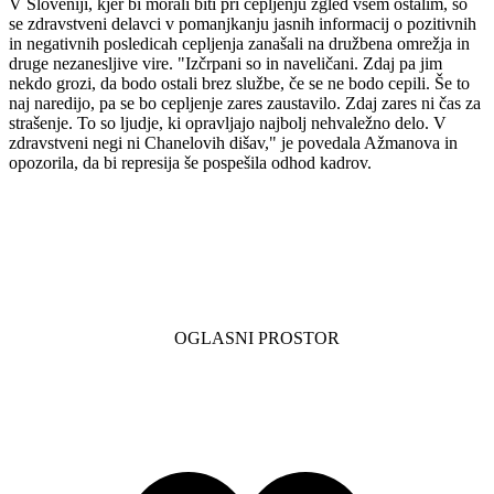
V Sloveniji, kjer bi morali biti pri cepljenju zgled vsem ostalim, so
se zdravstveni delavci v pomanjkanju jasnih informacij o pozitivnih
in negativnih posledicah cepljenja zanašali na družbena omrežja in
druge nezanesljive vire. "Izčrpani so in naveličani. Zdaj pa jim
nekdo grozi, da bodo ostali brez službe, če se ne bodo cepili. Še to
naj naredijo, pa se bo cepljenje zares zaustavilo. Zdaj zares ni čas za
strašenje. To so ljudje, ki opravljajo najbolj nehvaležno delo. V
zdravstveni negi ni Chanelovih dišav," je povedala Ažmanova in
opozorila, da bi represija še pospešila odhod kadrov.