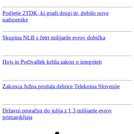
Podjetje 2TDK, ki gradi drugi tir, dobilo nove
nadzornike
Skupina NLB s četrt milijarde evrov dobička
Hojs in Počivalšek kršila zakon o integriteti
Zakonca Južna prodala delnice Telekoma Slovenije
Državni proračun do julija z 1,3 milijarde evrov
primanjkljaja