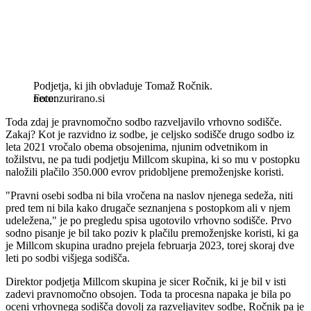
Podjetja, ki jih obvladuje Tomaž Ročnik.
necenzurirano.si
Toda zdaj je pravnomočno sodbo razveljavilo vrhovno sodišče.
Zakaj? Kot je razvidno iz sodbe, je celjsko sodišče drugo sodbo iz
leta 2021 vročalo obema obsojenima, njunim odvetnikom in
tožilstvu, ne pa tudi podjetju Millcom skupina, ki so mu v postopku
naložili plačilo 350.000 evrov pridobljene premoženjske koristi.
"Pravni osebi sodba ni bila vročena na naslov njenega sedeža, niti
pred tem ni bila kako drugače seznanjena s postopkom ali v njem
udeležena," je po pregledu spisa ugotovilo vrhovno sodišče. Prvo
sodno pisanje je bil tako poziv k plačilu premoženjske koristi, ki ga
je Millcom skupina uradno prejela februarja 2023, torej skoraj dve
leti po sodbi višjega sodišča.
Direktor podjetja Millcom skupina je sicer Ročnik, ki je bil v isti
zadevi pravnomočno obsojen. Toda ta procesna napaka je bila po
oceni vrhovnega sodišča dovolj za razveljavitev sodbe, Ročnik pa je