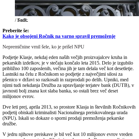
/
Sa.R.
Preberite še:
Kako je obsojeni Ročnik na varno spravil premoženje
Nepremičnine vrnil šele, ko je prišel NPU
Podjetje Klasje, nekdaj eden naših večjih proizvajalcev kruha in
pekarskih izdelkov, je v stečaju končalo leta 2015. Delo je izgubilo
približno 100 zaposlenih, večina jih je tam delala več kot desetletje.
Lastniki na čelu z Ročnikom so podjetje z največjimi silosi za
pšenico v državi so razkosali in razprodali po delih. Upniki, med
njimi tudi nekdanja Družba za upravljanje terjatev bank (DUTB), v
javnosti bolj znana kot slaba banka, so ostali brez več deset
milijonov evrov.
Dve leti prej, aprila 2013, so prostore Klasja in številnih Ročnikovih
podjetij obiskali kriminalisti Nacionalnega preiskovalnega urada
(NPU). Iskali so dokaze o sporni prodaji premoženja pekarske
družbe.
V jedru njihove preiskave je bil več kot 10 milijonov evrov vreden