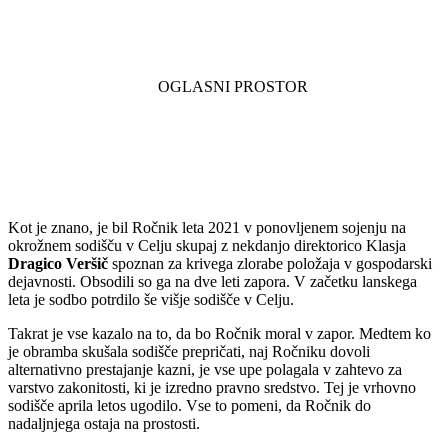
Kot je znano, je bil Ročnik leta 2021 v ponovljenem sojenju na
okrožnem sodišču v Celju skupaj z nekdanjo direktorico Klasja
Dragico Veršič
spoznan za krivega zlorabe položaja v gospodarski
dejavnosti. Obsodili so ga na dve leti zapora. V začetku lanskega
leta je sodbo potrdilo še višje sodišče v Celju.
Takrat je vse kazalo na to, da bo Ročnik moral v zapor. Medtem ko
je obramba skušala sodišče prepričati, naj Ročniku dovoli
alternativno prestajanje kazni, je vse upe polagala v zahtevo za
varstvo zakonitosti, ki je izredno pravno sredstvo. Tej je vrhovno
sodišče aprila letos ugodilo. Vse to pomeni, da Ročnik do
nadaljnjega ostaja na prostosti.