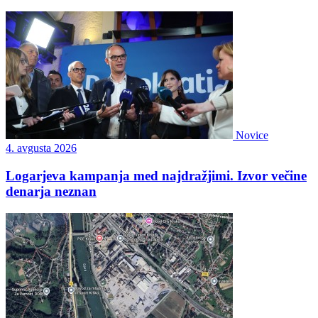
Novice
4. avgusta 2026
Logarjeva kampanja med najdražjimi. Izvor večine
denarja neznan