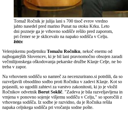
Tomaž Ročnik je julija lani s 700 tisoč evrov vredno
jahto nasedel pred marino Punat na otoku Krku. Leto
dni pozneje ga je vrhovno sodišče rešilo pred zaporom,
pri čemer se je sklicevalo na napako sodišča v Celju.
arhiv
Velenjskemu podjetniku
Tomažu Ročniku
, nekoč enemu od
najbogatejših Slovencev, ki je bil lani pravnomočno obsojen zaradi
večmilijonskega oškodovanja pekarske družbe Klasje Celje, ne bo
treba v zapor.
Na vrhovnem sodišču so namreč za necenzurirano.si potrdili, da so
razveljavili obsodilno sodbo proti Ročniku v zadevi Klasje. Kot so
pojasnili, so ugodili zahtevi za varstvo zakonitosti, ki jo je vložil
Ročnikov odvetnik
Borut Soklič
. "Zadeva je bila razveljavljena in
vrnjena v ponovno sojenje višjemu sodišču v Celju," so sporočili z
vrhovnega sodišča. Iz sodbe je razvidno, da je Ročnika rešila
napaka celjskega sodišča pri vročanju sodne pošte.