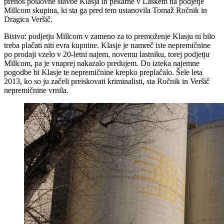
prenos poslovne stavbe Klasja in pekarne v Laškem na podjetje
Millcom skupina, ki sta ga pred tem ustanovila Tomaž Ročnik in
Dragica Veršič.
Bistvo: podjetju Millcom v zameno za to premoženje Klasju ni bilo
treba plačati niti evra kupnine. Klasje je namreč iste nepremičnine
po prodaji vzelo v 20-letni najem, novemu lastniku, torej podjetju
Millcom, pa je vnaprej nakazalo predujem. Do izteka najemne
pogodbe bi Klasje te nepremičnine krepko preplačalo. Šele leta
2013, ko so ju začeli preiskovati kriminalisti, sta Ročnik in Veršič
nepremičnine vrnila.