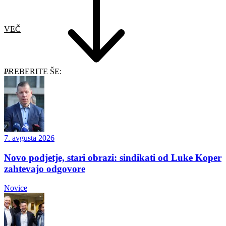
VEČ
PREBERITE ŠE:
7. avgusta 2026
Novo podjetje, stari obrazi: sindikati od Luke Koper
zahtevajo odgovore
Novice