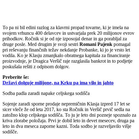
To pa ni bil edini razlog za klavrni propad tovarne, ki je imela na
svojem vrhuncu 400 delavcev in ustvarjala prek 20 milijonov evrov
prihodkov. Ročnik si je od nje izposojal denar in ga porabljal za
druge posle. Med drugim je svoji sestri
Romani Pajenk
pomagal
pri reševanju finančnih težav nekdanje Probanke, ki jo je vrsto let
vodila. Ko je Klasju zmanjkalo obratnega kapitala za financiranje
proizvodnje, je Dragica Veršič raje razglasila bankrot in to podjetje
poskušala rešiti z odpisom dolgov.
Preberite še:
Državi dolguje milijone, na Krku pa ima vilo in jahto
Sodba padla zaradi napake celjskega sodišča
Sojenje zaradi sporne prodaje nepremičnin Klasja izpred 17 let se
sicer vleče že od leta 2017, ko sta Ročnik in Veršič prvič sedla na
zatožno klop celjskega sodišča. To ju je leto dni pozneje spoznalo za
kriva zlorabe položaja. Prvi je dobil leto in devet mesecev, druga pa
leto in dva meseca zaporne kazni. Toda sodbo je razveljavilo višje
sodišče.