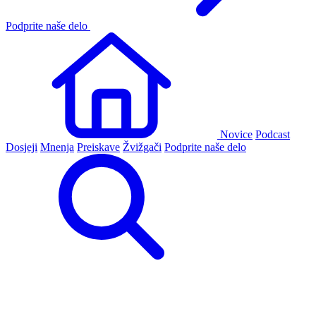
Podprite naše delo
Novice
Podcast
Dosjeji
Mnenja
Preiskave
Žvižgači
Podprite naše delo