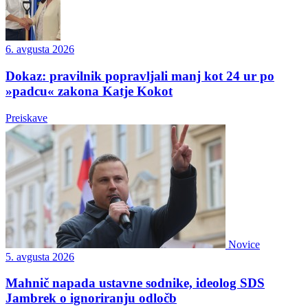
6. avgusta 2026
Dokaz: pravilnik popravljali manj kot 24 ur po
»padcu« zakona Katje Kokot
Preiskave
Novice
5. avgusta 2026
Mahnič napada ustavne sodnike, ideolog SDS
Jambrek o ignoriranju odločb