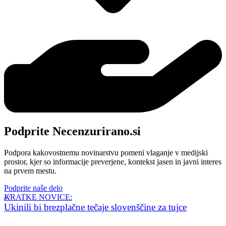
Podprite Necenzurirano.si
Podpora kakovostnemu novinarstvu pomeni vlaganje v medijski
prostor, kjer so informacije preverjene, kontekst jasen in javni interes
na prvem mestu.
Podprite naše delo
KRATKE NOVICE:
Ukinili bi brezplačne tečaje slovenščine za tujce