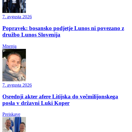
7. avgusta 2026
Popravek: bosansko podjetje Lunos ni povezano z
družbo Lunos Slovenija
Mnenja
7. avgusta 2026
Osrednji akter afere Litijska do večmilijonskega
posla v državni Luki Koper
Preiskave