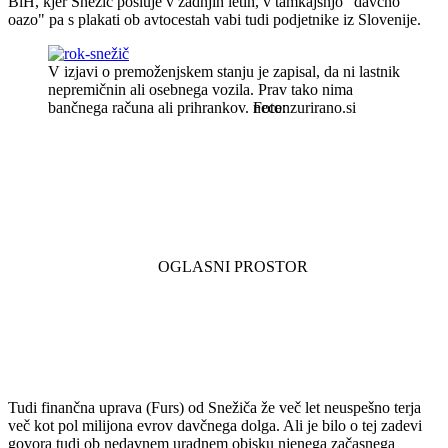
BiH, kjer Snežič posluje v zadnjih letih, v tamkajšnjo "davčno
oazo" pa s plakati ob avtocestah vabi tudi podjetnike iz Slovenije.
V izjavi o premoženjskem stanju je zapisal, da ni lastnik
nepremičnin ali osebnega vozila. Prav tako nima
bančnega računa ali prihrankov.
necenzurirano.si
Tudi finančna uprava (Furs) od Snežiča že več let neuspešno terja
več kot pol milijona evrov davčnega dolga. Ali je bilo o tej zadevi
govora tudi ob nedavnem uradnem obisku njenega začasnega