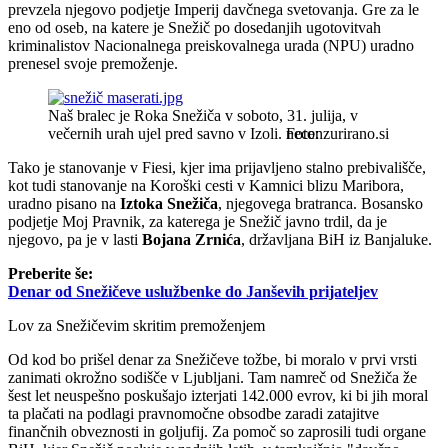
prevzela njegovo podjetje Imperij davčnega svetovanja. Gre za le
eno od oseb, na katere je Snežič po dosedanjih ugotovitvah
kriminalistov Nacionalnega preiskovalnega urada (NPU) uradno
prenesel svoje premoženje.
Naš bralec je Roka Snežiča v soboto, 31. julija, v
večernih urah ujel pred savno v Izoli.
necenzurirano.si
Tako je stanovanje v Fiesi, kjer ima prijavljeno stalno prebivališče,
kot tudi stanovanje na Koroški cesti v Kamnici blizu Maribora,
uradno pisano na
Iztoka Snežiča
, njegovega bratranca. Bosansko
podjetje Moj Pravnik, za katerega je Snežič javno trdil, da je
njegovo, pa je v lasti
Bojana Zrnića
, državljana BiH iz Banjaluke.
Preberite še:
Denar od Snežičeve uslužbenke do Janševih prijateljev
Lov za Snežičevim skritim premoženjem
Od kod bo prišel denar za Snežičeve tožbe, bi moralo v prvi vrsti
zanimati okrožno sodišče v Ljubljani. Tam namreč od Snežiča že
šest let neuspešno poskušajo izterjati 142.000 evrov, ki bi jih moral
ta plačati na podlagi pravnomočne obsodbe zaradi zatajitve
finančnih obveznosti in goljufij. Za pomoč so zaprosili tudi organe