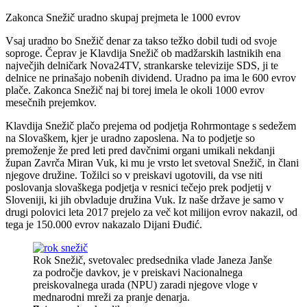
Zakonca Snežič uradno skupaj prejmeta le 1000 evrov
Vsaj uradno bo Snežič denar za takso težko dobil tudi od svoje
soproge. Čeprav je Klavdija Snežič ob madžarskih lastnikih ena
največjih delničark Nova24TV, strankarske televizije SDS, ji te
delnice ne prinašajo nobenih dividend. Uradno pa ima le 600 evrov
plače. Zakonca Snežič naj bi torej imela le okoli 1000 evrov
mesečnih prejemkov.
Klavdija Snežič plačo prejema od podjetja Rohrmontage s sedežem
na Slovaškem, kjer je uradno zaposlena. Na to podjetje so
premoženje že pred leti pred davčnimi organi umikali nekdanji
župan Zavrča Miran Vuk, ki mu je vrsto let svetoval Snežič, in člani
njegove družine. Tožilci so v preiskavi ugotovili, da vse niti
poslovanja slovaškega podjetja v resnici tečejo prek podjetij v
Sloveniji, ki jih obvladuje družina Vuk. Iz naše države je samo v
drugi polovici leta 2017 prejelo za več kot milijon evrov nakazil, od
tega je 150.000 evrov nakazalo Dijani Đuđić.
Rok Snežič, svetovalec predsednika vlade Janeza Janše
za področje davkov, je v preiskavi Nacionalnega
preiskovalnega urada (NPU) zaradi njegove vloge v
mednarodni mreži za pranje denarja.