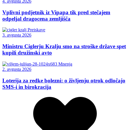
4. avgusta 2026
Vplivni podjetnik iz Vipapa tik pred stečajem
odpeljal dragocena zemljišča
Preiskave
3. avgusta 2026
Ministru Ciglerju Kralju smo na stroške države spet
kupili družinski avto
Mnenja
2. avgusta 2026
Loterija za redke bolezni: o življenju otrok odločajo
SMS-i in birokracija