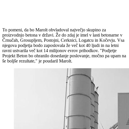
To pomeni, da bo Marolt obvladoval največjo skupino za
proizvodnjo betona v državi. Že do zdaj je imel v lasti betonarne v
Črnučah, Grosupljem, Postojni, Cerknici, Logatcu in Kočevju. Vsa
njegova podjetja bodo zaposlovala že več kot 40 ljudi in na letni
ravni ustvarila več kot 14 milijonov evrov prihodkov. "Podjetje
Projekt Beton bo ohranilo dosedanje poslovanje, močno pa upam na
še boljše rezultate," je poudaril Marolt.