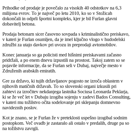
Prihodke od prodaje je povečalo za visokih 40 odstotkov na 6,3
milijona evrov. To je največ po letu 2010, ko so v Stožicah
dokončali in odprli športni kompleks, kjer je bil Furlan glavni
dobavitelj betona.
Prodaja betonarn sicer časovno sovpada s kriminalistično preiskavo,
v kateri je Furlan osumljen, da je imel ključno vlogo v hudodelski
združbi za utajo davkov pri uvozu in preprodaji avtomobilov.
Konec januarja so ga policisti med hišnimi preiskavami začasno
pridržali, a po enem dnevu izpustili na prostost. Takoj zatem so se
pojavile informacije, da se Furlan seli v Dubaj, največje mesto v
Združenih arabskih emiratih.
Gre za državo, ki tujih državljanov pogosto ne izroča oblastem v
njihovih matičnih državah. To so slovenski organi izkusili pri
zahtevi za izročitev nekdanjega lastnika Sociusa Leonarda Peklarja,
ki se že več let v Dubaju izogiba sojenju v zadevi Bados Consulting,
v kateri mu tožilstvo očita sodelovanje pri sklepanju domnevno
navideznih poslov.
Kot je znano, se je Furlan že v preteklosti uspešno izogibal sodnim
postopkom. Več ovadb je zastaralo ali ostalo v predalih, druge pa so
na tožilstvu zavrgli.