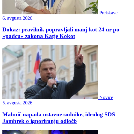
Preiskave
6. avgusta 2026
Dokaz: pravilnik popravljali manj kot 24 ur po
»padcu« zakona Katje Kokot
Novice
5. avgusta 2026
Mahnič napada ustavne sodnike, ideolog SDS
Jambrek o ignoriranju odločb