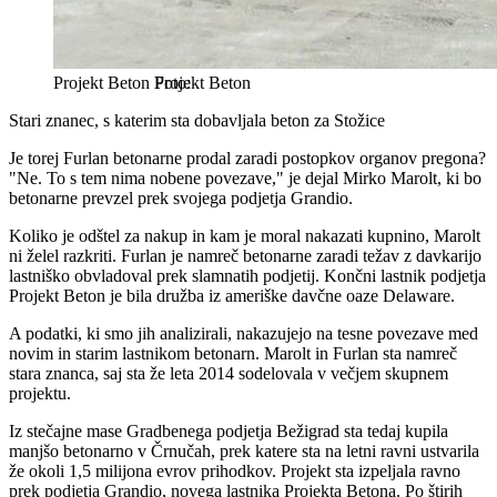
Projekt Beton
Projekt Beton
Stari znanec, s katerim sta dobavljala beton za Stožice
Je torej Furlan betonarne prodal zaradi postopkov organov pregona?
"Ne. To s tem nima nobene povezave," je dejal Mirko Marolt, ki bo
betonarne prevzel prek svojega podjetja Grandio.
Koliko je odštel za nakup in kam je moral nakazati kupnino, Marolt
ni želel razkriti. Furlan je namreč betonarne zaradi težav z davkarijo
lastniško obvladoval prek slamnatih podjetij. Končni lastnik podjetja
Projekt Beton je bila družba iz ameriške davčne oaze Delaware.
A podatki, ki smo jih analizirali, nakazujejo na tesne povezave med
novim in starim lastnikom betonarn. Marolt in Furlan sta namreč
stara znanca, saj sta že leta 2014 sodelovala v večjem skupnem
projektu.
Iz stečajne mase Gradbenega podjetja Bežigrad sta tedaj kupila
manjšo betonarno v Črnučah, prek katere sta na letni ravni ustvarila
že okoli 1,5 milijona evrov prihodkov. Projekt sta izpeljala ravno
prek podjetja Grandio, novega lastnika Projekta Betona. Po štirih