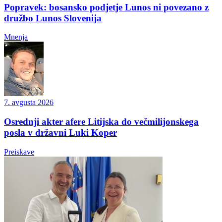
Popravek: bosansko podjetje Lunos ni povezano z
družbo Lunos Slovenija
Mnenja
7. avgusta 2026
Osrednji akter afere Litijska do večmilijonskega
posla v državni Luki Koper
Preiskave