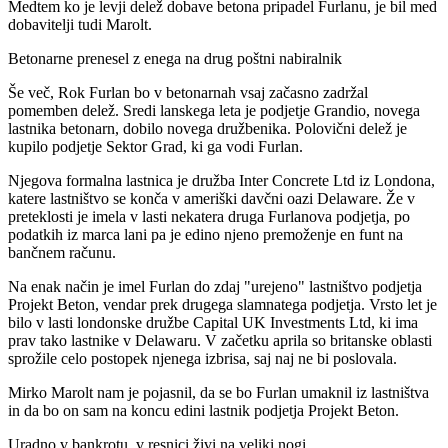
Medtem ko je levji delež dobave betona pripadel Furlanu, je bil med
dobavitelji tudi Marolt.
Betonarne prenesel z enega na drug poštni nabiralnik
Še več, Rok Furlan bo v betonarnah vsaj začasno zadržal
pomemben delež. Sredi lanskega leta je podjetje Grandio, novega
lastnika betonarn, dobilo novega družbenika. Polovični delež je
kupilo podjetje Sektor Grad, ki ga vodi Furlan.
Njegova formalna lastnica je družba Inter Concrete Ltd iz Londona,
katere lastništvo se konča v ameriški davčni oazi Delaware. Že v
preteklosti je imela v lasti nekatera druga Furlanova podjetja, po
podatkih iz marca lani pa je edino njeno premoženje en funt na
bančnem računu.
Na enak način je imel Furlan do zdaj "urejeno" lastništvo podjetja
Projekt Beton, vendar prek drugega slamnatega podjetja. Vrsto let je
bilo v lasti londonske družbe Capital UK Investments Ltd, ki ima
prav tako lastnike v Delawaru. V začetku aprila so britanske oblasti
sprožile celo postopek njenega izbrisa, saj naj ne bi poslovala.
Mirko Marolt nam je pojasnil, da se bo Furlan umaknil iz lastništva
in da bo on sam na koncu edini lastnik podjetja Projekt Beton.
Uradno v bankrotu, v resnici živi na veliki nogi