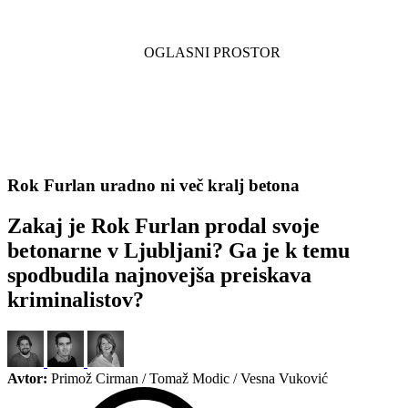
Rok Furlan uradno ni več kralj betona
Zakaj je Rok Furlan prodal svoje
betonarne v Ljubljani? Ga je k temu
spodbudila najnovejša preiskava
kriminalistov?
Avtor:
Primož Cirman / Tomaž Modic / Vesna Vuković