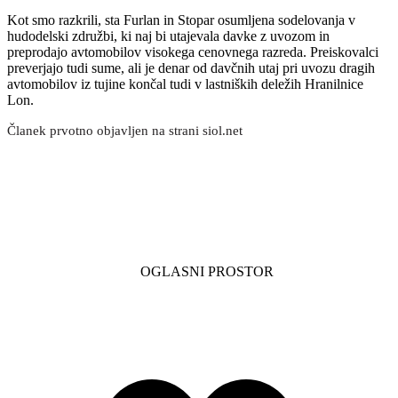
Kot smo razkrili, sta Furlan in Stopar osumljena sodelovanja v
hudodelski združbi, ki naj bi utajevala davke z uvozom in
preprodajo avtomobilov visokega cenovnega razreda. Preiskovalci
preverjajo tudi sume, ali je denar od davčnih utaj pri uvozu dragih
avtomobilov iz tujine končal tudi v lastniških deležih Hranilnice
Lon.
Članek prvotno objavljen na strani siol.net