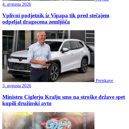
4. avgusta 2026
Vplivni podjetnik iz Vipapa tik pred stečajem
odpeljal dragocena zemljišča
Preiskave
3. avgusta 2026
Ministru Ciglerju Kralju smo na stroške države spet
kupili družinski avto