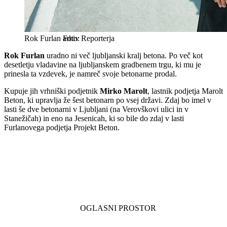
Rok Furlan
arhiv Reporterja
Rok Furlan
uradno ni več ljubljanski kralj betona. Po več kot
desetletju vladavine na ljubljanskem gradbenem trgu, ki mu je
prinesla ta vzdevek, je namreč svoje betonarne prodal.
Kupuje jih vrhniški podjetnik
Mirko Marolt
, lastnik podjetja Marolt
Beton, ki upravlja že šest betonarn po vsej državi. Zdaj bo imel v
lasti še dve betonarni v Ljubljani (na Verovškovi ulici in v
Stanežičah) in eno na Jesenicah, ki so bile do zdaj v lasti
Furlanovega podjetja Projekt Beton.