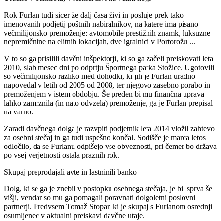
Rok Furlan tudi sicer že dalj časa živi in posluje prek tako
imenovanih podjetij poštnih nabiralnikov, na katere ima pisano
večmilijonsko premoženje: avtomobile prestižnih znamk, luksuzne
nepremičnine na elitnih lokacijah, dve igralnici v Portorožu ...
V to so ga prisilili davčni inšpektorji, ki so ga začeli preiskovati leta
2010, slab mesec dni po odprtju Športnega parka Stožice. Ugotovili
so večmilijonsko razliko med dohodki, ki jih je Furlan uradno
napovedal v letih od 2005 od 2008, ter njegovo zasebno porabo in
premoženjem v istem obdobju. Še preden bi mu finančna uprava
lahko zamrznila (in nato odvzela) premoženje, ga je Furlan prepisal
na varno.
Zaradi davčnega dolga je razvpiti podjetnik leta 2014 vložil zahtevo
za osebni stečaj in ga tudi uspešno končal. Sodišče je marca letos
odločilo, da se Furlanu odpišejo vse obveznosti, pri čemer bo država
po vsej verjetnosti ostala praznih rok.
Skupaj preprodajali avte in lastninili banko
Dolg, ki se ga je znebil v postopku osebnega stečaja, je bil sprva še
višji, vendar so mu ga pomagali poravnati dolgoletni poslovni
partnerji. Predvsem Tomaž Stopar, ki je skupaj s Furlanom osrednji
osumljenec v aktualni preiskavi davčne utaje.