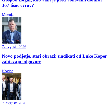
367 tisoč evrov?
Mnenja
7. avgusta 2026
Novo podjetje, stari obrazi: sindikati od Luke Koper
zahtevajo odgovore
Novice
7. avgusta 2026