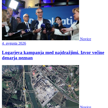
Novice
4. avgusta 2026
Logarjeva kampanja med najdražjimi. Izvor večine
denarja neznan
Novice