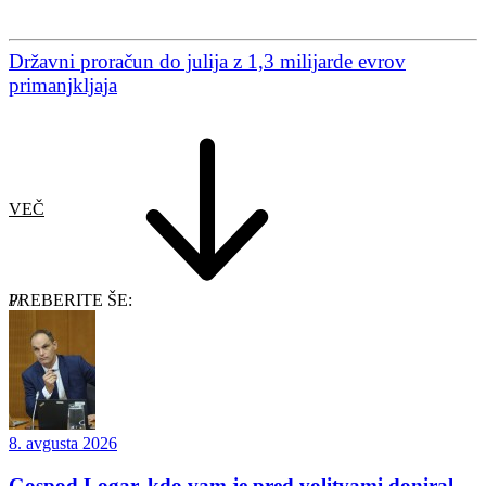
Državni proračun do julija z 1,3 milijarde evrov
primanjkljaja
VEČ
PREBERITE ŠE:
8. avgusta 2026
Gospod Logar, kdo vam je pred volitvami doniral