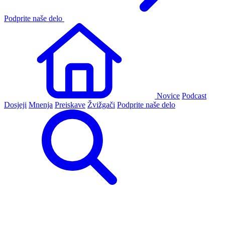
Podprite naše delo
Novice
Podcast
Dosjeji
Mnenja
Preiskave
Žvižgači
Podprite naše delo