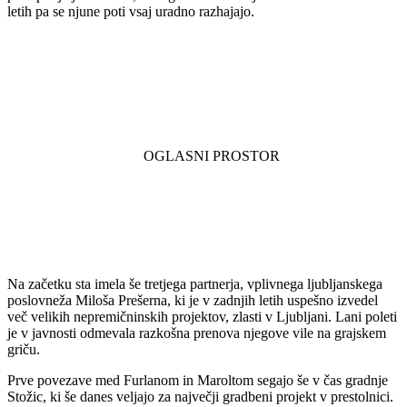
letih pa se njune poti vsaj uradno razhajajo.
Na začetku sta imela še tretjega partnerja, vplivnega ljubljanskega
poslovneža Miloša Prešerna, ki je v zadnjih letih uspešno izvedel
več velikih nepremičninskih projektov, zlasti v Ljubljani. Lani poleti
je v javnosti odmevala razkošna prenova njegove vile na grajskem
griču.
Prve povezave med Furlanom in Maroltom segajo še v čas gradnje
Stožic, ki še danes veljajo za največji gradbeni projekt v prestolnici.