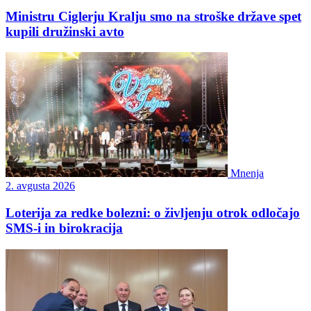
Ministru Ciglerju Kralju smo na stroške države spet
kupili družinski avto
Mnenja
2. avgusta 2026
Loterija za redke bolezni: o življenju otrok odločajo
SMS-i in birokracija