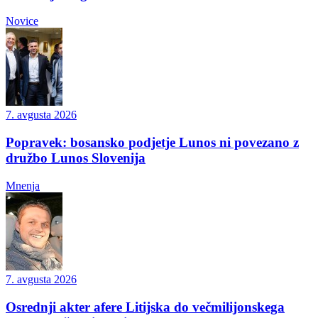
Novice
7. avgusta 2026
Popravek: bosansko podjetje Lunos ni povezano z
družbo Lunos Slovenija
Mnenja
7. avgusta 2026
Osrednji akter afere Litijska do večmilijonskega