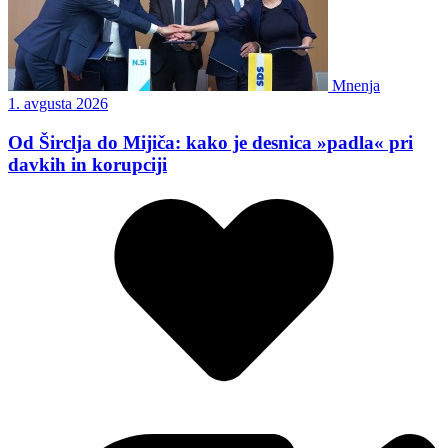
Mnenja
1. avgusta 2026
Od Širclja do Mijiča: kako je desnica »padla« pri
davkih in korupciji