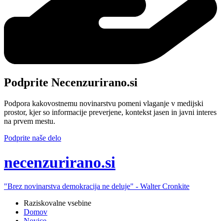
Podprite Necenzurirano.si
Podpora kakovostnemu novinarstvu pomeni vlaganje v medijski
prostor, kjer so informacije preverjene, kontekst jasen in javni interes
na prvem mestu.
Podprite naše delo
ne
cenzurirano.si
"Brez novinarstva demokracija ne deluje" -
Walter Cronkite
Raziskovalne vsebine
Domov
Novice