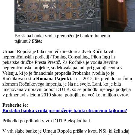
Bo slaba banka vrnila premoženje bankrotiranemu
tajkunu?
STA
Urnaut Ropoša je bila namreč direktorica dveh Ročnikovih
nepremičninskih podjetij (Toming Consulting, Pilon Ing) in
pekarske družbe Presta Prestiž. Za Ročnika je vodila številne
nepremičninske projekte, sodelovala pa tudi pri gradnji centra v
Velenju, ki jo je financirala propadla Probanka (vodila jo je
Ročnikova sestra
Romana Pajenk
). Leta 2012, tik pred dokončnim
zlomom Ročnikovega imperija, je šla na svoje. Lani, ko je bila
imenovana v upravni odbor DUTB, so se prihodki njenega podjetja
v primerjavi s letom 2019 skoraj potrojili, na več kot milijon evrov.
Preberite še:
Bo slaba banka vrnila premoženje bankrotiranemu tajkunu?
Prihodki po prihodu v vrh DUTB eksplodirali
V vrh slabe banke je Urnaut Ropoša prišla v kvoti NSi, ki želi zdaj