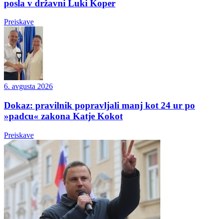
posla v državni Luki Koper
Preiskave
6. avgusta 2026
Dokaz: pravilnik popravljali manj kot 24 ur po
»padcu« zakona Katje Kokot
Preiskave