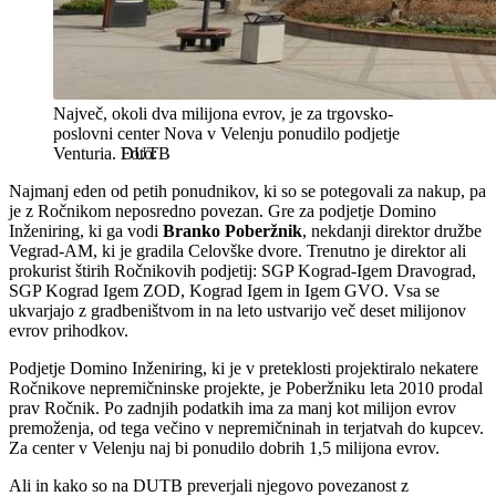
Največ, okoli dva milijona evrov, je za trgovsko-
poslovni center Nova v Velenju ponudilo podjetje
Venturia.
DUTB
Najmanj eden od petih ponudnikov, ki so se potegovali za nakup, pa
je z Ročnikom neposredno povezan. Gre za podjetje Domino
Inženiring, ki ga vodi
Branko Poberžnik
, nekdanji direktor družbe
Vegrad-AM, ki je gradila Celovške dvore. Trenutno je direktor ali
prokurist štirih Ročnikovih podjetij: SGP Kograd-Igem Dravograd,
SGP Kograd Igem ZOD, Kograd Igem in Igem GVO. Vsa se
ukvarjajo z gradbeništvom in na leto ustvarijo več deset milijonov
evrov prihodkov.
Podjetje Domino Inženiring, ki je v preteklosti projektiralo nekatere
Ročnikove nepremičninske projekte, je Poberžniku leta 2010 prodal
prav Ročnik. Po zadnjih podatkih ima za manj kot milijon evrov
premoženja, od tega večino v nepremičninah in terjatvah do kupcev.
Za center v Velenju naj bi ponudilo dobrih 1,5 milijona evrov.
Ali in kako so na DUTB preverjali njegovo povezanost z