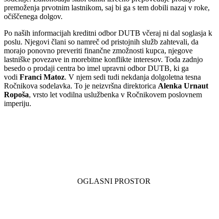
premoženja prvotnim lastnikom, saj bi ga s tem dobili nazaj v roke,
očiščenega dolgov.
Po naših informacijah kreditni odbor DUTB včeraj ni dal soglasja k
poslu. Njegovi člani so namreč od pristojnih služb zahtevali, da
morajo ponovno preveriti finančne zmožnosti kupca, njegove
lastniške povezave in morebitne konflikte interesov. Toda zadnjo
besedo o prodaji centra bo imel upravni odbor DUTB, ki ga
vodi
Franci Matoz
. V njem sedi tudi nekdanja dolgoletna tesna
Ročnikova sodelavka. To je neizvršna direktorica
Alenka Urnaut
Ropoša
, vrsto let vodilna uslužbenka v Ročnikovem poslovnem
imperiju.