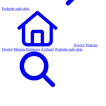
Podprite naše delo
Novice
Podcast
Dosjeji
Mnenja
Preiskave
Žvižgači
Podprite naše delo