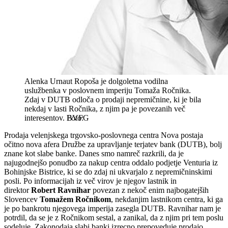
Alenka Urnaut Ropoša je dolgoletna vodilna
uslužbenka v poslovnem imperiju Tomaža Ročnika.
Zdaj v DUTB odloča o prodaji nepremičnine, ki je bila
nekdaj v lasti Ročnika, z njim pa je povezanih več
interesentov.
BVFG
Prodaja velenjskega trgovsko-poslovnega centra Nova postaja
očitno nova afera Družbe za upravljanje terjatev bank (DUTB), bolj
znane kot slabe banke. Danes smo namreč razkrili, da je
najugodnejšo ponudbo za nakup centra oddalo podjetje Venturia iz
Bohinjske Bistrice, ki se do zdaj ni ukvarjalo z nepremičninskimi
posli. Po informacijah iz več virov je njegov lastnik in
direktor
Robert Ravnihar
povezan z nekoč enim najbogatejših
Slovencev
Tomažem Ročnikom
, nekdanjim lastnikom centra, ki ga
je po bankrotu njegovega imperija zasegla DUTB. Ravnihar nam je
potrdil, da se je z Ročnikom sestal, a zanikal, da z njim pri tem poslu
sodeluje. Zakonodaja slabi banki izrecno prepoveduje prodajo