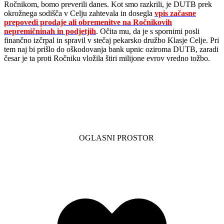
Ročnikom, bomo preverili danes. Kot smo razkrili, je DUTB prek
okrožnega sodišča v Celju zahtevala in dosegla
vpis začasne
prepovedi prodaje ali obremenitve na Ročnikovih
nepremičninah in podjetjih
. Očita mu, da je s spornimi posli
finančno izčrpal in spravil v stečaj pekarsko družbo Klasje Celje. Pri
tem naj bi prišlo do oškodovanja bank upnic oziroma DUTB, zaradi
česar je ta proti Ročniku vložila štiri milijone evrov vredno tožbo.