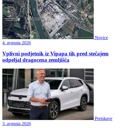
Novice
4. avgusta 2026
Vplivni podjetnik iz Vipapa tik pred stečajem
odpeljal dragocena zemljišča
Preiskave
3. avgusta 2026