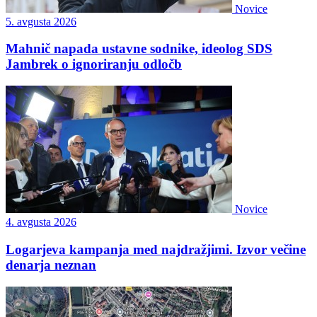
Novice
5. avgusta 2026
Mahnič napada ustavne sodnike, ideolog SDS
Jambrek o ignoriranju odločb
Novice
4. avgusta 2026
Logarjeva kampanja med najdražjimi. Izvor večine
denarja neznan