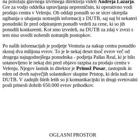
na položaju glavnega izvršnega direktorja videti
Andreja Lazarja
.
Gre za vodjo oddelka upravljanja nepremičnin, ki operativno vodi
prodajo centra v Velenju. Ob oddaji ponudb so se sicer okrepila
ugibanja o uhajanju notranjih informacij z DUTB, saj naj bi nekateri
ponudniki že pred odpiranjem ponudb vedeli za cene, ki so jih
ponudili konkurenti. Kot smo izvedeli, na DUTB za zdaj v zvezi s
tem niso uvedli nobenih notranjih postopkov.
Po naših informacijah je podjetje Venturia za nakup centra ponudilo
skoraj dva milijona evrov. To je le nekaj deset tisoč evrov več od
drugega najugodnejšega ponudnika - podjetja Pallas Real, ki je bilo
ustanovljeno le nekaj dni pred objavo razpisa za prodajo centra v
Velenju. Njegov lastnik in direktor je
Primož Pusar
, zastopnik in
eden od dveh največjih solastnikov skupine Pristop, ki dela tudi za
DUTB. V zadnjih štirih letih so ji komunikacijski in drugi svetovalni
posli prinesli dobrih 650.000 evrov prihodkov.