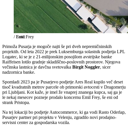
/
Emil Frey
Primoža Pusarja je mogoče najti še pri dveh nepremičninskih
projektih. Od leta 2022 je prek Luksemburga solastnik podjetja LPL
Logatec, ki se je z 21-milijonskim posojilom avstrijske banke
Raiffeisen lotilo gradnje skladiščno-poslovnih prostorov. Njegova
večinska lastnica je davčna svetovalka
Birgit Noggler
, sicer
nadzornica banke.
Spomladi 2023 pa je Pusarjevo podjetje Ares Real kupilo več deset
tisoč kvadratnih metrov parcele ob primorski avtocesti v Dragomerju
pri Ljubljani. Kot kaže, je imel že vnaprej znanega kupca, saj ga je
le nekaj mesecev pozneje prodalo koncernu Emil Frey, še eni od
strank Pristopa.
Na tej lokaciji bo podjetje Autocommerce, ki ga vodi Rasto Oderlap,
Pusarjev partner pri projektu v Velenju, zgradilo novi prodajno-
servisni center za gospodarska vozila.