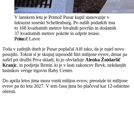
V lanskem letu je Primož Pusar kupil stanovanje v
luksuzni soseski Schellenburg. Po naših podatkih ima
to 168 kvadratnih metrov bivalnih površin in dodatnih
37 kvadratnih metrov pokrite in odprte terase.
Primož Lavre
Toda v zadnjih dneh je Pusar poplačal Alfi tako, da je najel novo
posojilo. Tokrat si je skupaj izposodil štiri milijone evrov, denar pa
našel pri družbi Prva skladi, ki jo obvladuje
Alenka Žnidaršič
Kranjc
, in podjetju Bemit, ki je v lasti zakoncev Bevk, nekdanjih
lastnikov verige trgovin Baby Center.
Do aprila letos jima mora vrniti milijon evrov, preostale tri milijone
evrov pa do leta 2027. V tem času jima bo plačeval kar 12-odstotne
obresti.