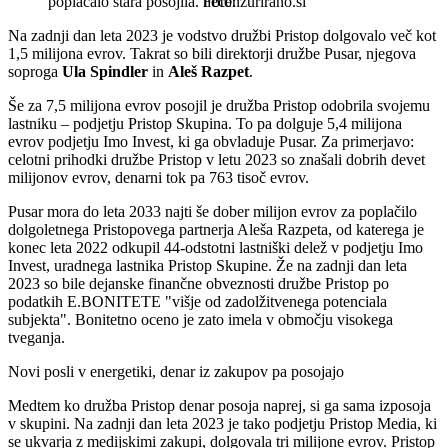
poplačalo stara posojila.
necenzurirano.si
Na zadnji dan leta 2023 je vodstvo družbi Pristop dolgovalo več kot
1,5 milijona evrov. Takrat so bili direktorji družbe Pusar, njegova
soproga
Ula Spindler
in
Aleš Razpet
.
Še za 7,5 milijona evrov posojil je družba Pristop odobrila svojemu
lastniku – podjetju Pristop Skupina. To pa dolguje 5,4 milijona
evrov podjetju Imo Invest, ki ga obvladuje Pusar. Za primerjavo:
celotni prihodki družbe Pristop v letu 2023 so znašali dobrih devet
milijonov evrov, denarni tok pa 763 tisoč evrov.
Pusar mora do leta 2033 najti še dober milijon evrov za poplačilo
dolgoletnega Pristopovega partnerja Aleša Razpeta, od katerega je
konec leta 2022 odkupil 44-odstotni lastniški delež v podjetju Imo
Invest, uradnega lastnika Pristop Skupine. Že na zadnji dan leta
2023 so bile dejanske finančne obveznosti družbe Pristop po
podatkih E.BONITETE "višje od zadolžitvenega potenciala
subjekta". Bonitetno oceno je zato imela v območju visokega
tveganja.
Novi posli v energetiki, denar iz zakupov pa posojajo
Medtem ko družba Pristop denar posoja naprej, si ga sama izposoja
v skupini. Na zadnji dan leta 2023 je tako podjetju Pristop Media, ki
se ukvarja z medijskimi zakupi, dolgovala tri milijone evrov. Pristop