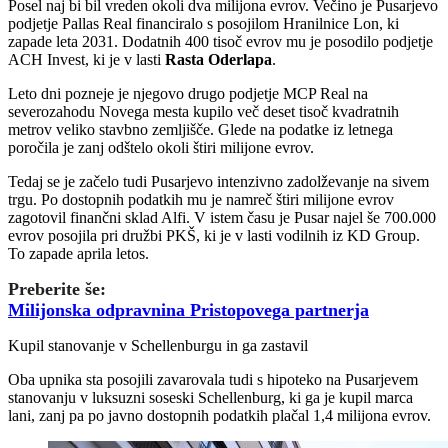
Posel naj bi bil vreden okoli dva milijona evrov. Večino je Pusarjevo
podjetje Pallas Real financiralo s posojilom Hranilnice Lon, ki
zapade leta 2031. Dodatnih 400 tisoč evrov mu je posodilo podjetje
ACH Invest, ki je v lasti
Rasta Oderlapa
.
Leto dni pozneje je njegovo drugo podjetje MCP Real na
severozahodu Novega mesta kupilo več deset tisoč kvadratnih
metrov veliko stavbno zemljišče. Glede na podatke iz letnega
poročila je zanj odštelo okoli štiri milijone evrov.
Tedaj se je začelo tudi Pusarjevo intenzivno zadolževanje na sivem
trgu. Po dostopnih podatkih mu je namreč štiri milijone evrov
zagotovil finančni sklad Alfi. V istem času je Pusar najel še 700.000
evrov posojila pri družbi PKŠ, ki je v lasti vodilnih iz KD Group.
To zapade aprila letos.
Preberite še:
Milijonska odpravnina Pristopovega partnerja
Kupil stanovanje v Schellenburgu in ga zastavil
Oba upnika sta posojili zavarovala tudi s hipoteko na Pusarjevem
stanovanju v luksuzni soseski Schellenburg, ki ga je kupil marca
lani, zanj pa po javno dostopnih podatkih plačal 1,4 milijona evrov.