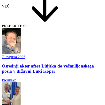
VEČ
PREBERITE ŠE:
7. avgusta 2026
Osrednji akter afere Litijska do večmilijonskega
posla v državni Luki Koper
Preiskave