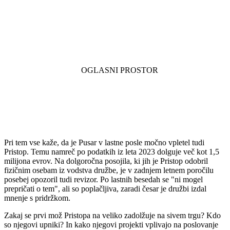
Pri tem vse kaže, da je Pusar v lastne posle močno vpletel tudi
Pristop. Temu namreč po podatkih iz leta 2023 dolguje več kot 1,5
milijona evrov. Na dolgoročna posojila, ki jih je Pristop odobril
fizičnim osebam iz vodstva družbe, je v zadnjem letnem poročilu
posebej opozoril tudi revizor. Po lastnih besedah se "ni mogel
prepričati o tem", ali so poplačljiva, zaradi česar je družbi izdal
mnenje s pridržkom.
Zakaj se prvi mož Pristopa na veliko zadolžuje na sivem trgu? Kdo
so njegovi upniki? In kako njegovi projekti vplivajo na poslovanje