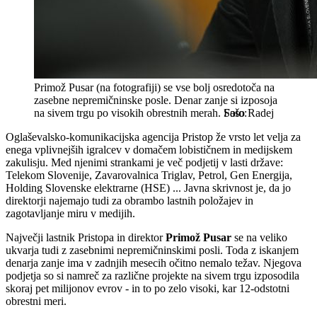
Primož Pusar (na fotografiji) se vse bolj osredotoča na
zasebne nepremičninske posle. Denar zanje si izposoja
na sivem trgu po visokih obrestnih merah.
Sašo Radej
Oglaševalsko-komunikacijska agencija Pristop že vrsto let velja za
enega vplivnejših igralcev v domačem lobističnem in medijskem
zakulisju. Med njenimi strankami je več podjetij v lasti države:
Telekom Slovenije, Zavarovalnica Triglav, Petrol, Gen Energija,
Holding Slovenske elektrarne (HSE) ... Javna skrivnost je, da jo
direktorji najemajo tudi za obrambo lastnih položajev in
zagotavljanje miru v medijih.
Največji lastnik Pristopa in direktor
Primož Pusar
se na veliko
ukvarja tudi z zasebnimi nepremičninskimi posli. Toda z iskanjem
denarja zanje ima v zadnjih mesecih očitno nemalo težav. Njegova
podjetja so si namreč za različne projekte na sivem trgu izposodila
skoraj pet milijonov evrov - in to po zelo visoki, kar 12-odstotni
obrestni meri.