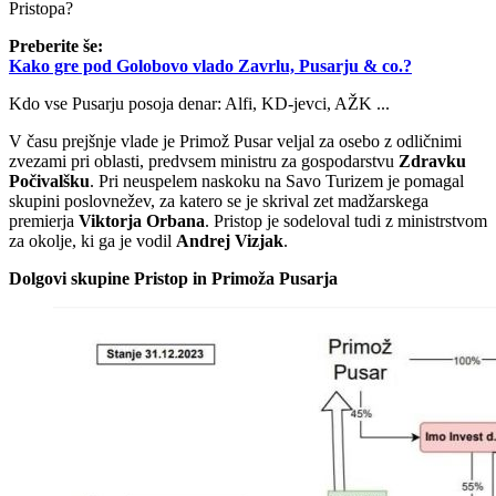
Pristopa?
Preberite še:
Kako gre pod Golobovo vlado Zavrlu, Pusarju & co.?
Kdo vse Pusarju posoja denar: Alfi, KD-jevci, AŽK ...
V času prejšnje vlade je Primož Pusar veljal za osebo z odličnimi
zvezami pri oblasti, predvsem ministru za gospodarstvu
Zdravku
Počivalšku
. Pri neuspelem naskoku na Savo Turizem je pomagal
skupini poslovnežev, za katero se je skrival zet madžarskega
premierja
Viktorja Orbana
. Pristop je sodeloval tudi z ministrstvom
za okolje, ki ga je vodil
Andrej Vizjak
.
Dolgovi skupine Pristop in Primoža Pusarja