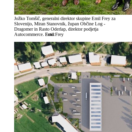
Jožko Tomšič, generalni direktor skupine Emil Frey za
Slovenijo, Miran Stanovnik, župan Občine Log -
Dragomer in Rasto Oderlap, direktor podjetja
Autocommerce.
Emil Frey