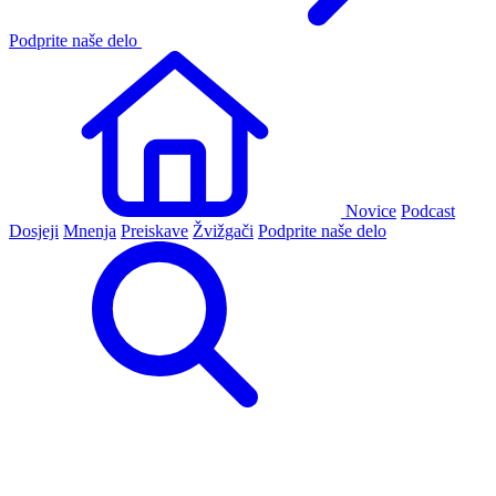
Podprite naše delo
Novice
Podcast
Dosjeji
Mnenja
Preiskave
Žvižgači
Podprite naše delo