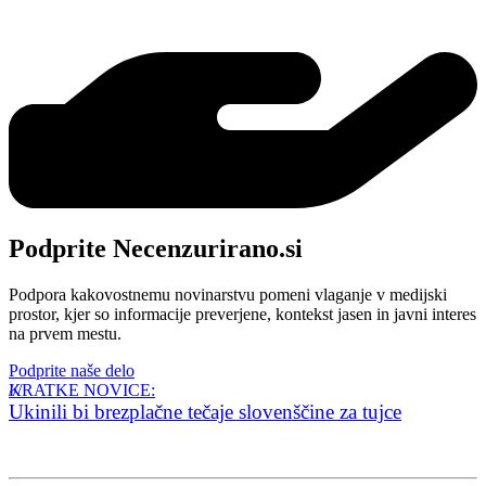
Podprite Necenzurirano.si
Podpora kakovostnemu novinarstvu pomeni vlaganje v medijski
prostor, kjer so informacije preverjene, kontekst jasen in javni interes
na prvem mestu.
Podprite naše delo
KRATKE NOVICE:
Ukinili bi brezplačne tečaje slovenščine za tujce