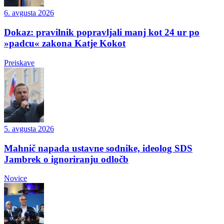
6. avgusta 2026
Dokaz: pravilnik popravljali manj kot 24 ur po
»padcu« zakona Katje Kokot
Preiskave
5. avgusta 2026
Mahnič napada ustavne sodnike, ideolog SDS
Jambrek o ignoriranju odločb
Novice