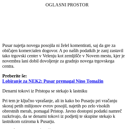
Pusar najetja novega posojila ni želel komentirati, saj da gre za
običajen komercialen dogovor. A po naših podatkih je zanj zastavil
tako trgovski center v Velenju kot zemljišče v Novem mestu, kjer je
novembra lani dobil dovoljenje za gradnjo novega trgovskega
centra.
Preberite še:
Lobiranje za NEK2: Pusar premagal Nino Tomažin
Denarni tokovi iz Pristopa se stekajo k lastniku
Pri tem je ključno vprašanje, ali in kako bo Pusarju pri vračanju
skoraj petih milijonov evrov posojil, najetih po zelo visokih
obrestnih merah, pomagal Pristop. Javno dostopni podatki namreč
razkrivajo, da se denarni tokovi iz podjetij te skupine stekajo k
lastnikom oziroma k Pusarju.