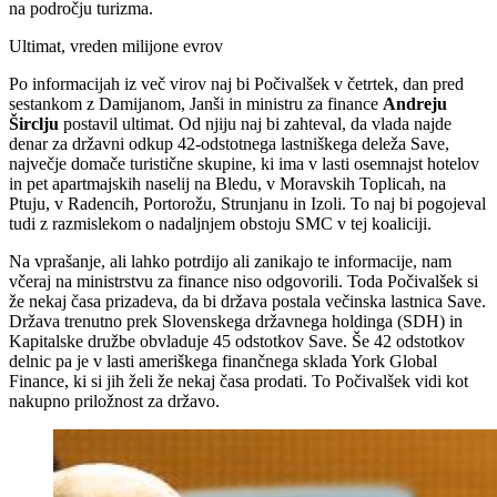
na področju turizma.
Ultimat, vreden milijone evrov
Po informacijah iz več virov naj bi Počivalšek v četrtek, dan pred
sestankom z Damijanom, Janši in ministru za finance
Andreju
Širclju
postavil ultimat. Od njiju naj bi zahteval, da vlada najde
denar za državni odkup 42-odstotnega lastniškega deleža Save,
največje domače turistične skupine, ki ima v lasti osemnajst hotelov
in pet apartmajskih naselij na Bledu, v Moravskih Toplicah, na
Ptuju, v Radencih, Portorožu, Strunjanu in Izoli. To naj bi pogojeval
tudi z razmislekom o nadaljnjem obstoju SMC v tej koaliciji.
Na vprašanje, ali lahko potrdijo ali zanikajo te informacije, nam
včeraj na ministrstvu za finance niso odgovorili. Toda Počivalšek si
že nekaj časa prizadeva, da bi država postala večinska lastnica Save.
Država trenutno prek Slovenskega državnega holdinga (SDH) in
Kapitalske družbe obvladuje 45 odstotkov Save. Še 42 odstotkov
delnic pa je v lasti ameriškega finančnega sklada York Global
Finance, ki si jih želi že nekaj časa prodati. To Počivalšek vidi kot
nakupno priložnost za državo.