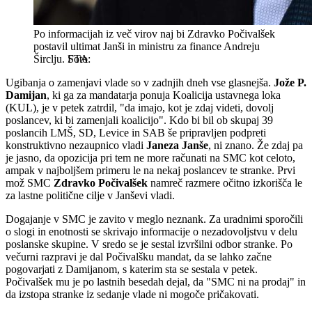
Po informacijah iz več virov naj bi Zdravko Počivalšek
postavil ultimat Janši in ministru za finance Andreju
Širclju.
STA
Ugibanja o zamenjavi vlade so v zadnjih dneh vse glasnejša.
Jože P.
Damijan
, ki ga za mandatarja ponuja Koalicija ustavnega loka
(KUL), je v petek zatrdil, "da imajo, kot je zdaj videti, dovolj
poslancev, ki bi zamenjali koalicijo". Kdo bi bil ob skupaj 39
poslancih LMŠ, SD, Levice in SAB še pripravljen podpreti
konstruktivno nezaupnico vladi
Janeza Janše
, ni znano. Že zdaj pa
je jasno, da opozicija pri tem ne more računati na SMC kot celoto,
ampak v najboljšem primeru le na nekaj poslancev te stranke. Prvi
mož SMC
Zdravko Počivalšek
namreč razmere očitno izkorišča le
za lastne politične cilje v Janševi vladi.
Dogajanje v SMC je zavito v meglo neznank. Za uradnimi sporočili
o slogi in enotnosti se skrivajo informacije o nezadovoljstvu v delu
poslanske skupine. V sredo se je sestal izvršilni odbor stranke. Po
večurni razpravi je dal Počivalšku mandat, da se lahko začne
pogovarjati z Damijanom, s katerim sta se sestala v petek.
Počivalšek mu je po lastnih besedah dejal, da "SMC ni na prodaj" in
da izstopa stranke iz sedanje vlade ni mogoče pričakovati.