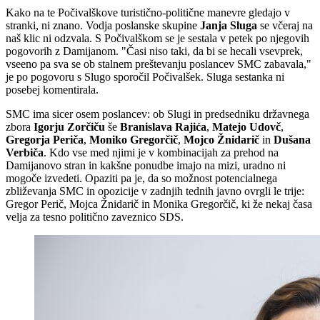
Kako na te Počivalškove turistično-politične manevre gledajo v
stranki, ni znano. Vodja poslanske skupine
Janja Sluga
se včeraj na
naš klic ni odzvala. S Počivalškom se je sestala v petek po njegovih
pogovorih z Damijanom. "Časi niso taki, da bi se hecali vsevprek,
vseeno pa sva se ob stalnem preštevanju poslancev SMC zabavala,"
je po pogovoru s Slugo sporočil Počivalšek. Sluga sestanka ni
posebej komentirala.
SMC ima sicer osem poslancev: ob Slugi in predsedniku državnega
zbora
Igorju Zorčiču
še
Branislava Rajića
,
Matejo Udovč
,
Gregorja Periča
,
Moniko Gregorčič
,
Mojco Žnidarič
in
Dušana
Verbiča
. Kdo vse med njimi je v kombinacijah za prehod na
Damijanovo stran in kakšne ponudbe imajo na mizi, uradno ni
mogoče izvedeti. Opaziti pa je, da so možnost potencialnega
zbliževanja SMC in opozicije v zadnjih tednih javno ovrgli le trije:
Gregor Perič, Mojca Žnidarič in Monika Gregorčič, ki že nekaj časa
velja za tesno politično zaveznico SDS.