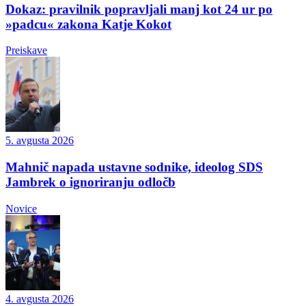
Dokaz: pravilnik popravljali manj kot 24 ur po
»padcu« zakona Katje Kokot
Preiskave
5. avgusta 2026
Mahnič napada ustavne sodnike, ideolog SDS
Jambrek o ignoriranju odločb
Novice
4. avgusta 2026