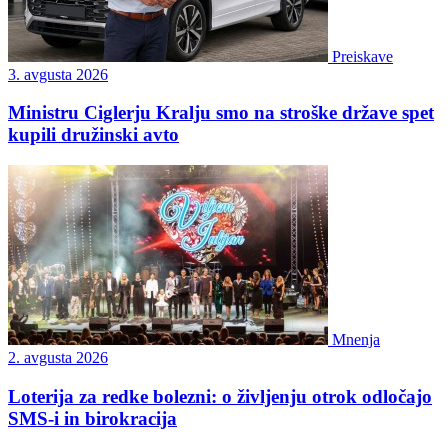
Preiskave
3. avgusta 2026
Ministru Ciglerju Kralju smo na stroške države spet
kupili družinski avto
Mnenja
2. avgusta 2026
Loterija za redke bolezni: o življenju otrok odločajo
SMS-i in birokracija