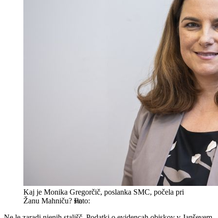
Kaj je Monika Gregorčič, poslanka SMC, počela pri
Žanu Mahniču?
sta
Ne le zaradi njenih stališč. Podatki o evidencah obiskov v Janševem