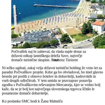
Počivalšek naj bi zahteval, da vlada najde denar za
državni odkup lastniškega deleža Save, največje
domače turistične skupine.
Istrabenz Turizem
Ni težko ugibati, zakaj velja državni turistični holding že vrsto let za
paradni Počivalškov projekt. Kdor ga bo obvladoval, bo imel glavno
besedo pri poslih z obnovo hotelov in dobavitelji, kadrovskih in
vseh drugih odločitvah. V tem smislu se pravzaprav ponavlja
zgodba s Počivalškovim reševanjem Mercatorja, kjer se vedno bolj
kaže, da se je bolj kot največjega slovenskega trgovca ščitilo le
posamezne domače dobavitelje.
Ko poslanka SMC hodi k Žanu Mahniču