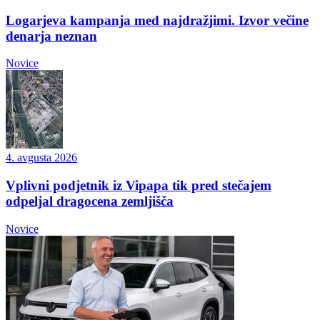
Logarjeva kampanja med najdražjimi. Izvor večine
denarja neznan
Novice
4. avgusta 2026
Vplivni podjetnik iz Vipapa tik pred stečajem
odpeljal dragocena zemljišča
Novice