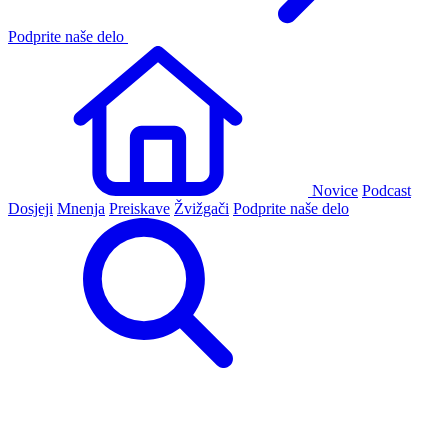
Podprite naše delo
Novice
Podcast
Dosjeji
Mnenja
Preiskave
Žvižgači
Podprite naše delo