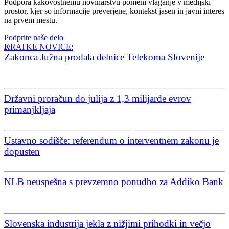
Podpora kakovostnemu novinarstvu pomeni vlaganje v medijski
prostor, kjer so informacije preverjene, kontekst jasen in javni interes
na prvem mestu.
Podprite naše delo
KRATKE NOVICE:
Zakonca Južna prodala delnice Telekoma Slovenije
Državni proračun do julija z 1,3 milijarde evrov
primanjkljaja
Ustavno sodišče: referendum o interventnem zakonu je
dopusten
NLB neuspešna s prevzemno ponudbo za Addiko Bank
Slovenska industrija jekla z nižjimi prihodki in večjo