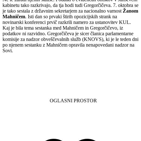
kabinetu tako razkrivajo, da tja hodi tudi Gregorčičeva. 7. oktobra se
je tako sestala z državnim sekretarjem za nacionalno varnost
Žanom
Mahničem
. Isti dan so prvaki štirih opozicijskih strank na
novinarski konferenci prvič razkrili namero za ustanovitev KUL.
Kaj je bila tema sestanka med Mahničem in Gregorčičevo, iz
podatkov ni razvidno. Gregorčičeva je sicer članica parlamentarne
komisije za nadzor obveščevalnih služb (KNOVS), ki je le teden dni
po njenem sestanku z Mahničem opravila nenapovedani nadzor na
Sovi.