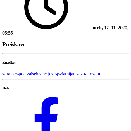
torek,
17. 11. 2020,
05:55
Preiskave
Značke:
zdravko-pocivalsek
smc
joze-p-damijan
sava-turizem
Deli: