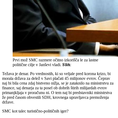
Prvi mož SMC razmere očitno izkorišča le za lastne
politične cilje v Janševi vladi.
STA
Težava je denar. Po vrednostih, ki so veljale pred korona krizo, bi
morala država za delež v Savi plačati 45 milijonov evrov. Čeprav
naj bi bila cena zdaj bistveno nižja, se je zataknilo na ministrstvu za
finance, saj denarja za ta posel ob dobrih štirih milijardah evrov
primanjkljaja v proračunu ni. O tem naj bi predstavniki ministrstva
že pred časom obvestili SDH, krovnega upravljavca premoženja
države.
SMC kot talec turistično-političnih iger?