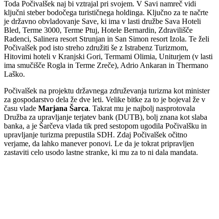
Toda Počivalšek naj bi vztrajal pri svojem. V Savi namreč vidi
ključni steber bodočega turističnega holdinga. Ključno za te načrte
je državno obvladovanje Save, ki ima v lasti družbe Sava Hoteli
Bled, Terme 3000, Terme Ptuj, Hotele Bernardin, Zdravilišče
Radenci, Salinera resort Strunjan in San Simon resort Izola. Te želi
Počivalšek pod isto streho združiti še z Istrabenz Turizmom,
Hitovimi hoteli v Kranjski Gori, Termami Olimia, Uniturjem (v lasti
ima smučišče Rogla in Terme Zreče), Adrio Ankaran in Thermano
Laško.
Počivalšek na projektu državnega združevanja turizma kot minister
za gospodarstvo dela že dve leti. Velike bitke za to je bojeval že v
času vlade
Marjana Šarca
. Takrat mu je najbolj nasprotovala
Družba za upravljanje terjatev bank (DUTB), bolj znana kot slaba
banka, a je Šarčeva vlada tik pred sestopom ugodila Počivalšku in
upravljanje turizma prepustila SDH. Zdaj Počivalšek očitno
verjame, da lahko manever ponovi. Le da je tokrat pripravljen
zastaviti celo usodo lastne stranke, ki mu za to ni dala mandata.