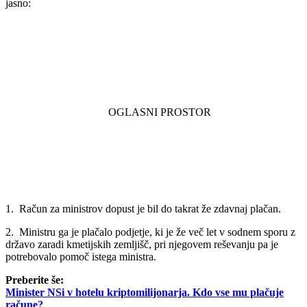
jasno:
1. Račun za ministrov dopust je bil do takrat že zdavnaj plačan.
2. Ministru ga je plačalo podjetje, ki je že več let v sodnem sporu z
državo zaradi kmetijskih zemljišč, pri njegovem reševanju pa je
potrebovalo pomoč istega ministra.
Preberite še:
Minister NSi v hotelu kriptomilijonarja. Kdo vse mu plačuje
račune?