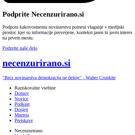
Podprite Necenzurirano.si
Podpora kakovostnemu novinarstvu pomeni vlaganje v medijski
prostor, kjer so informacije preverjene, kontekst jasen in javni interes
na prvem mestu.
Podprite naše delo
ne
cenzurirano.si
"Brez novinarstva demokracija ne deluje" -
Walter Cronkite
Raziskovalne vsebine
Domov
Novice
Podkast
Dosjeji
Mnenja
Preiskave
Necenzurirano