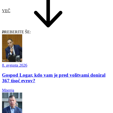
VEČ
PREBERITE ŠE:
8. avgusta 2026
Gospod Logar, kdo vam je pred volitvami doniral
367 tisoč evrov?
Mnenja