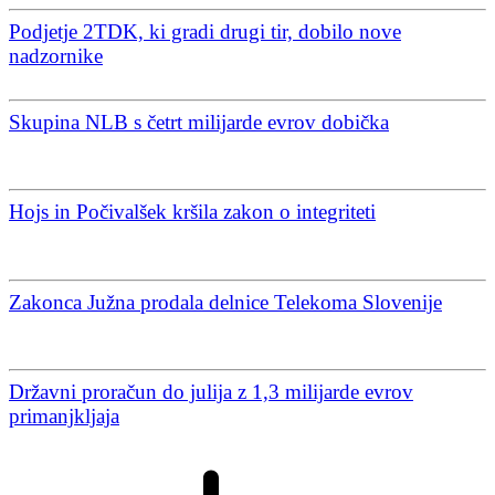
Podjetje 2TDK, ki gradi drugi tir, dobilo nove
nadzornike
Skupina NLB s četrt milijarde evrov dobička
Hojs in Počivalšek kršila zakon o integriteti
Zakonca Južna prodala delnice Telekoma Slovenije
Državni proračun do julija z 1,3 milijarde evrov
primanjkljaja