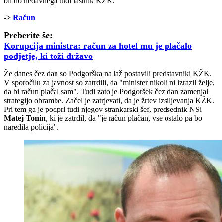
bil do nedavnega tudi lastnik KŽK.
->
Račun
Preberite še:
Korupcija ministra: račun za hotel mu je plačalo
podjetje, ki toži državo
Že danes čez dan so Podgorška na laž postavili predstavniki KŽK.
V sporočilu za javnost so zatrdili, da "minister nikoli ni izrazil želje,
da bi račun plačal sam". Tudi zato je Podgoršek čez dan zamenjal
strategijo obrambe. Začel je zatrjevati, da je žrtev izsiljevanja KŽK.
Pri tem ga je podprl tudi njegov strankarski šef, predsednik NSi
Matej Tonin
, ki je zatrdil, da "je račun plačan, vse ostalo pa bo
naredila policija".