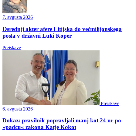
7. avgusta 2026
Osrednji akter afere Litijska do večmilijonskega
posla v državni Luki Koper
Preiskave
Preiskave
6. avgusta 2026
Dokaz: pravilnik popravljali manj kot 24 ur po
»padcu« zakona Katje Kokot