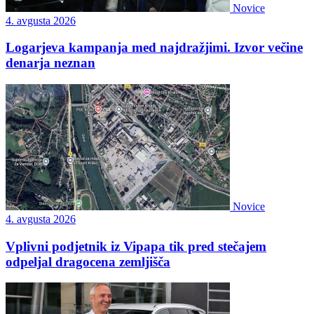
Novice
4. avgusta 2026
Logarjeva kampanja med najdražjimi. Izvor večine
denarja neznan
Novice
4. avgusta 2026
Vplivni podjetnik iz Vipapa tik pred stečajem
odpeljal dragocena zemljišča