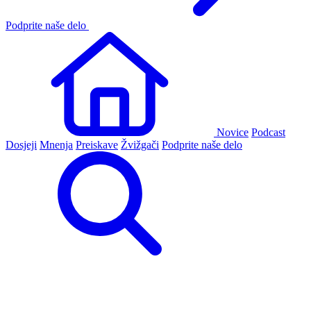
Podprite naše delo
Novice
Podcast
Dosjeji
Mnenja
Preiskave
Žvižgači
Podprite naše delo