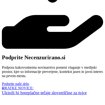
Podprite Necenzurirano.si
Podpora kakovostnemu novinarstvu pomeni vlaganje v medijski
prostor, kjer so informacije preverjene, kontekst jasen in javni interes
na prvem mestu.
Podprite naše delo
KRATKE NOVICE:
Ukinili bi brezplačne tečaje slovenščine za tujce