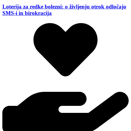
Loterija za redke bolezni: o življenju otrok odločajo
SMS-i in birokracija