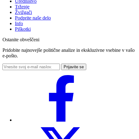
Uredništvo
Trženje
Žvižgači
Podprite naše delo
Info
Piškotki
Ostanite obveščeni
Pridobite najnovejše politične analize in ekskluzivne vsebine v vašo
e-pošto.
Prijavite se