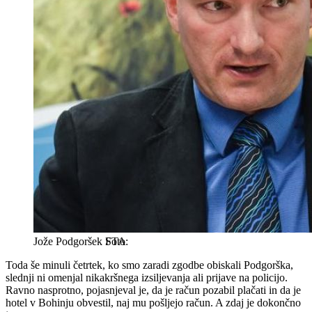
Jože Podgoršek
STA
Toda še minuli četrtek, ko smo zaradi zgodbe obiskali Podgorška,
slednji ni omenjal nikakršnega izsiljevanja ali prijave na policijo.
Ravno nasprotno, pojasnjeval je, da je račun pozabil plačati in da je
hotel v Bohinju obvestil, naj mu pošljejo račun. A zdaj je dokončno