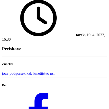
torek,
19. 4. 2022,
16:30
Preiskave
Značke:
joze-podgorsek
kzk-kmetijstvo
nsi
Deli: