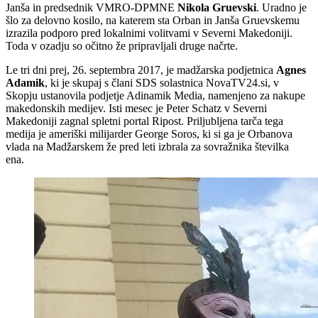
Janša in predsednik VMRO-DPMNE
Nikola Gruevski
. Uradno je
šlo za delovno kosilo, na katerem sta Orban in Janša Gruevskemu
izrazila podporo pred lokalnimi volitvami v Severni Makedoniji.
Toda v ozadju so očitno že pripravljali druge načrte.
Le tri dni prej, 26. septembra 2017, je madžarska podjetnica
Agnes
Adamik
, ki je skupaj s člani SDS solastnica NovaTV24.si, v
Skopju ustanovila podjetje Adinamik Media, namenjeno za nakupe
makedonskih medijev. Isti mesec je Peter Schatz v Severni
Makedoniji zagnal spletni portal Ripost. Priljubljena tarča tega
medija je ameriški milijarder George Soros, ki si ga je Orbanova
vlada na Madžarskem že pred leti izbrala za sovražnika številka
ena.