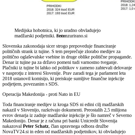
Medijska hobotnica, ki jo uradno obvladujejo
madžarski podjetniki.
necenzurirano.si
Slovenska zakonodaja sicer strogo prepoveduje financiranje
političnih strank iz tujine. S tem preprečuje zlorabo medijev za
politično oglaševalske vsebine in druge oblike politične propagande.
Denar iz tujine pa za državo pomeni tudi varnostno tveganje.
Plačniki iz tujine bi lahko od politikov v zameno zahtevali delovanje
v nasprotju z interesi Slovenije. Prav zaradi tega je parlament leta
2018 ustanovil komisijo, ki preiskuje sumljive finančne injekcije
podjetjem, povezanim s SDS.
Operacija Makedonija - proti Nato in EU
Toda financiranje medijev iz kroga SDS ni edini cilj madžarskih
nakazil v Slovenijo, razkrivajo dokumenti. Preostalih 2,5 milijona
evrov denarja iz zadnje madžarske injekcije je šlo namreč v Severno
Makedonijo. Denar je z računa pri banki Unicredit Slovenija
nakazoval
Peter Schatz
, član upravnega odbora družbe
NovaTV24.si in eden od madžarskih podjetnikov, ki obvladujejo