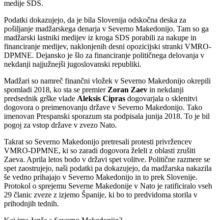
medije SDS.
Podatki dokazujejo, da je bila Slovenija odskočna deska za
pošiljanje madžarskega denarja v Severno Makedonijo. Tam so ga
madžarski lastniki medijev iz kroga SDS porabili za nakupe in
financiranje medijev, naklonjenih desni opozicijski stranki VMRO-
DPMNE. Dejansko je šlo za financiranje političnega delovanja v
nekdanji najjužnejši jugoslovanski republiki.
Madžari so namreč finančni vložek v Severno Makedonijo okrepili
spomladi 2018, ko sta se premier
Zoran Zaev
in nekdanji
predsednik grške vlade
Aleksis Cipras
dogovarjala o sklenitvi
dogovora o preimenovanju države v Severno Makedonijo. Tako
imenovan Prespanski sporazum sta podpisala junija 2018. To je bil
pogoj za vstop države v zvezo Nato.
Takrat so Severno Makedonijo pretresali protesti privržencev
VMRO-DPMNE, ki so zaradi dogovora želeli z oblasti zrušiti
Zaeva. Aprila letos bodo v državi spet volitve. Politične razmere se
spet zaostrujejo, naši podatki pa dokazujejo, da madžarska nakazila
še vedno prihajajo v Severno Makedonijo in to prek Slovenije.
Protokol o sprejemu Severne Makedonije v Nato je ratificiralo vseh
29 članic zveze z izjemo Španije, ki bo to predvidoma storila v
prihodnjih tednih.