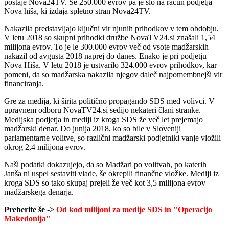
postaje Nova24TV. Še 250.000 evrov pa je šlo na račun podjetja
Nova hiša, ki izdaja spletno stran Nova24TV.
Nakazila predstavljajo ključni vir njunih prihodkov v tem obdobju.
V letu 2018 so skupni prihodki družbe NovaTV24.si znašali 1,54
milijona evrov. To je le 300.000 evrov več od vsote madžarskih
nakazil od avgusta 2018 naprej do danes. Enako je pri podjetju
Nova Hiša. V letu 2018 je ustvarilo 324.000 evrov prihodkov, kar
pomeni, da so madžarska nakazila njegov daleč najpomembnejši vir
financiranja.
Gre za medija, ki širita politično propagando SDS med volivci. V
upravnem odboru NovaTV24.si sedijo nekateri člani stranke.
Medijska podjetja in mediji iz kroga SDS že več let prejemajo
madžarski denar. Do junija 2018, ko so bile v Sloveniji
parlamentarne volitve, so različni madžarski podjetniki vanje vložili
okrog 2,4 milijona evrov.
Naši podatki dokazujejo, da so Madžari po volitvah, po katerih
Janša ni uspel sestaviti vlade, še okrepili finančne vložke. Mediji iz
kroga SDS so tako skupaj prejeli že več kot 3,5 milijona evrov
madžarskega denarja.
Preberite še ->
Od kod milijoni za medije SDS in "Operacijo
Makedonija"