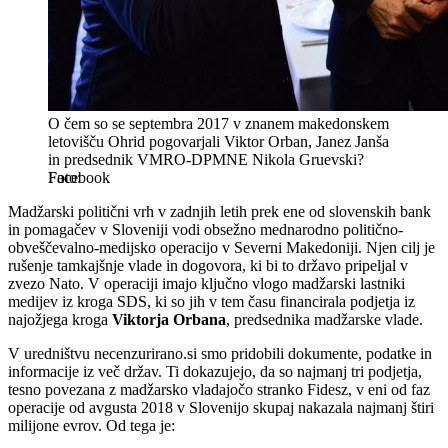
O čem so se septembra 2017 v znanem makedonskem
letovišču Ohrid pogovarjali Viktor Orban, Janez Janša
in predsednik VMRO-DPMNE Nikola Gruevski?
Facebook
Madžarski politični vrh v zadnjih letih prek ene od slovenskih bank
in pomagačev v Sloveniji vodi obsežno mednarodno politično-
obveščevalno-medijsko operacijo v Severni Makedoniji. Njen cilj je
rušenje tamkajšnje vlade in dogovora, ki bi to državo pripeljal v
zvezo Nato. V operaciji imajo ključno vlogo madžarski lastniki
medijev iz kroga SDS, ki so jih v tem času financirala podjetja iz
najožjega kroga
Viktorja Orbana
, predsednika madžarske vlade.
V uredništvu necenzurirano.si smo pridobili dokumente, podatke in
informacije iz več držav. Ti dokazujejo, da so najmanj tri podjetja,
tesno povezana z madžarsko vladajočo stranko Fidesz, v eni od faz
operacije od avgusta 2018 v Slovenijo skupaj nakazala najmanj štiri
milijone evrov. Od tega je: