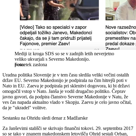
Mediji iz kroga SDS so se v zadnjih letih neverjetno
veliko ukvarjali s Severno Makedonijo.
posnetek zaslona
Uradna politika Slovenije je v tem času sledila veliki večini ostalih
držav EU. Severno Makedonijo je podpirala na čim hitrejši poti v
Nato in EU. Zaeva je podpirala pri sklenitvi dogovora, ki bi državi
omogočil vstop v Nato. Janša je vodil drugačno politiko. Čeprav
javno govori, da podpira članstvo Severne Makedonije v Natu, že
ves čas napada aktualno vlado v Skopju. Zaevu je celo javno očital,
da je "ukradel" volitve.
Sestanku na Ohridu sledi denar z Madžarske
Za Janševimi stališči se skrivajo finančni tokovi. 29. septembra 2017
so se tako v znanem makedonskem letovišču Ohrid sestali Orban,