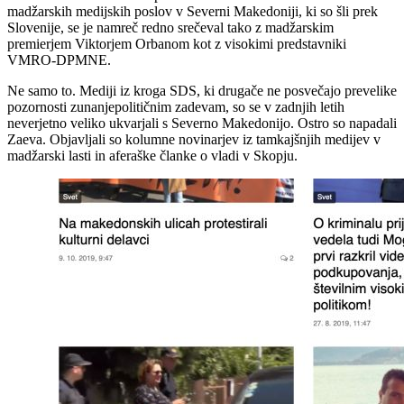
madžarskih medijskih poslov v Severni Makedoniji, ki so šli prek
Slovenije, se je namreč redno srečeval tako z madžarskim
premierjem Viktorjem Orbanom kot z visokimi predstavniki
VMRO-DPMNE.
Ne samo to. Mediji iz kroga SDS, ki drugače ne posvečajo prevelike
pozornosti zunanjepolitičnim zadevam, so se v zadnjih letih
neverjetno veliko ukvarjali s Severno Makedonijo. Ostro so napadali
Zaeva. Objavljali so kolumne novinarjev iz tamkajšnjih medijev v
madžarski lasti in aferaške članke o vladi v Skopju.