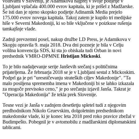
volitvami v Sloveniji, je Adamikova najprej v svoje podjetje v
Ljubljani vplačala 400.000 evrov kapitala, ki je prišel z Madžarske.
Še isti dan je njeno skopsko podjetje Adinamik Media prejelo
175.000 evrov novega kapitala. Takoj zatem je kupilo tri medijske
hiše v Severni Makedoniji, ki so bile vključene v poizkuse rušenja
tamkajšnje vlade.
Zadnji prevzemni posel, nakup družbe LD Press, je Adamikova v
Skopju opravila 9. maja 2018. Dva dni pozneje je bila v Celju
volilna konvencija SDS, ki sta jo obiskala tudi Orban in novi
predsednik VMRO-DPMNE
Hristijan Mickoski
.
To je bilo nadaljevanje serije Janševih srečanj s političnima
prijateljema. Že februarja 2018 se je v Ljubljani sestal z Mickoskim.
Podprl ga je pri "uresničevanju strateških ciljev Makedonije". "Ta
malo posiljena sprememba imena v Makedoniji bi se lahko izkazala
za mogoče previsoko ceno," je po srečanju izjavil Janša. Takrat je
"Operacija Makedonija" že tekla prek Slovenije.
Tesne vezi je Janša v zadnjem desetletju spletel tudi z njegovim
predhodnikom Nikolo Gruevskim, dolgoletnim predsednikom
makedonske vlade, ki je konec leta 2018 pred roko pravice zbežal v
Budimpešto. Pobegnil je v avtomobilu z madžarskimi diplomatskimi
tablicami.