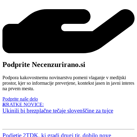
Podprite Necenzurirano.si
Podpora kakovostnemu novinarstvu pomeni vlaganje v medijski
prostor, kjer so informacije preverjene, kontekst jasen in javni interes
na prvem mestu.
Podprite naše delo
KRATKE NOVICE:
Ukinili bi brezplačne tečaje slovenščine za tujce
Podjetje 2TDK, ki gradi drugi tir, dobilo nove