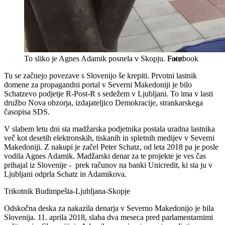
To sliko je Agnes Adamik posnela v Skopju.
Facebook
Tu se začnejo povezave s Slovenijo še krepiti. Prvotni lastnik
domene za propagandni portal v Severni Makedoniji je bilo
Schatzevo podjetje R-Post-R s sedežem v Ljubljani. To ima v lasti
družbo Nova obzorja, izdajateljico Demokracije, strankarskega
časopisa SDS.
V slabem letu dni sta madžarska podjetnika postala uradna lastnika
več kot desetih elektronskih, tiskanih in spletnih medijev v Severni
Makedoniji. Z nakupi je začel Peter Schatz, od leta 2018 pa je posle
vodila Agnes Adamik. Madžarski denar za te projekte je ves čas
prihajal iz Slovenije - prek računov na banki Unicredit, ki sta ju v
Ljubljani odprla Schatz in Adamikova.
Trikotnik Budimpešta-Ljubljana-Skopje
Odskočna deska za nakazila denarja v Severno Makedonijo je bila
Slovenija. 11. aprila 2018, slaba dva meseca pred parlamentarnimi