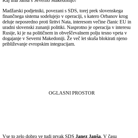
Kaj ima Janša s Severno Makedonijo?
Madžarski podjetniki, povezani s SDS, torej prek slovenskega
finančnega sistema sodelujejo v operaciji, s katero Orbanov krog
deluje neposredno proti širitvi Nata, interesom večine članic EU in
uradni slovenski zunanji politiki. Nasprotno je operacija v interesu
Rusije, ki je na političnem in obveščevalnem polju tesno vpeta v
dogajanje v Severni Makedoniji. Že več let skuša blokirati njeno
približevanje evropskim integracijam.
Vse to zelo dobro ve tudi prvak SDS
Janez Janša
. V času