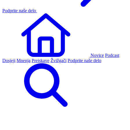
Podprite naše delo
Novice
Podcast
Dosjeji
Mnenja
Preiskave
Žvižgači
Podprite naše delo