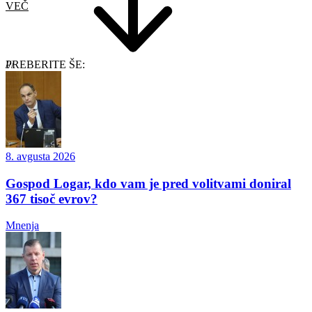
VEČ
PREBERITE ŠE:
8. avgusta 2026
Gospod Logar, kdo vam je pred volitvami doniral
367 tisoč evrov?
Mnenja