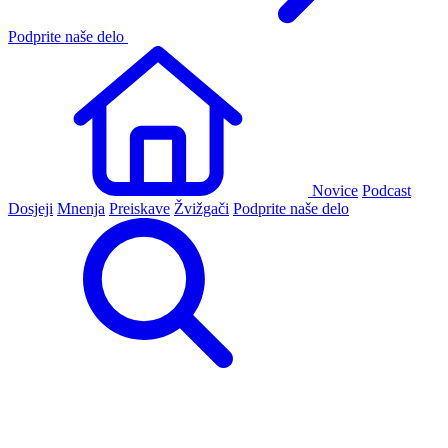
Podprite naše delo
Novice
Podcast
Dosjeji
Mnenja
Preiskave
Žvižgači
Podprite naše delo