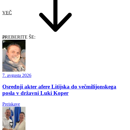
VEČ
PREBERITE ŠE:
7. avgusta 2026
Osrednji akter afere Litijska do večmilijonskega
posla v državni Luki Koper
Preiskave