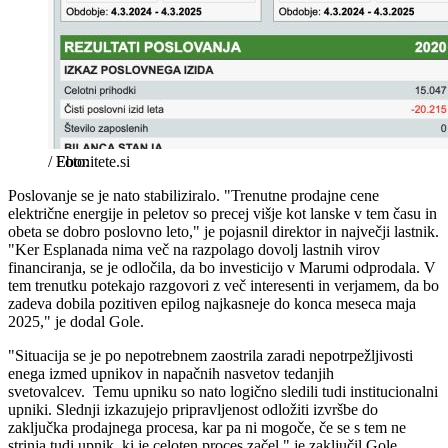
/
Ebonitete.si
Poslovanje se je nato stabiliziralo. "Trenutne prodajne cene
električne energije in peletov so precej višje kot lanske v tem času in
obeta se dobro poslovno leto," je pojasnil direktor in največji lastnik.
"Ker Esplanada nima več na razpolago dovolj lastnih virov
financiranja, se je odločila, da bo investicijo v Marumi odprodala. V
tem trenutku potekajo razgovori z več interesenti in verjamem, da bo
zadeva dobila pozitiven epilog najkasneje do konca meseca maja
2025," je dodal Gole.
"Situacija se je po nepotrebnem zaostrila zaradi nepotrpežljivosti
enega izmed upnikov in napačnih nasvetov tedanjih
svetovalcev. Temu upniku so nato logično sledili tudi institucionalni
upniki. Slednji izkazujejo pripravljenost odložiti izvršbe do
zaključka prodajnega procesa, kar pa ni mogoče, če se s tem ne
strinja tudi upnik, ki je celoten proces začel," je zaključil Gole.