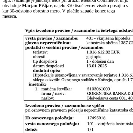
trgu. Nazadnje je januarja letos pri družbi Metalka Commerce, ki jo
obvladuje
Marjan Pišljar
, najelo 350 tisoč evrov visoko posojilo s
kar 30-odstotno obrestno mero. V plačilo zapade konec tega
meseca.