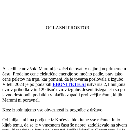
A sledil je nov šok. Marumi je začel delovati v najbolj neprimernem
času. Prodajne cene električne energije so močno padle, prav tako
cene peletov na trgu, kar pomeni, da je tovarna poslovala z izgubo.
V letu 2023 je po podatkih
EBONITETE.SI
ustvarila 2,1 milijona
evrov prihodkov in 129 tisoč evrov izgube. Jeseni tistega leta so po
javno dostopnih podatkih v plačilo zapadli prvi večji računi, ki jih
Marumi ni poravnal.
Kos: izpolnjujemo vse obveznosti iz pogodbe z državo
Od julija lani ima podjetje iz Kočevja blokirane vse račune. In to
kljub temu, da se je v vmesnem času še naprej zadolževalo na sivem