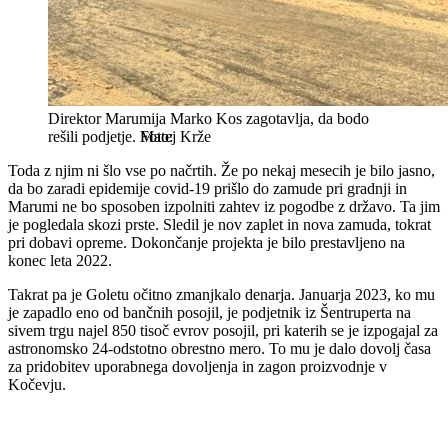
Direktor Marumija Marko Kos zagotavlja, da bodo
rešili podjetje.
Matej Krže
Toda z njim ni šlo vse po načrtih. Že po nekaj mesecih je bilo jasno,
da bo zaradi epidemije covid-19 prišlo do zamude pri gradnji in
Marumi ne bo sposoben izpolniti zahtev iz pogodbe z državo. Ta jim
je pogledala skozi prste. Sledil je nov zaplet in nova zamuda, tokrat
pri dobavi opreme. Dokončanje projekta je bilo prestavljeno na
konec leta 2022.
Takrat pa je Goletu očitno zmanjkalo denarja. Januarja 2023, ko mu
je zapadlo eno od bančnih posojil, je podjetnik iz Šentruperta na
sivem trgu najel 850 tisoč evrov posojil, pri katerih se je izpogajal za
astronomsko 24-odstotno obrestno mero. To mu je dalo dovolj časa
za pridobitev uporabnega dovoljenja in zagon proizvodnje v
Kočevju.