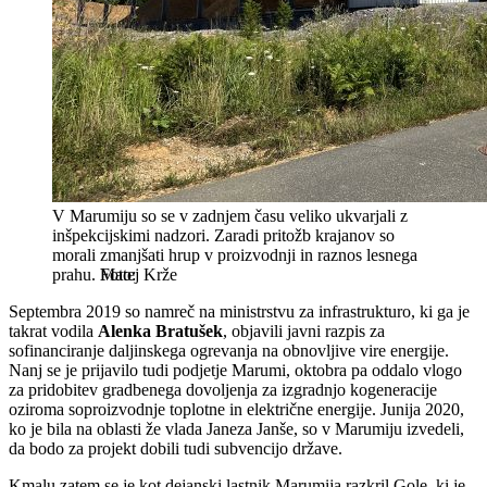
V Marumiju so se v zadnjem času veliko ukvarjali z
inšpekcijskimi nadzori. Zaradi pritožb krajanov so
morali zmanjšati hrup v proizvodnji in raznos lesnega
prahu.
Matej Krže
Septembra 2019 so namreč na ministrstvu za infrastrukturo, ki ga je
takrat vodila
Alenka Bratušek
, objavili javni razpis za
sofinanciranje daljinskega ogrevanja na obnovljive vire energije.
Nanj se je prijavilo tudi podjetje Marumi, oktobra pa oddalo vlogo
za pridobitev gradbenega dovoljenja za izgradnjo kogeneracije
oziroma soproizvodnje toplotne in električne energije. Junija 2020,
ko je bila na oblasti že vlada Janeza Janše, so v Marumiju izvedeli,
da bodo za projekt dobili tudi subvencijo države.
Kmalu zatem se je kot dejanski lastnik Marumija razkril Gole, ki je