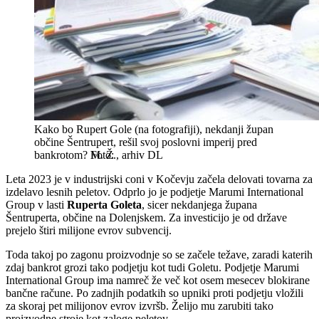
Kako bo Rupert Gole (na fotografiji), nekdanji župan
občine Šentrupert, rešil svoj poslovni imperij pred
bankrotom?
M. Ž., arhiv DL
Leta 2023 je v industrijski coni v Kočevju začela delovati tovarna za
izdelavo lesnih peletov. Odprlo jo je podjetje Marumi International
Group v lasti
Ruperta Goleta
, sicer nekdanjega župana
Šentruperta, občine na Dolenjskem. Za investicijo je od države
prejelo štiri milijone evrov subvencij.
Toda takoj po zagonu proizvodnje so se začele težave, zaradi katerih
zdaj bankrot grozi tako podjetju kot tudi Goletu. Podjetje Marumi
International Group ima namreč že več kot osem mesecev blokirane
bančne račune. Po zadnjih podatkih so upniki proti podjetju vložili
za skoraj pet milijonov evrov izvršb. Želijo mu zarubiti tako
proizvodne stroje kot zaloge peletov.