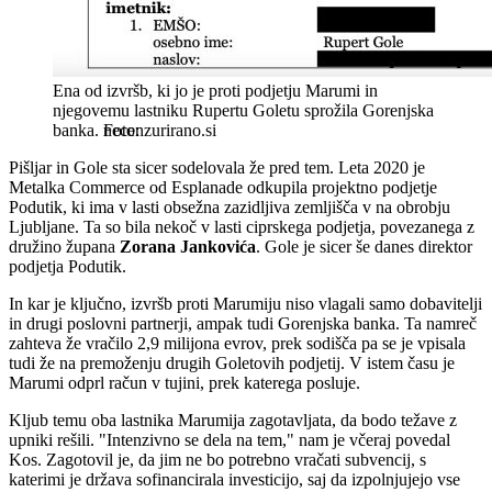
Ena od izvršb, ki jo je proti podjetju Marumi in
njegovemu lastniku Rupertu Goletu sprožila Gorenjska
banka.
necenzurirano.si
Pišljar in Gole sta sicer sodelovala že pred tem. Leta 2020 je
Metalka Commerce od Esplanade odkupila projektno podjetje
Podutik, ki ima v lasti obsežna zazidljiva zemljišča v na obrobju
Ljubljane. Ta so bila nekoč v lasti ciprskega podjetja, povezanega z
družino župana
Zorana Jankovića
. Gole je sicer še danes direktor
podjetja Podutik.
In kar je ključno, izvršb proti Marumiju niso vlagali samo dobavitelji
in drugi poslovni partnerji, ampak tudi Gorenjska banka. Ta namreč
zahteva že vračilo 2,9 milijona evrov, prek sodišča pa se je vpisala
tudi že na premoženju drugih Goletovih podjetij. V istem času je
Marumi odprl račun v tujini, prek katerega posluje.
Kljub temu oba lastnika Marumija zagotavljata, da bodo težave z
upniki rešili. "Intenzivno se dela na tem," nam je včeraj povedal
Kos. Zagotovil je, da jim ne bo potrebno vračati subvencij, s
katerimi je država sofinancirala investicijo, saj da izpolnjujejo vse