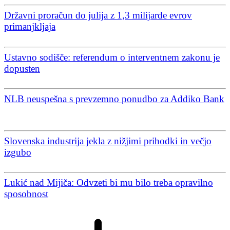
Državni proračun do julija z 1,3 milijarde evrov
primanjkljaja
Ustavno sodišče: referendum o interventnem zakonu je
dopusten
NLB neuspešna s prevzemno ponudbo za Addiko Bank
Slovenska industrija jekla z nižjimi prihodki in večjo
izgubo
Lukić nad Mijiča: Odvzeti bi mu bilo treba opravilno
sposobnost