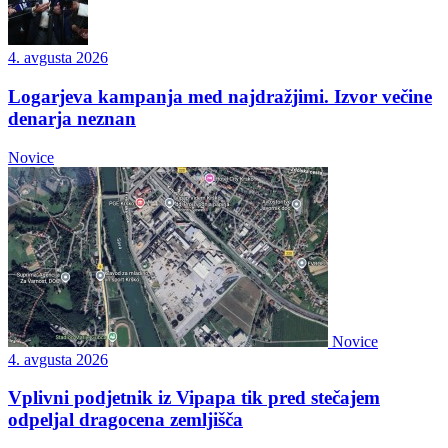
4. avgusta 2026
Logarjeva kampanja med najdražjimi. Izvor večine
denarja neznan
Novice
Novice
4. avgusta 2026
Vplivni podjetnik iz Vipapa tik pred stečajem
odpeljal dragocena zemljišča