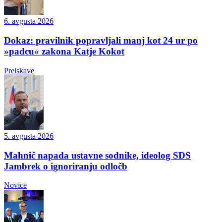
6. avgusta 2026
Dokaz: pravilnik popravljali manj kot 24 ur po
»padcu« zakona Katje Kokot
Preiskave
5. avgusta 2026
Mahnič napada ustavne sodnike, ideolog SDS
Jambrek o ignoriranju odločb
Novice