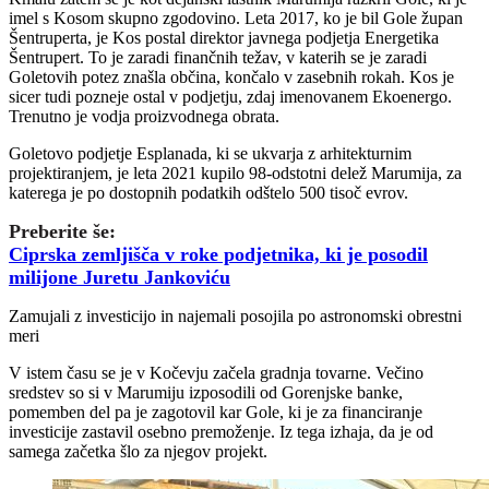
imel s Kosom skupno zgodovino. Leta 2017, ko je bil Gole župan
Šentruperta, je Kos postal direktor javnega podjetja Energetika
Šentrupert. To je zaradi finančnih težav, v katerih se je zaradi
Goletovih potez znašla občina, končalo v zasebnih rokah. Kos je
sicer tudi pozneje ostal v podjetju, zdaj imenovanem Ekoenergo.
Trenutno je vodja proizvodnega obrata.
Goletovo podjetje Esplanada, ki se ukvarja z arhitekturnim
projektiranjem, je leta 2021 kupilo 98-odstotni delež Marumija, za
katerega je po dostopnih podatkih odštelo 500 tisoč evrov.
Preberite še:
Ciprska zemljišča v roke podjetnika, ki je posodil
milijone Juretu Jankoviću
Zamujali z investicijo in najemali posojila po astronomski obrestni
meri
V istem času se je v Kočevju začela gradnja tovarne. Večino
sredstev so si v Marumiju izposodili od Gorenjske banke,
pomemben del pa je zagotovil kar Gole, ki je za financiranje
investicije zastavil osebno premoženje. Iz tega izhaja, da je od
samega začetka šlo za njegov projekt.