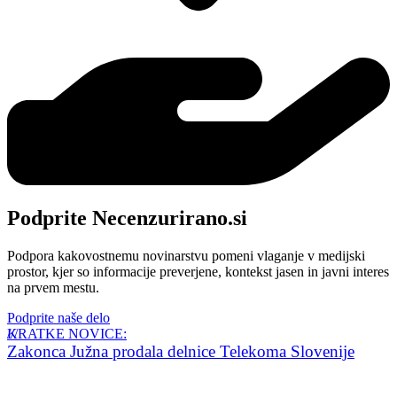
Podprite Necenzurirano.si
Podpora kakovostnemu novinarstvu pomeni vlaganje v medijski
prostor, kjer so informacije preverjene, kontekst jasen in javni interes
na prvem mestu.
Podprite naše delo
KRATKE NOVICE:
Zakonca Južna prodala delnice Telekoma Slovenije