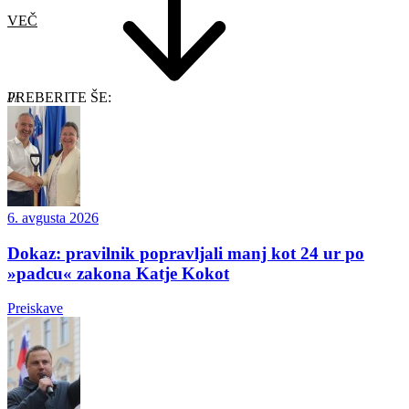
VEČ
PREBERITE ŠE:
6. avgusta 2026
Dokaz: pravilnik popravljali manj kot 24 ur po
»padcu« zakona Katje Kokot
Preiskave