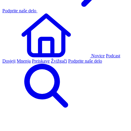
Podprite naše delo
Novice
Podcast
Dosjeji
Mnenja
Preiskave
Žvižgači
Podprite naše delo