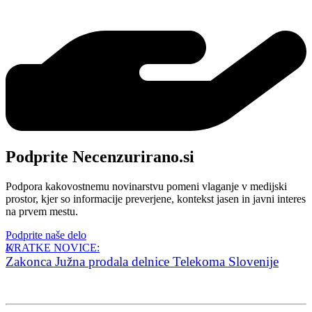
Podprite Necenzurirano.si
Podpora kakovostnemu novinarstvu pomeni vlaganje v medijski
prostor, kjer so informacije preverjene, kontekst jasen in javni interes
na prvem mestu.
Podprite naše delo
KRATKE NOVICE:
Zakonca Južna prodala delnice Telekoma Slovenije