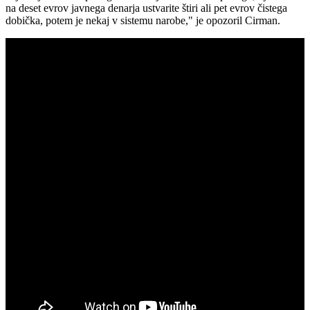
na deset evrov javnega denarja ustvarite štiri ali pet evrov čistega
dobička, potem je nekaj v sistemu narobe," je opozoril Cirman.