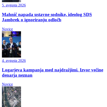
5. avgusta 2026
Mahnič napada ustavne sodnike, ideolog SDS
Jambrek o ignoriranju odločb
Novice
4. avgusta 2026
Logarjeva kampanja med najdražjimi. Izvor večine
denarja neznan
Novice