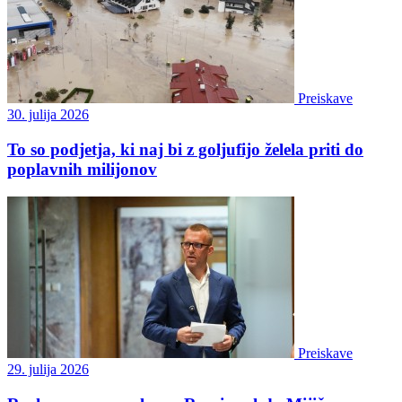
Preiskave
30. julija 2026
To so podjetja, ki naj bi z goljufijo želela priti do
poplavnih milijonov
Preiskave
29. julija 2026