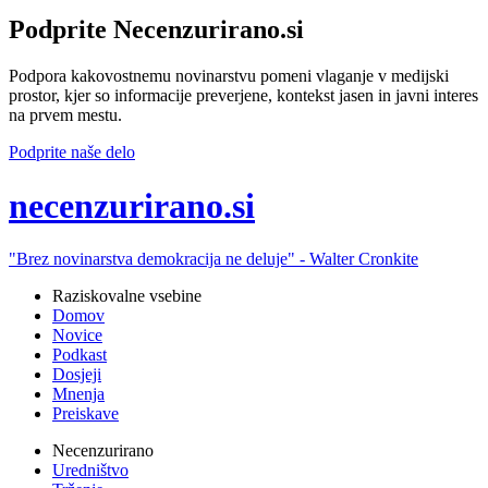
Podprite Necenzurirano.si
Podpora kakovostnemu novinarstvu pomeni vlaganje v medijski
prostor, kjer so informacije preverjene, kontekst jasen in javni interes
na prvem mestu.
Podprite naše delo
ne
cenzurirano.si
"Brez novinarstva demokracija ne deluje" -
Walter Cronkite
Raziskovalne vsebine
Domov
Novice
Podkast
Dosjeji
Mnenja
Preiskave
Necenzurirano
Uredništvo