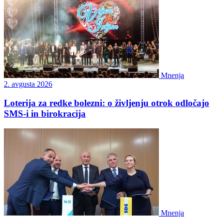
Mnenja
2. avgusta 2026
Loterija za redke bolezni: o življenju otrok odločajo
SMS-i in birokracija
Mnenja