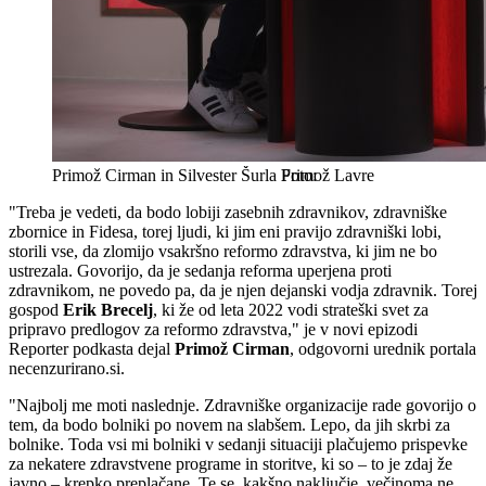
Primož Cirman in Silvester Šurla
Primož Lavre
"Treba je vedeti, da bodo lobiji zasebnih zdravnikov, zdravniške
zbornice in Fidesa, torej ljudi, ki jim eni pravijo zdravniški lobi,
storili vse, da zlomijo vsakršno reformo zdravstva, ki jim ne bo
ustrezala. Govorijo, da je sedanja reforma uperjena proti
zdravnikom, ne povedo pa, da je njen dejanski vodja zdravnik. Torej
gospod
Erik Brecelj
, ki že od leta 2022 vodi strateški svet za
pripravo predlogov za reformo zdravstva," je v novi epizodi
Reporter podkasta dejal
Primož Cirman
, odgovorni urednik portala
necenzurirano.si.
"Najbolj me moti naslednje. Zdravniške organizacije rade govorijo o
tem, da bodo bolniki po novem na slabšem. Lepo, da jih skrbi za
bolnike. Toda vsi mi bolniki v sedanji situaciji plačujemo prispevke
za nekatere zdravstvene programe in storitve, ki so – to je zdaj že
javno – krepko preplačane. Te se, kakšno naključje, večinoma ne