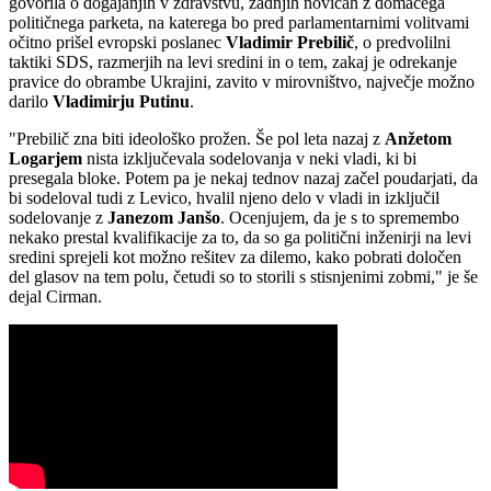
govorila o dogajanjih v zdravstvu, zadnjih novicah z domačega
političnega parketa, na katerega bo pred parlamentarnimi volitvami
očitno prišel evropski poslanec
Vladimir Prebilič
, o predvolilni
taktiki SDS, razmerjih na levi sredini in o tem, zakaj je odrekanje
pravice do obrambe Ukrajini, zavito v mirovništvo, največje možno
darilo
Vladimirju Putinu
.
"Prebilič zna biti ideološko prožen. Še pol leta nazaj z
Anžetom
Logarjem
nista izključevala sodelovanja v neki vladi, ki bi
presegala bloke. Potem pa je nekaj tednov nazaj začel poudarjati, da
bi sodeloval tudi z Levico, hvalil njeno delo v vladi in izključil
sodelovanje z
Janezom Janšo
. Ocenjujem, da je s to spremembo
nekako prestal kvalifikacije za to, da so ga politični inženirji na levi
sredini sprejeli kot možno rešitev za dilemo, kako pobrati določen
del glasov na tem polu, četudi so to storili s stisnjenimi zobmi," je še
dejal Cirman.