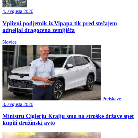
4. avgusta 2026
Vplivni podjetnik iz Vipapa tik pred stečajem
odpeljal dragocena zemljišča
Novice
Preiskave
3. avgusta 2026
Ministru Ciglerju Kralju smo na stroške države spet
kupili družinski avto