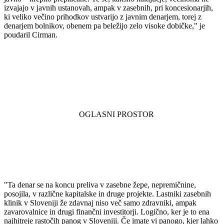
izvajajo v javnih ustanovah, ampak v zasebnih, pri koncesionarjih,
ki veliko večino prihodkov ustvarijo z javnim denarjem, torej z
denarjem bolnikov, obenem pa beležijo zelo visoke dobičke," je
poudaril Cirman.
"Ta denar se na koncu preliva v zasebne žepe, nepremičnine,
posojila, v različne kapitalske in druge projekte. Lastniki zasebnih
klinik v Sloveniji že zdavnaj niso več samo zdravniki, ampak
zavarovalnice in drugi finančni investitorji. Logično, ker je to ena
najhitreje rastočih panog v Sloveniji. Če imate vi panogo, kjer lahko