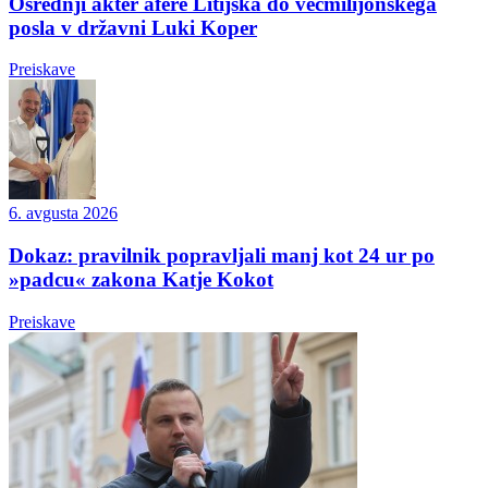
Osrednji akter afere Litijska do večmilijonskega
posla v državni Luki Koper
Preiskave
6. avgusta 2026
Dokaz: pravilnik popravljali manj kot 24 ur po
»padcu« zakona Katje Kokot
Preiskave