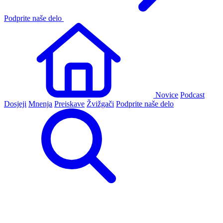
Podprite naše delo
Novice
Podcast
Dosjeji
Mnenja
Preiskave
Žvižgači
Podprite naše delo