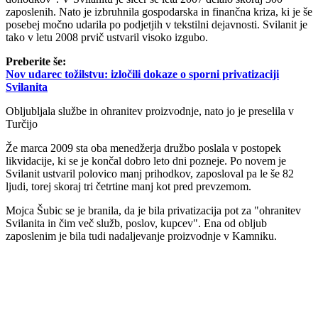
zaposlenih. Nato je izbruhnila gospodarska in finančna kriza, ki je še
posebej močno udarila po podjetjih v tekstilni dejavnosti. Svilanit je
tako v letu 2008 prvič ustvaril visoko izgubo.
Preberite še:
Nov udarec tožilstvu: izločili dokaze o sporni privatizaciji
Svilanita
Obljubljala službe in ohranitev proizvodnje, nato jo je preselila v
Turčijo
Že marca 2009 sta oba menedžerja družbo poslala v postopek
likvidacije, ki se je končal dobro leto dni pozneje. Po novem je
Svilanit ustvaril polovico manj prihodkov, zaposloval pa le še 82
ljudi, torej skoraj tri četrtine manj kot pred prevzemom.
Mojca Šubic se je branila, da je bila privatizacija pot za "ohranitev
Svilanita in čim več služb, poslov, kupcev". Ena od obljub
zaposlenim je bila tudi nadaljevanje proizvodnje v Kamniku.