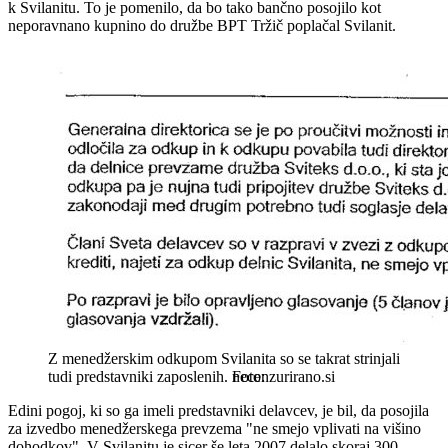
k Svilanitu. To je pomenilo, da bo tako bančno posojilo kot
neporavnano kupnino do družbe BPT Tržič poplačal Svilanit.
Z menedžerskim odkupom Svilanita so se takrat strinjali
tudi predstavniki zaposlenih.
necenzurirano.si
Edini pogoj, ki so ga imeli predstavniki delavcev, je bil, da posojila
za izvedbo menedžerskega prevzema "ne smejo vplivati na višino
dohodkov". V Svilanitu je sicer še leta 2007 delalo skoraj 300