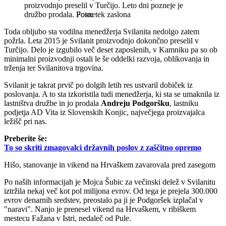
proizvodnjo preselil v Turčijo. Leto dni pozneje je
družbo prodala.
Posnetek zaslona
Toda obljubo sta vodilna menedžerja Svilanita nedolgo zatem
požrla. Leta 2015 je Svilanit proizvodnjo dokončno preselil v
Turčijo. Delo je izgubilo več deset zaposlenih, v Kamniku pa so ob
minimalni proizvodnji ostali le še oddelki razvoja, oblikovanja in
trženja ter Svilanitova trgovina.
Svilanit je takrat prvič po dolgih letih res ustvaril dobiček iz
poslovanja. A to sta izkoristila tudi menedžerja, ki sta se umaknila iz
lastništva družbe in jo prodala
Andreju Podgoršku
, lastniku
podjetja AD Vita iz Slovenskih Konjic, največjega proizvajalca
ležišč pri nas.
Preberite še:
To so skriti zmagovalci državnih poslov z zaščitno opremo
Hišo, stanovanje in vikend na Hrvaškem zavarovala pred zasegom
Po naših informacijah je Mojca Šubic za večinski delež v Svilanitu
iztržila nekaj več kot pol milijona evrov. Od tega je prejela 300.000
evrov denarnih sredstev, preostalo pa ji je Podgoršek izplačal v
"naravi". Nanjo je prenesel vikend na Hrvaškem, v ribiškem
mestecu Fažana v Istri, nedaleč od Pule.