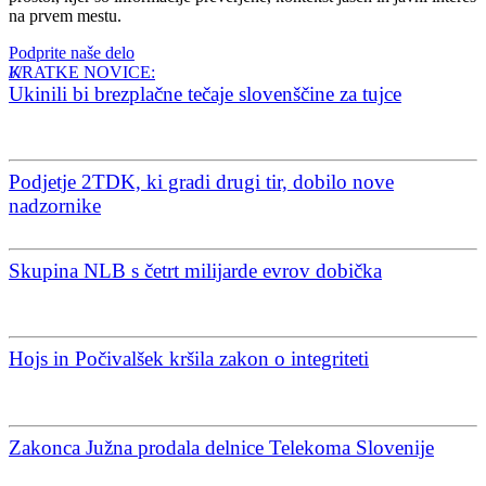
na prvem mestu.
Podprite naše delo
KRATKE NOVICE:
Ukinili bi brezplačne tečaje slovenščine za tujce
Podjetje 2TDK, ki gradi drugi tir, dobilo nove
nadzornike
Skupina NLB s četrt milijarde evrov dobička
Hojs in Počivalšek kršila zakon o integriteti
Zakonca Južna prodala delnice Telekoma Slovenije