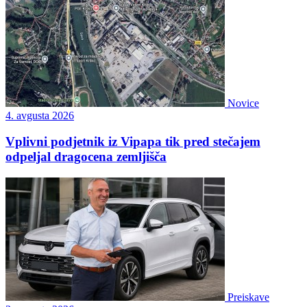
Novice
4. avgusta 2026
Vplivni podjetnik iz Vipapa tik pred stečajem
odpeljal dragocena zemljišča
Preiskave