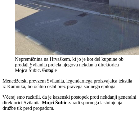
Nepremičnina na Hrvaškem, ki jo je kot del kupnine ob
prodaji Svilanita prejela njegova nekdanja direktorica
Mojca Šubic.
Google
Menedžerski prevzem Svilanita, legendarnega proizvajalca tekstila
iz Kamnika, bo očitno ostal brez pravega sodnega epiloga.
Včeraj smo razkrili, da je kazenski postopek proti nekdanji generalni
direktorici Svilanita
Mojci Šubic
zaradi spornega lastninjenja
družbe tik pred propadom.