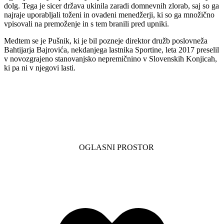
dolg. Tega je sicer država ukinila zaradi domnevnih zlorab, saj so ga
najraje uporabljali toženi in ovadeni menedžerji, ki so ga množično
vpisovali na premoženje in s tem branili pred upniki.
Medtem se je Pušnik, ki je bil pozneje direktor družb poslovneža
Bahtijarja Bajrovića, nekdanjega lastnika Sportine, leta 2017 preselil
v novozgrajeno stanovanjsko nepremičnino v Slovenskih Konjicah,
ki pa ni v njegovi lasti.