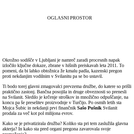
Okrožno sodišče v Ljubljani je namreč zaradi procesnih napak
izločilo ključne dokaze, zbrane v hišnih preiskavah leta 2011. To
pomeni, da bi lahko obtožnica že kmalu padla, kazenski pregon
proti nekdanjim vodilnim v Svilanitu pa se bo ustavil.
Ti bodo torej glavni zmagovalci prevzema družbe, do katere so prišli
praktično zastonj. Bančna posojila in druge obveznosti so prenesli
na Svilanit. Sledilo je krčenje stroškov in množično odpuščanje, na
koncu pa še preselitev proizvodnje v Turčijo. Po osmih letih sta
Mojca Šubic in nekdanji prvi finančnik
Sašo Pušnik
Svilanit
prodala za več kot pol milijona evrov.
Kako se je privatizirala družba? Koliko sta pri tem zaslužila glavna
akterja? In kako sta pred organi pregona zavarovala svoje