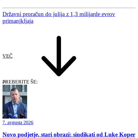
Državni proračun do julija z 1,3 milijarde evrov
primanjkljaja
VEČ
PREBERITE ŠE:
7. avgusta 2026
Novo podjetje, stari obrazi: sindikati od Luke Koper