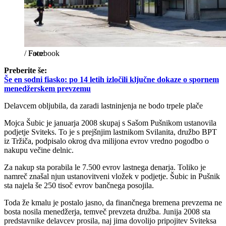
/
Facebook
Preberite še:
Še en sodni fiasko: po 14 letih izločili ključne dokaze o spornem
menedžerskem prevzemu
Delavcem obljubila, da zaradi lastninjenja ne bodo trpele plače
Mojca Šubic je januarja 2008 skupaj s Sašom Pušnikom ustanovila
podjetje Sviteks. To je s prejšnjim lastnikom Svilanita, družbo BPT
iz Tržiča, podpisalo okrog dva milijona evrov vredno pogodbo o
nakupu večine delnic.
Za nakup sta porabila le 7.500 evrov lastnega denarja. Toliko je
namreč znašal njun ustanovitveni vložek v podjetje. Šubic in Pušnik
sta najela še 250 tisoč evrov bančnega posojila.
Toda že kmalu je postalo jasno, da finančnega bremena prevzema ne
bosta nosila menedžerja, temveč prevzeta družba. Junija 2008 sta
predstavnike delavcev prosila, naj jima dovolijo pripojitev Sviteksa