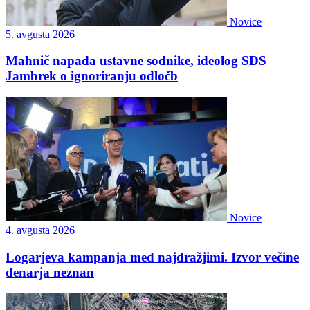
Novice
5. avgusta 2026
Mahnič napada ustavne sodnike, ideolog SDS
Jambrek o ignoriranju odločb
Novice
4. avgusta 2026
Logarjeva kampanja med najdražjimi. Izvor večine
denarja neznan