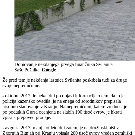
Domovanje nekdanjega prvega finančnika Svilanita
Saše Pušnika.
Google
Že pred tem je nekdanja lastnica Svilanita poskrbela tudi za druge
svoje nepremičnine.
- oktobra 2012, le nekaj dni po objavi informacije o tem, da jo je
policija kazensko ovadila, je na enega od sorodnikov prepisala
trisobno stanovanje v Kranju. Na nepremičnini, katere vrednost je
po podatkih Gursa ocenjena na slabih 190 tisoč evrov, je hkrati
vpisala prepoved prodaje.
- avgusta 2013, manj kot leto dni zatem, je na družinski hiši v
Zgornjih Bitnjah pri Kranju vpisala 200 tisoč evrov vreden zemljiški