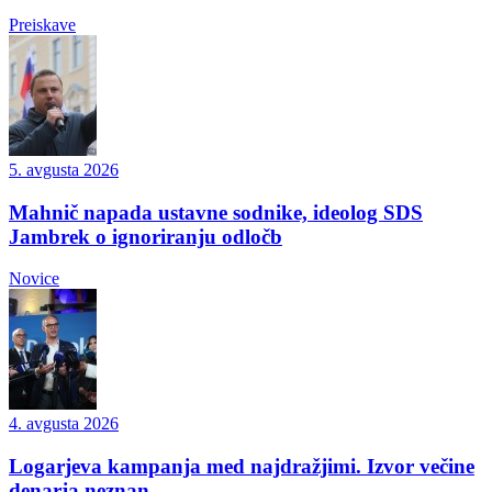
Preiskave
5. avgusta 2026
Mahnič napada ustavne sodnike, ideolog SDS
Jambrek o ignoriranju odločb
Novice
4. avgusta 2026
Logarjeva kampanja med najdražjimi. Izvor večine
denarja neznan