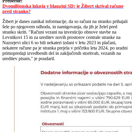
Preberite:
Dvomilijonska luknja v blagajni SD: je Žibert skrival račune
pred stranko?
Žibert je danes zanikal informacije, da so računi na stranko prihajali
šele po njegovem odhodu, in namigovanja, da jih je želel pred
stranko skriti. "Računi vezani na investicijo obnove stavbe na
Levstikovi 15 in za ureditev novih prostorov centrale stranke na
Nazorjevi ulici 6 so bili nekateri izdani v letu 2023 in plačani,
nekatere račune pa je stranka prejela v pričetku leta 2024, po uradni
primopredaji izvedbenih del in zaključenih storitvah, vezanih na
ureditev pisarn," je poudaril.