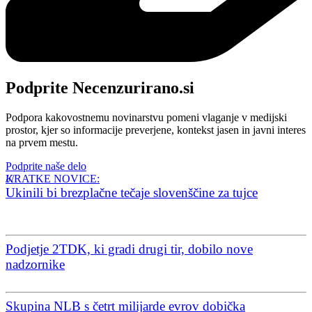
Podprite Necenzurirano.si
Podpora kakovostnemu novinarstvu pomeni vlaganje v medijski
prostor, kjer so informacije preverjene, kontekst jasen in javni interes
na prvem mestu.
Podprite naše delo
KRATKE NOVICE:
Ukinili bi brezplačne tečaje slovenščine za tujce
Podjetje 2TDK, ki gradi drugi tir, dobilo nove
nadzornike
Skupina NLB s četrt milijarde evrov dobička