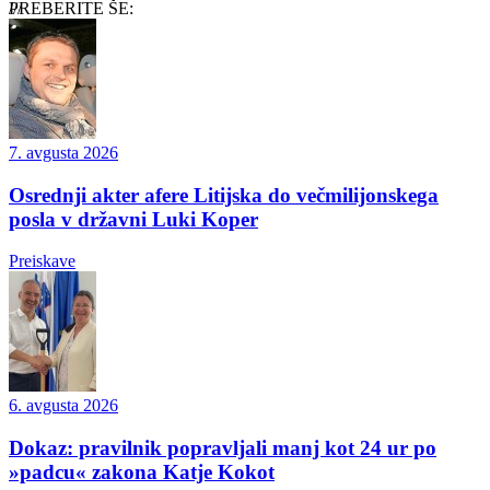
PREBERITE ŠE:
7. avgusta 2026
Osrednji akter afere Litijska do večmilijonskega
posla v državni Luki Koper
Preiskave
6. avgusta 2026
Dokaz: pravilnik popravljali manj kot 24 ur po
»padcu« zakona Katje Kokot