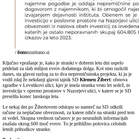
/
necenzurirano.si
Ključno vprašanje je, kako je stranki v dobrem letu dni uspelo
pridelati za slab milijon evrov dodatnega dolga. Kot smo razkrili
danes, sta glavni razlog za to dva nepremičninska projekta, ki ju je
vodil zdaj že nekdanji glavni tajnik SD
Klemen Žibert
: obnova
zgradbe v Levstikovi ulici, kjer je imela stranka vrsto let sedež, in
investicija v opremo prostorov v Nazorjevi ulici, v katere se je SD
preselila konec lanskega leta.
Le nekaj dni po Žibertovem odstopu so namreč na SD odkrili
račune za neplačane obveznosti, za katere nihče na stranki pred tem
ni vedel. Skupna vrednost računov je po neuradnih informacijah
znašala okrog 600 tisoč evrov. To je približno polovica celotnih
letnih prihodkov stranke.