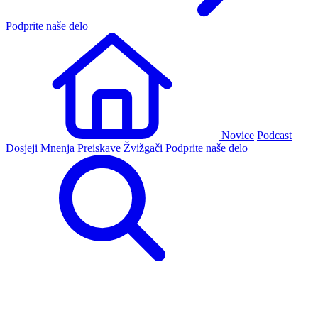
Podprite naše delo
Novice
Podcast
Dosjeji
Mnenja
Preiskave
Žvižgači
Podprite naše delo