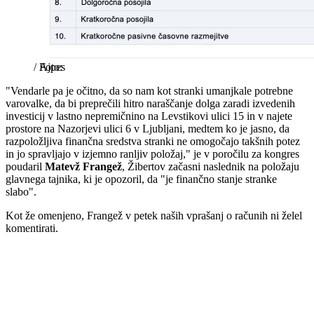
/
Ajpes
"Vendarle pa je očitno, da so nam kot stranki umanjkale potrebne
varovalke, da bi preprečili hitro naraščanje dolga zaradi izvedenih
investicij v lastno nepremičnino na Levstikovi ulici 15 in v najete
prostore na Nazorjevi ulici 6 v Ljubljani, medtem ko je jasno, da
razpoložljiva finančna sredstva stranki ne omogočajo takšnih potez
in jo spravljajo v izjemno ranljiv položaj," je v poročilu za kongres
poudaril
Matevž Frangež
, Žibertov začasni naslednik na položaju
glavnega tajnika, ki je opozoril, da "je finančno stanje stranke
slabo".
Kot že omenjeno, Frangež v petek naših vprašanj o računih ni želel
komentirati.