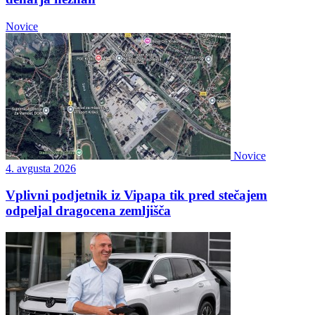
Novice
Novice
4. avgusta 2026
Vplivni podjetnik iz Vipapa tik pred stečajem
odpeljal dragocena zemljišča