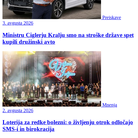
Preiskave
3. avgusta 2026
Ministru Ciglerju Kralju smo na stroške države spet
kupili družinski avto
Mnenja
2. avgusta 2026
Loterija za redke bolezni: o življenju otrok odločajo
SMS-i in birokracija