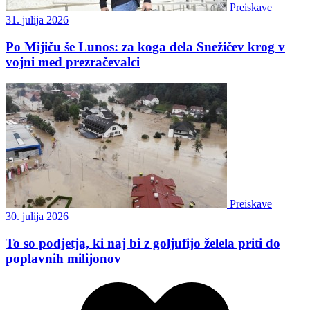
Preiskave
31. julija 2026
Po Mijiču še Lunos: za koga dela Snežičev krog v
vojni med prezračevalci
Preiskave
30. julija 2026
To so podjetja, ki naj bi z goljufijo želela priti do
poplavnih milijonov