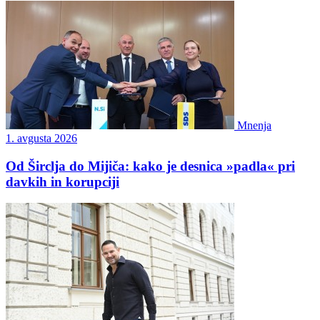
Mnenja
1. avgusta 2026
Od Širclja do Mijiča: kako je desnica »padla« pri
davkih in korupciji