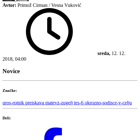
Avtor:
Primož Cirman / Vesna Vuković
sreda,
12. 12.
2018, 04:00
Novice
Značke:
uros-rotnik
preiskava
matevz-zugelj
tes-6
okrozno-sodisce-v-celju
Deli: