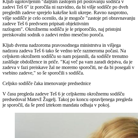
Kljub ugotovljenim "daljšim zastojem pri poslovanju sodišča v
zadevi Teš 6" iz poročila ni razvidno, da bi višje sodišče po dveh
pregledih zadeve sprejelo kakršne koli ukrepe. Ravno nasprotno,
višje sodišče je celo ocenilo, da je mogoče "zastoje pri obravnavanju
zadeve Teš 6 predvsem pripisati objektivnim
razlogom". Okrožnemu sodišču je le priporočilo, naj pristojni
preiskovalni sodnik o zadevi redno mesečno poroča.
Kljub dvema nadzoroma pravosodnega ministrstva in višjega
nadzora zadeva Teš 6 tako še vedno teče razmeroma počasi. Na
celjskem okrožnem sodišču so nam pojasnili, da sodišče trenutno
zaslišuje obdolžence in priče. "Kaj več pa vam zaradi dejstva, da je
zadeva v fazi preiskave žal ne moremo sporočiti, ne da bi posegali v
vsebino zadeve," so še sporočili s sodišča.
Celjsko sodišče čaka imenovanje predsednice
V času pregleda zadeve Teš 6 je celjskemu okrožnemu sodišču
predsedoval Matevž Žugelj. Takoj po koncu opravljenega pregleda
je sporočil, da še pred iztekom mandata odhaja v pokoj.