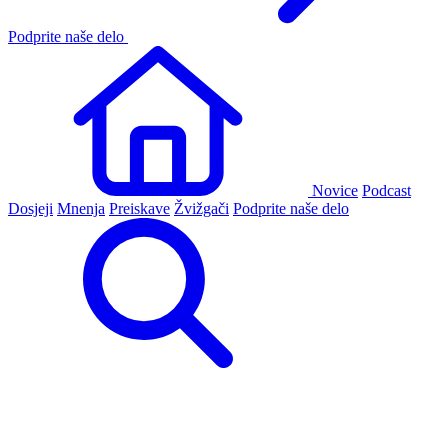
Podprite naše delo
Novice
Podcast
Dosjeji
Mnenja
Preiskave
Žvižgači
Podprite naše delo