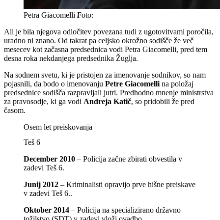
Petra Giacomelli
/
Ali je bila njegova odločitev povezana tudi z ugotovitvami poročila,
uradno ni znano. Od takrat pa celjsko okrožno sodišče že več
mesecev kot začasna predsednica vodi Petra Giacomelli, pred tem
desna roka nekdanjega predsednika Žuglja.
Na sodnem svetu, ki je pristojen za imenovanje sodnikov, so nam
pojasnili, da bodo o imenovanju
Petre Giacomelli
na položaj
predsednice sodišča razpravljali jutri. Predhodno mnenje ministrstva
za pravosodje, ki ga vodi
Andreja Katič
, so pridobili že pred
časom.
Osem let preiskovanja
Teš 6
December 2010
– Policija začne zbirati obvestila v
zadevi Teš 6.
Junij 2012
– Kriminalisti opravijo prve hišne preiskave
v zadevi Teš 6..
Oktober 2014
– Policija na specializirano državno
tožilstvo (SDT) v zadevi vloži ovadbo.