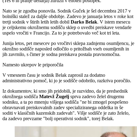
(Teš 6 in pranje denarja) združil v enoten postopek.
Nato se je zgodba ponovila. Sodnik Guček je šel decembra 2017 v
bolniški stalež za daljše obdobje. Zadevo je januarja letos v roke kot
tretji sodnik v štirih letih letih dobil
Darko Belak
. V istem mesecu
je celjskemu okrožnemu sodišču sklep o uvedbi preiskave vendarle
uspelo vročiti v Francijo. Za to je potrebovalo več kot tri leta.
Junija letos, pet mesecev po vročitvi sklepa zadnjemu osumljencu, je
okrožno sodišče naposled odločilo o pritožbah vseh osumljenih in
jih zavrnilo, s čimer je sodna preiskava postala pravnomočna.
Namesto ukrepov le priporočila
V vmesnem času je sodnik Belak zaprosil za dodatno
administrativno pomoč, ki jo je sodišče odobrilo, razkriva poročilo.
Iz dokumentov, ki smo jih pridobili, je razvidno, da je predsednik
okrožnega sodišča
Matevž Žugelj
sprva zadevo želel drugemu
sodniku, a ta po mnenju višjega sodišča "ne bi zmogel pospešeno
obravnavati preiskovalnih zadev specializiranega oddelka in še
soditi v klasičnih kazenskih zadevah". Višje sodišče je zato želelo,
da zadevo prevzame "bolj operativni sodnik", torej Belak.