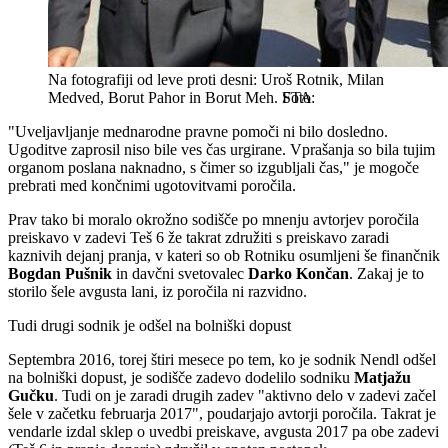
Na fotografiji od leve proti desni: Uroš Rotnik, Milan
Medved, Borut Pahor in Borut Meh.
STA
"Uveljavljanje mednarodne pravne pomoči ni bilo dosledno.
Ugoditve zaprosil niso bile ves čas urgirane. Vprašanja so bila tujim
organom poslana naknadno, s čimer so izgubljali čas," je mogoče
prebrati med končnimi ugotovitvami poročila.
Prav tako bi moralo okrožno sodišče po mnenju avtorjev poročila
preiskavo v zadevi Teš 6 že takrat združiti s preiskavo zaradi
kaznivih dejanj pranja, v kateri so ob Rotniku osumljeni še finančnik
Bogdan Pušnik
in davčni svetovalec
Darko Končan
. Zakaj je to
storilo šele avgusta lani, iz poročila ni razvidno.
Tudi drugi sodnik je odšel na bolniški dopust
Septembra 2016, torej štiri mesece po tem, ko je sodnik Nendl odšel
na bolniški dopust, je sodišče zadevo dodelilo sodniku
Matjažu
Gučku
. Tudi on je zaradi drugih zadev "aktivno delo v zadevi začel
šele v začetku februarja 2017", poudarjajo avtorji poročila. Takrat je
vendarle izdal sklep o uvedbi preiskave, avgusta 2017 pa obe zadevi