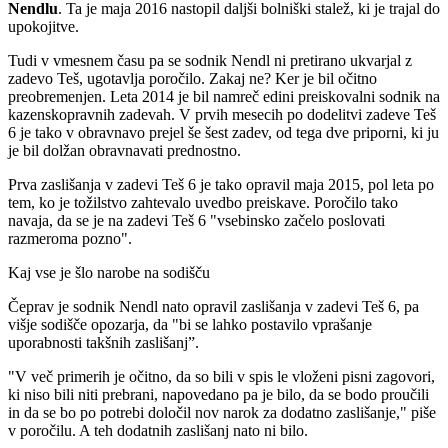
Nendlu
. Ta je maja 2016 nastopil daljši bolniški stalež, ki je trajal do
upokojitve.
Tudi v vmesnem času pa se sodnik Nendl ni pretirano ukvarjal z
zadevo Teš, ugotavlja poročilo. Zakaj ne? Ker je bil očitno
preobremenjen. Leta 2014 je bil namreč edini preiskovalni sodnik na
kazenskopravnih zadevah. V prvih mesecih po dodelitvi zadeve Teš
6 je tako v obravnavo prejel še šest zadev, od tega dve priporni, ki ju
je bil dolžan obravnavati prednostno.
Prva zaslišanja v zadevi Teš 6 je tako opravil maja 2015, pol leta po
tem, ko je tožilstvo zahtevalo uvedbo preiskave. Poročilo tako
navaja, da se je na zadevi Teš 6 "vsebinsko začelo poslovati
razmeroma pozno".
Kaj vse je šlo narobe na sodišču
Čeprav je sodnik Nendl nato opravil zaslišanja v zadevi Teš 6, pa
višje sodišče opozarja, da "bi se lahko postavilo vprašanje
uporabnosti takšnih zaslišanj”.
"V več primerih je očitno, da so bili v spis le vloženi pisni zagovori,
ki niso bili niti prebrani, napovedano pa je bilo, da se bodo proučili
in da se bo po potrebi določil nov narok za dodatno zaslišanje," piše
v poročilu. A teh dodatnih zaslišanj nato ni bilo.