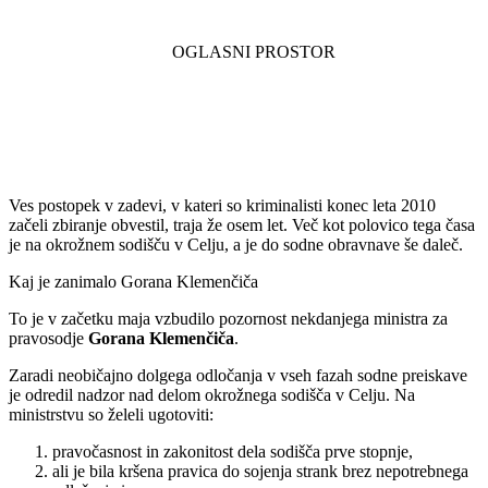
Ves postopek v zadevi, v kateri so kriminalisti konec leta 2010
začeli zbiranje obvestil, traja že osem let. Več kot polovico tega časa
je na okrožnem sodišču v Celju, a je do sodne obravnave še daleč.
Kaj je zanimalo Gorana Klemenčiča
To je v začetku maja vzbudilo pozornost nekdanjega ministra za
pravosodje
Gorana Klemenčiča
.
Zaradi neobičajno dolgega odločanja v vseh fazah sodne preiskave
je odredil nadzor nad delom okrožnega sodišča v Celju. Na
ministrstvu so želeli ugotoviti:
pravočasnost in zakonitost dela sodišča prve stopnje,
ali je bila kršena pravica do sojenja strank brez nepotrebnega