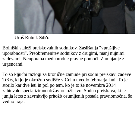
Uroš Rotnik
STA
Bolniški staleži preiskovalnih sodnikov. Zaslišanja "vprašljive
uporabnosti". Preobremenitev sodnikov z drugimi, manj nujnimi
zadevami. Neuporaba mednarodne pravne pomoči. Zamujanje z
urgencami.
To so ključni razlogi za kronične zamude pri sodni preiskavi zadeve
Teš 6, ki jo je okrožno sodišče v Celju uvedlo februarja lani. To je
storilo kar dve leti in pol po tem, ko je to že novembra 2014
zahtevalo specializirano državno tožilstvo. Sodna preiskava, ki je
junija letos z zavrnitvijo pritožb osumljenih postala pravnomočna, še
vedno traja.