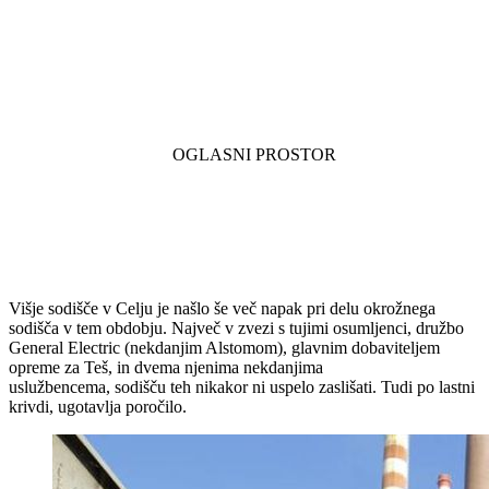
Višje sodišče v Celju je našlo še več napak pri delu okrožnega
sodišča v tem obdobju. Največ v zvezi s tujimi osumljenci, družbo
General Electric (nekdanjim Alstomom), glavnim dobaviteljem
opreme za Teš, in dvema njenima nekdanjima
uslužbencema, sodišču teh nikakor ni uspelo zaslišati. Tudi po lastni
krivdi, ugotavlja poročilo.