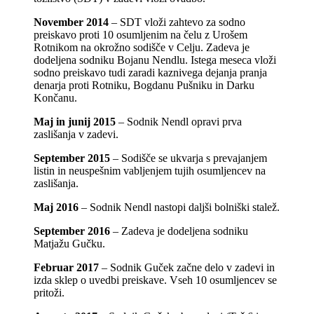
November 2014
– SDT vloži zahtevo za sodno
preiskavo proti 10 osumljenim na čelu z Urošem
Rotnikom na okrožno sodišče v Celju. Zadeva je
dodeljena sodniku Bojanu Nendlu. Istega meseca vloži
sodno preiskavo tudi zaradi kaznivega dejanja pranja
denarja proti Rotniku, Bogdanu Pušniku in Darku
Končanu.
Maj in junij 2015
– Sodnik Nendl opravi prva
zaslišanja v zadevi.
September 2015
– Sodišče se ukvarja s prevajanjem
listin in neuspešnim vabljenjem tujih osumljencev na
zaslišanja.
Maj 2016
– Sodnik Nendl nastopi daljši bolniški stalež.
September 2016
– Zadeva je dodeljena sodniku
Matjažu Gučku.
Februar 2017
– Sodnik Guček začne delo v zadevi in
izda sklep o uvedbi preiskave. Vseh 10 osumljencev se
pritoži.