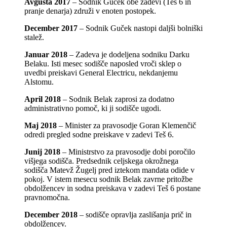
Avgusta 2017
– Sodnik Guček obe zadevi (Teš 6 in
pranje denarja) združi v enoten postopek.
December 2017
– Sodnik Guček nastopi daljši bolniški
stalež.
Januar 2018
– Zadeva je dodeljena sodniku Darku
Belaku. Isti mesec sodišče naposled vroči sklep o
uvedbi preiskavi General Electricu, nekdanjemu
Alstomu.
April 2018
– Sodnik Belak zaprosi za dodatno
administrativno pomoč, ki ji sodišče ugodi.
Maj 2018
– Minister za pravosodje Goran Klemenčič
odredi pregled sodne preiskave v zadevi Teš 6.
Junij 2018
– Ministrstvo za pravosodje dobi poročilo
višjega sodišča. Predsednik celjskega okrožnega
sodišča Matevž Žugelj pred iztekom mandata odide v
pokoj. V istem mesecu sodnik Belak zavrne pritožbe
obdolžencev in sodna preiskava v zadevi Teš 6 postane
pravnomočna.
December 2018
– sodišče opravlja zaslišanja prič in
obdolžencev.