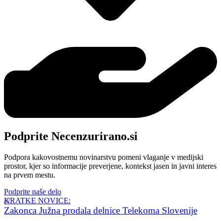
Podprite Necenzurirano.si
Podpora kakovostnemu novinarstvu pomeni vlaganje v medijski
prostor, kjer so informacije preverjene, kontekst jasen in javni interes
na prvem mestu.
Podprite naše delo
KRATKE NOVICE:
Zakonca Južna prodala delnice Telekoma Slovenije