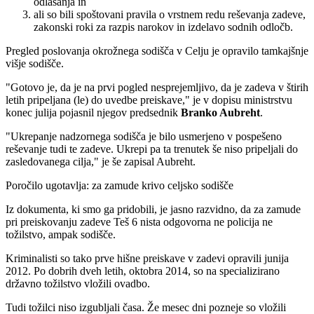
odlašanja in
ali so bili spoštovani pravila o vrstnem redu reševanja zadeve,
zakonski roki za razpis narokov in izdelavo sodnih odločb.
Pregled poslovanja okrožnega sodišča v Celju je opravilo tamkajšnje
višje sodišče.
"Gotovo je, da je na prvi pogled nesprejemljivo, da je zadeva v štirih
letih pripeljana (le) do uvedbe preiskave," je v dopisu ministrstvu
konec julija pojasnil njegov predsednik
Branko Aubreht
.
"Ukrepanje nadzornega sodišča je bilo usmerjeno v pospešeno
reševanje tudi te zadeve. Ukrepi pa ta trenutek še niso pripeljali do
zasledovanega cilja," je še zapisal Aubreht.
Poročilo ugotavlja: za zamude krivo celjsko sodišče
Iz dokumenta, ki smo ga pridobili, je jasno razvidno, da za zamude
pri preiskovanju zadeve Teš 6 nista odgovorna ne policija ne
tožilstvo, ampak sodišče.
Kriminalisti so tako prve hišne preiskave v zadevi opravili junija
2012. Po dobrih dveh letih, oktobra 2014, so na specializirano
državno tožilstvo vložili ovadbo.
Tudi tožilci niso izgubljali časa. Že mesec dni pozneje so vložili