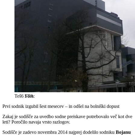
Teš6
STA
Prvi sodnik izgubil šest mesecev – in odšel na bolniški dopust
Zakaj je sodišče za uvedbo sodne preiskave potrebovalo več kot dve
leti? Poročilo navaja vrsto razlogov.
Sodišče je zadevo novembra 2014 najprej dodelilo sodniku
Bojanu