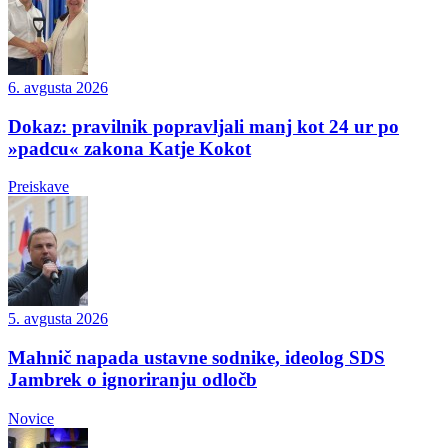
6. avgusta 2026
Dokaz: pravilnik popravljali manj kot 24 ur po
»padcu« zakona Katje Kokot
Preiskave
5. avgusta 2026
Mahnič napada ustavne sodnike, ideolog SDS
Jambrek o ignoriranju odločb
Novice