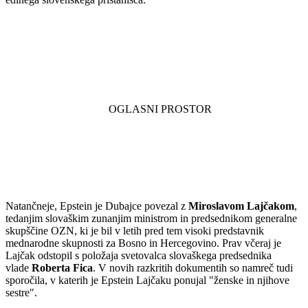
Natančneje, Epstein je Dubajce povezal z
Miroslavom Lajčakom
,
tedanjim slovaškim zunanjim ministrom in predsednikom generalne
skupščine OZN, ki je bil v letih pred tem visoki predstavnik
mednarodne skupnosti za Bosno in Hercegovino. Prav včeraj je
Lajčak odstopil s položaja svetovalca slovaškega predsednika
vlade
Roberta Fica
. V novih razkritih dokumentih so namreč tudi
sporočila, v katerih je Epstein Lajčaku ponujal "ženske in njihove
sestre".