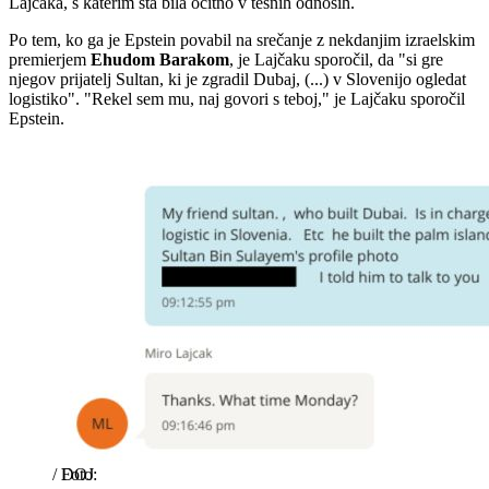
Lajčaka, s katerim sta bila očitno v tesnih odnosih.
Po tem, ko ga je Epstein povabil na srečanje z nekdanjim izraelskim
premierjem
Ehudom Barakom
, je Lajčaku sporočil, da "si gre
njegov prijatelj Sultan, ki je zgradil Dubaj, (...) v Slovenijo ogledat
logistiko". "Rekel sem mu, naj govori s teboj," je Lajčaku sporočil
Epstein.
/
DOJ