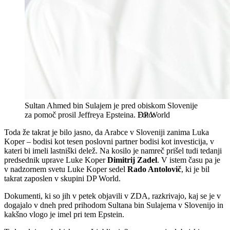
Sultan Ahmed bin Sulajem je pred obiskom Slovenije
za pomoč prosil Jeffreya Epsteina.
DP World
Toda že takrat je bilo jasno, da Arabce v Sloveniji zanima Luka
Koper – bodisi kot tesen poslovni partner bodisi kot investicija, v
kateri bi imeli lastniški delež. Na kosilo je namreč prišel tudi tedanji
predsednik uprave Luke Koper
Dimitrij Zadel
. V istem času pa je
v nadzornem svetu Luke Koper sedel
Rado Antolovič
, ki je bil
takrat zaposlen v skupini DP World.
Dokumenti, ki so jih v petek objavili v ZDA, razkrivajo, kaj se je v
dogajalo v dneh pred prihodom Sultana bin Sulajema v Slovenijo in
kakšno vlogo je imel pri tem Epstein.