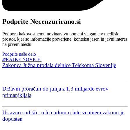
Podprite Necenzurirano.si
Podpora kakovostnemu novinarstvu pomeni vlaganje v medijski
prostor, kjer so informacije preverjene, kontekst jasen in javni interes
na prvem mestu.
Podprite naše delo
KRATKE NOVICE:
Zakonca Južna prodala delnice Telekoma Slovenije
Državni proračun do julija z 1,3 milijarde evrov
primanjkljaja
Ustavno sodišče: referendum o interventnem zakonu je
dopusten