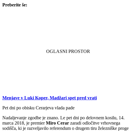
Preberite še:
Menjave v Luki Koper, Madžari spet pred vrati
Pet dni po obisku Cerarjeva vlada pade
Nadaljevanje zgodbe je znano. Le pet dni po delovnem kosilu, 14.
marca 2018, je premier
Miro Cerar
zaradi odločitve vrhovnega
sodišča, ki je razveljavilo referendum o drugem tiru železniške proge