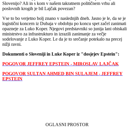
Slovenijo? Ali in s kom v našem takratnem političnem vrhu ali
poslovnih krogih je bil Lajčak povezan?
Vse to bo verjetno bolj znano v naslednjih dneh. Jasno je le, da se je
logistični koncern iz Dubaja v obdobju po koncu spet začel zanimati
opazneje za Luko Koper. Njegovi predstavniki so junija lani obiskali
ministrstvo za infrastrukturo in izrazili zanimanje za večje
sodelovanje z Luko Koper. Le da je to srečanje potekalo na precej
nižji ravni.
Dokumenti o Sloveniji in Luke Koper iz "dosjejev Epstein":
POGOVOR JEFFREY EPSTEIN - MIROSLAV LAJČAK
POGOVOR SULTAN AHMED BIN SULAJEM - JEFFREY
EPSTEIN