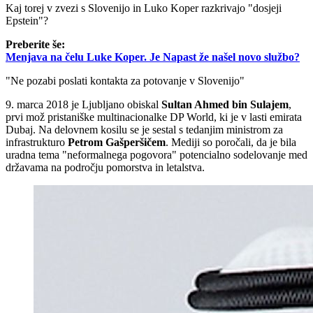
Kaj torej v zvezi s Slovenijo in Luko Koper razkrivajo "dosjeji
Epstein"?
Preberite še:
Menjava na čelu Luke Koper. Je Napast že našel novo službo?
"Ne pozabi poslati kontakta za potovanje v Slovenijo"
9. marca 2018 je Ljubljano obiskal
Sultan Ahmed bin Sulajem
,
prvi mož pristaniške multinacionalke DP World, ki je v lasti emirata
Dubaj. Na delovnem kosilu se je sestal s tedanjim ministrom za
infrastrukturo
Petrom Gašperšičem
. Mediji so poročali, da je bila
uradna tema "neformalnega pogovora" potencialno sodelovanje med
državama na področju pomorstva in letalstva.