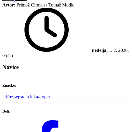
Avtor:
Primož Cirman / Tomaž Modic
nedelja,
1. 2. 2026,
05:55
Novice
Značke:
jeffrey-epstein
luka-koper
Deli: