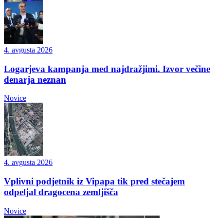
4. avgusta 2026
Logarjeva kampanja med najdražjimi. Izvor večine
denarja neznan
Novice
4. avgusta 2026
Vplivni podjetnik iz Vipapa tik pred stečajem
odpeljal dragocena zemljišča
Novice