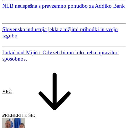
NLB neuspešna s prevzemno ponudbo za Addiko Bank
Slovenska industrija jekla z nižjimi prihodki in večjo
izgubo
Lukić nad Mijiča: Odvzeti bi mu bilo treba opravilno
sposobnost
VEČ
PREBERITE ŠE: