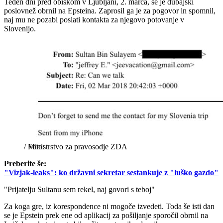
Teden dni pred obiskom v Ljubljani, 2. marca, se je dubajski
poslovnež obrnil na Epsteina. Zaprosil ga je za pogovor in spomnil,
naj mu ne pozabi poslati kontakta za njegovo potovanje v
Slovenijo.
/
Ministrstvo za pravosodje ZDA
Preberite še:
"Vizjak-leaks": ko državni sekretar sestankuje z "luško gazdo"
"Prijatelju Sultanu sem rekel, naj govori s teboj"
Za koga gre, iz korespondence ni mogoče izvedeti. Toda še isti dan
se je Epstein prek ene od aplikacij za pošiljanje sporočil obrnil na