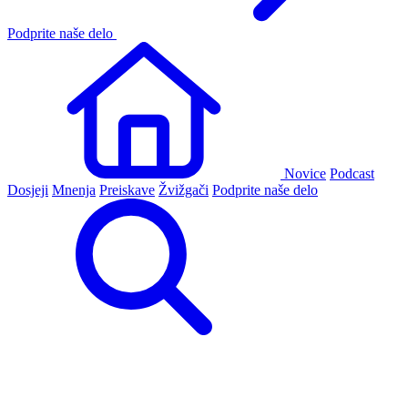
Podprite naše delo
Novice
Podcast
Dosjeji
Mnenja
Preiskave
Žvižgači
Podprite naše delo