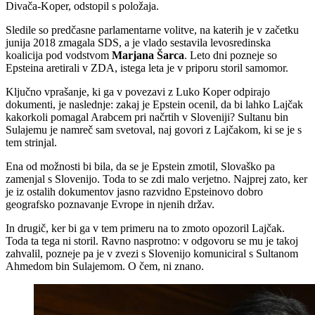
Divača-Koper, odstopil s položaja.
Sledile so predčasne parlamentarne volitve, na katerih je v začetku
junija 2018 zmagala SDS, a je vlado sestavila levosredinska
koalicija pod vodstvom
Marjana Šarca
. Leto dni pozneje so
Epsteina aretirali v ZDA, istega leta je v priporu storil samomor.
Ključno vprašanje, ki ga v povezavi z Luko Koper odpirajo
dokumenti, je naslednje: zakaj je Epstein ocenil, da bi lahko Lajčak
kakorkoli pomagal Arabcem pri načrtih v Sloveniji? Sultanu bin
Sulajemu je namreč sam svetoval, naj govori z Lajčakom, ki se je s
tem strinjal.
Ena od možnosti bi bila, da se je Epstein zmotil, Slovaško pa
zamenjal s Slovenijo. Toda to se zdi malo verjetno. Najprej zato, ker
je iz ostalih dokumentov jasno razvidno Epsteinovo dobro
geografsko poznavanje Evrope in njenih držav.
In drugič, ker bi ga v tem primeru na to zmoto opozoril Lajčak.
Toda ta tega ni storil. Ravno nasprotno: v odgovoru se mu je takoj
zahvalil, pozneje pa je v zvezi s Slovenijo komuniciral s Sultanom
Ahmedom bin Sulajemom. O čem, ni znano.