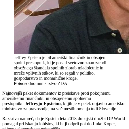
Jeffrey Epstein je bil ameriški finančnik in obsojeni
spolni prestopnik, ki je postal svetovno znan zaradi
obsežnega škandala spolnih zlorab mladoletnic in
mreže vplivnih stikov, ki so segali v politiko,
gospodarstvo in monarhične kroge.
Pravosodno ministrstvo ZDA
Najnovejši paket dokumentov iz preiskave proti pokojnemu
ameriškemu finančniku in obsojenemu spolnemu
prestopniku
Jeffreyju Epsteinu
, ki jih je v petek objavilo ameriško
ministrstvo za pravosodje, na več mestih omenja tudi Slovenijo.
Razkriva namreč, da je Epstein leta 2018 dubajski družbi DP World
pomagal pri iskanju lobistov, ki bi ji odprli pot do Luke Koper,
edinega slovenskega pristanišča.