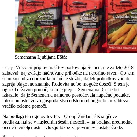
Semenarna Ljubljana
STA
- da je Vrisk pri pripravi načrtov poslovanja Semenarne za leto 2018
zahteval, naj zvišajo načrtovane prihodke na nerealno raven. Ob tem
se ni zmenil za opozorila finančne službe, da teh prihodkov zaradi
zaprtja blagovne znamke Rodovita ne bo mogoče doseči. S tem je
ogrozil državno pomoč, ki jo je prejela Semenarna. Če se bo
izkazalo, da je Semenarna namerno posredovala napačne podatke,
lahko ministrstvo za gospodarstvo odstopi od pogodbe in zahteva
vračilo celotne pomoči.
Na podlagi teh ugotovitev Prva Group Žnidaršič Kranjčeve
predlaga, naj se v naslednjih šestih mesecih – na podlagi predhodne
ocene utemeljenosti – vložijo tožbe za povrnitev nastale škode.