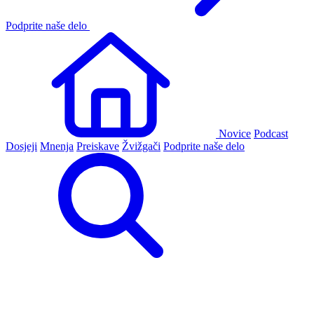
Podprite naše delo
Novice
Podcast
Dosjeji
Mnenja
Preiskave
Žvižgači
Podprite naše delo