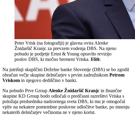
Peter Vrisk (na fotografiji) je glavna ovira Alenke
Žnidaršič Kranjc za prevzem vodenja DBS. Na njeno
pobudo je podjetje Ernst & Young opravilo revizijo
poslov DBS, ki močno bremeni Vriska.
STA
Na jutrišnji skupščini Deželne banke Slovenije (DBS) se bo zgodil
obračun večje skupine delničarjev s prvim zadružnikom
Petrom
Vriskom
in njegovo dediščino v banki.
Na pobudo Prve Group
Alenke Žnidaršič Kranjc
in finančne
skupine KD Group bodo odločali o predčasni razrešitvi Vriska s
položaja predsednika nadzornega sveta DBS, ki mu je omogočal
vpliv na nekatere pomembne poslovne odločitve banke, po mnenju
nekaterih delničarjev večinoma ne v njeno korist.