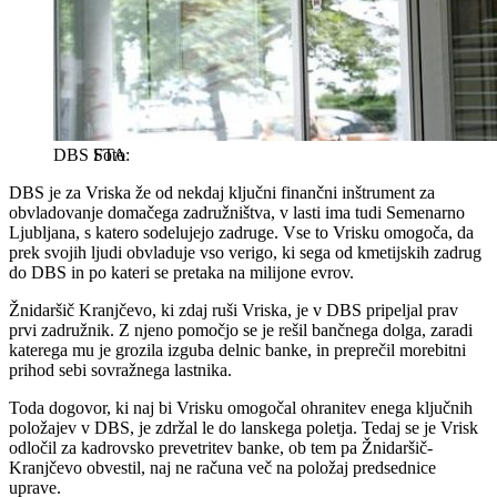
DBS
STA
DBS je za Vriska že od nekdaj ključni finančni inštrument za
obvladovanje domačega zadružništva, v lasti ima tudi Semenarno
Ljubljana, s katero sodelujejo zadruge. Vse to Vrisku omogoča, da
prek svojih ljudi obvladuje vso verigo, ki sega od kmetijskih zadrug
do DBS in po kateri se pretaka na milijone evrov.
Žnidaršič Kranjčevo, ki zdaj ruši Vriska, je v DBS pripeljal prav
prvi zadružnik. Z njeno pomočjo se je rešil bančnega dolga, zaradi
katerega mu je grozila izguba delnic banke, in preprečil morebitni
prihod sebi sovražnega lastnika.
Toda dogovor, ki naj bi Vrisku omogočal ohranitev enega ključnih
položajev v DBS, je zdržal le do lanskega poletja. Tedaj se je Vrisk
odločil za kadrovsko prevetritev banke, ob tem pa Žnidaršič-
Kranjčevo obvestil, naj ne računa več na položaj predsednice
uprave.