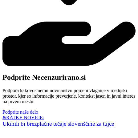
Podprite Necenzurirano.si
Podpora kakovostnemu novinarstvu pomeni vlaganje v medijski
prostor, kjer so informacije preverjene, kontekst jasen in javni interes
na prvem mestu.
Podprite naše delo
KRATKE NOVICE:
Ukinili bi brezplačne tečaje slovenščine za tujce