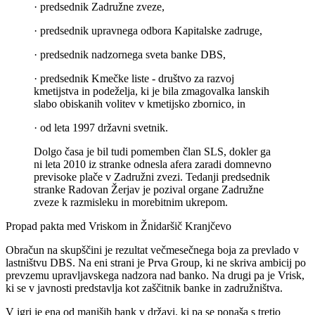
· predsednik Zadružne zveze,
· predsednik upravnega odbora Kapitalske zadruge,
· predsednik nadzornega sveta banke DBS,
· predsednik Kmečke liste - društvo za razvoj
kmetijstva in podeželja, ki je bila zmagovalka lanskih
slabo obiskanih volitev v kmetijsko zbornico, in
· od leta 1997 državni svetnik.
Dolgo časa je bil tudi pomemben član SLS, dokler ga
ni leta 2010 iz stranke odnesla afera zaradi domnevno
previsoke plače v Zadružni zvezi. Tedanji predsednik
stranke Radovan Žerjav je pozival organe Zadružne
zveze k razmisleku in morebitnim ukrepom.
Propad pakta med Vriskom in Žnidaršič Kranjčevo
Obračun na skupščini je rezultat večmesečnega boja za prevlado v
lastništvu DBS. Na eni strani je Prva Group, ki ne skriva ambicij po
prevzemu upravljavskega nadzora nad banko. Na drugi pa je Vrisk,
ki se v javnosti predstavlja kot zaščitnik banke in zadružništva.
V igri je ena od manjših bank v državi, ki pa se ponaša s tretjo