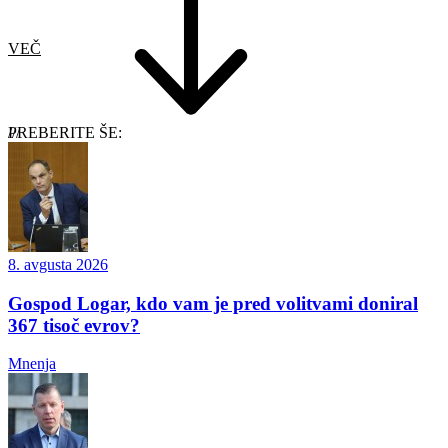
VEČ
PREBERITE ŠE:
8. avgusta 2026
Gospod Logar, kdo vam je pred volitvami doniral
367 tisoč evrov?
Mnenja