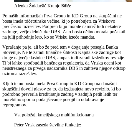
Alenka Žnidaršič Kranjc
STA
Po naših informacijah Prva Group in KD Group na skupščini ne
bosta imela tričetrtinske večine, ki jo potrebujeta za Vriskovo
predčasno razrešitev. Podpreti bi ju morale namreč tudi nekatere
zadruge, večje delničarke DBS. Zato bosta očitno morala počakati
na julij prihodnje leto, ko se Vrisku izteče mandat.
Vprašanje pa je, ali bo že pred tem v dogajanje posegla Banka
Slovenije. Ne le zaradi finančne šibkosti Kapitalske zadruge kot
druge največje lastnice DBS, ampak tudi zaradi izsledkov revizije.
Ti bi lahko spodbudili bančnega regulatorja, da Vriska oceni kot
neustreznega za prvega nadzornika DBS in zahteva njegov odstop
oziroma razrešitev.
Kljub temu bosta imela Prva Group in KD Group na današnji
skupščini dovolj glasov za to, da izglasujeta novo revizijo, ki bo
podrobno preverila kreditiranje zadrug v zadnjih petih letih ter
morebitno sporno podaljševanje posojil in odobravanje
reprogramov.
Vsi položaji kmetijskega multifunkcionarja
Peter Vrisk zaseda številne funkcije: