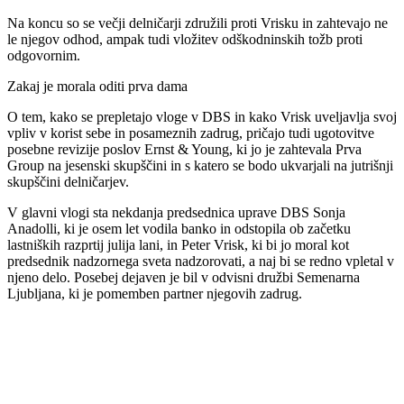
Na koncu so se večji delničarji združili proti Vrisku in zahtevajo ne
le njegov odhod, ampak tudi vložitev odškodninskih tožb proti
odgovornim.
Zakaj je morala oditi prva dama
O tem, kako se prepletajo vloge v DBS in kako Vrisk uveljavlja svoj
vpliv v korist sebe in posameznih zadrug, pričajo tudi ugotovitve
posebne revizije poslov Ernst & Young, ki jo je zahtevala Prva
Group na jesenski skupščini in s katero se bodo ukvarjali na jutrišnji
skupščini delničarjev.
V glavni vlogi sta nekdanja predsednica uprave DBS Sonja
Anadolli, ki je osem let vodila banko in odstopila ob začetku
lastniških razprtij julija lani, in Peter Vrisk, ki bi jo moral kot
predsednik nadzornega sveta nadzorovati, a naj bi se redno vpletal v
njeno delo. Posebej dejaven je bil v odvisni družbi Semenarna
Ljubljana, ki je pomemben partner njegovih zadrug.