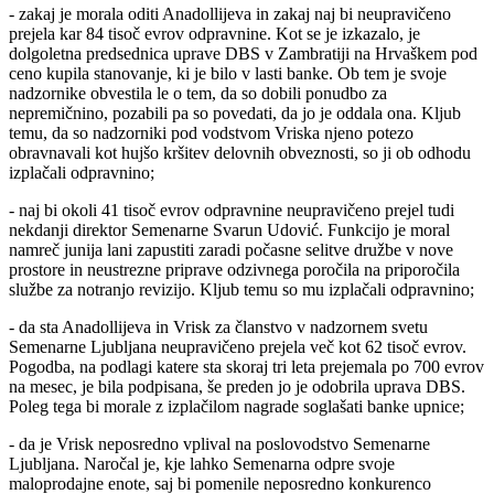
- zakaj je morala oditi Anadollijeva in zakaj naj bi neupravičeno
prejela kar 84 tisoč evrov odpravnine. Kot se je izkazalo, je
dolgoletna predsednica uprave DBS v Zambratiji na Hrvaškem pod
ceno kupila stanovanje, ki je bilo v lasti banke. Ob tem je svoje
nadzornike obvestila le o tem, da so dobili ponudbo za
nepremičnino, pozabili pa so povedati, da jo je oddala ona. Kljub
temu, da so nadzorniki pod vodstvom Vriska njeno potezo
obravnavali kot hujšo kršitev delovnih obveznosti, so ji ob odhodu
izplačali odpravnino;
- naj bi okoli 41 tisoč evrov odpravnine neupravičeno prejel tudi
nekdanji direktor Semenarne Svarun Udović. Funkcijo je moral
namreč junija lani zapustiti zaradi počasne selitve družbe v nove
prostore in neustrezne priprave odzivnega poročila na priporočila
službe za notranjo revizijo. Kljub temu so mu izplačali odpravnino;
- da sta Anadollijeva in Vrisk za članstvo v nadzornem svetu
Semenarne Ljubljana neupravičeno prejela več kot 62 tisoč evrov.
Pogodba, na podlagi katere sta skoraj tri leta prejemala po 700 evrov
na mesec, je bila podpisana, še preden jo je odobrila uprava DBS.
Poleg tega bi morale z izplačilom nagrade soglašati banke upnice;
- da je Vrisk neposredno vplival na poslovodstvo Semenarne
Ljubljana. Naročal je, kje lahko Semenarna odpre svoje
maloprodajne enote, saj bi pomenile neposredno konkurenco