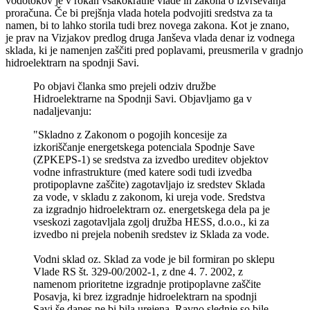
vodotokov je v rokah vsakokratne vlade in zakona o izvrševanja
proračuna. Če bi prejšnja vlada hotela podvojiti sredstva za ta
namen, bi to lahko storila tudi brez novega zakona. Kot je znano,
je prav na Vizjakov predlog druga Janševa vlada denar iz vodnega
sklada, ki je namenjen zaščiti pred poplavami, preusmerila v gradnjo
hidroelektrarn na spodnji Savi.
Po objavi članka smo prejeli odziv družbe
Hidroelektrarne na Spodnji Savi. Objavljamo ga v
nadaljevanju:
"Skladno z Zakonom o pogojih koncesije za
izkoriščanje energetskega potenciala Spodnje Save
(ZPKEPS-1) se sredstva za izvedbo ureditev objektov
vodne infrastrukture (med katere sodi tudi izvedba
protipoplavne zaščite) zagotavljajo iz sredstev Sklada
za vode, v skladu z zakonom, ki ureja vode. Sredstva
za izgradnjo hidroelektrarn oz. energetskega dela pa je
vseskozi zagotavljala zgolj družba HESS, d.o.o., ki za
izvedbo ni prejela nobenih sredstev iz Sklada za vode.
Vodni sklad oz. Sklad za vode je bil formiran po sklepu
Vlade RS št. 329-00/2002-1, z dne 4. 7. 2002, z
namenom prioritetne izgradnje protipoplavne zaščite
Posavja, ki brez izgradnje hidroelektrarn na spodnji
Savi še danes ne bi bila urejena. Ravno slednje so bile