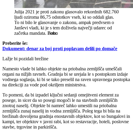
Julija 2021 je proti zakonu glasovalo rekordnih 682.760
ljudi oziroma 86,75 odstotkov vseh, ki so oddali glas.
To ni bilo le glasovanje o zakonu, ampak predvsem o
Janševi vladi, ki je s tem doživela največji udarec od
začetka mandata.
Bobo
Preberite še:
Dokument: denar za boj proti poplavam delili po domače
Lažje bi pozidali brežine
Namesto vlade bi lahko objekte na priobalna zemljišča umeščali
organi na nižjih ravneh. Gradnja bi se urejala le s postopkom izdaje
vodnega soglasja, ki bi se tako preselil na raven upravnega postopka
na direkciji za vode pod okriljem ministrstva.
To pomeni, da bi izpadel ključni sedanji omejitveni element za
posege, in sicer da so posegi mogoči le na stavbnih zemljiščih
znotraj naselij. Objekte bi namreč lahko umestili na priobalna
zemljišča zunaj naselij in vodna zemljišča. Poleg tega bi bila na
brežinah dovoljena gradnja enostavnih objektov, kot so bungalovi in
kampi, ter objektov v javni rabi, kot so restavracije, hoteli, poslovne
stavbe, trgovine in parkirišča.