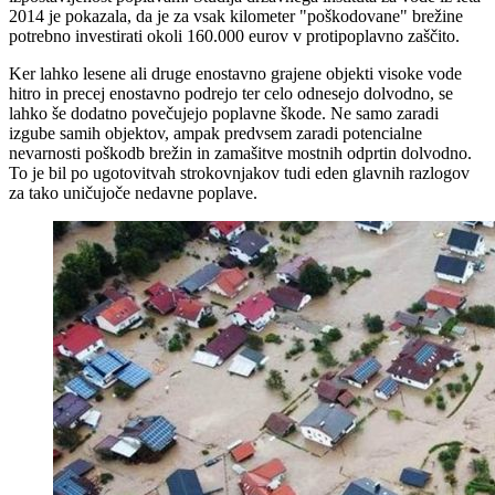
2014 je pokazala, da je za vsak kilometer "poškodovane" brežine
potrebno investirati okoli 160.000 eurov v protipoplavno zaščito.
Ker lahko lesene ali druge enostavno grajene objekti visoke vode
hitro in precej enostavno podrejo ter celo odnesejo dolvodno, se
lahko še dodatno povečujejo poplavne škode. Ne samo zaradi
izgube samih objektov, ampak predvsem zaradi potencialne
nevarnosti poškodb brežin in zamašitve mostnih odprtin dolvodno.
To je bil po ugotovitvah strokovnjakov tudi eden glavnih razlogov
za tako uničujoče nedavne poplave.