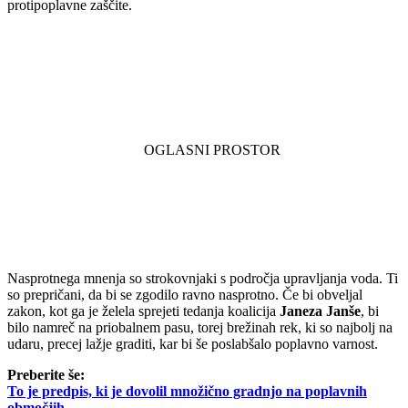
protipoplavne zaščite.
Nasprotnega mnenja so strokovnjaki s področja upravljanja voda. Ti
so prepričani, da bi se zgodilo ravno nasprotno. Če bi obveljal
zakon, kot ga je želela sprejeti tedanja koalicija
Janeza Janše
, bi
bilo namreč na priobalnem pasu, torej brežinah rek, ki so najbolj na
udaru, precej lažje graditi, kar bi še poslabšalo poplavno varnost.
Preberite še:
To je predpis, ki je dovolil množično gradnjo na poplavnih
območjih