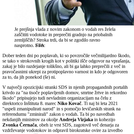
Je prejšnja vlada z novim zakonom o vodah res želela
zaščititi vodotoke in preprečiti gradnjo na priobalnih
zemljiščih? Stroka trdi, da bi se zgodilo ravno
nasprotno.
STA
Dober teden dni po poplavah, ki so povzročile večmilijardno škodo,
se tako v strokovnih krogih kot v politiki išče odgovor na vprašanja,
zakaj je bilo razdejanje tolikšno, ali bi ga lahko preprečili z več in
pravočasnimi ukrepi za protipoplavno varnost in kdo je odgovoren
za to, da jih ponekod (še) ni.
V največji opozicijski stranki SDS in njenih propagandnih portalih
krivdo za "na tisoče poplavljenih domov, smrtne žrtve in rekordno
škodo" pripisujejo tudi nevladnim organizacijam na čelu z
direktorico Inštituta 8. marec
Niko Kovač
. Ti naj bi leta 2021
"uspeli zmanipulirati narod" in s pomočjo levičarskih strank na
referendumu "zminirali" zakon o vodah. Ta bi po navedbah
nekdanjih ministrov za okolje
Andreja Vizjaka
in kohezijo
Zvonka Černača
, obeh iz vrst SDS, zagotovil več denarja za
vzdrževanje vodotokov in odpravil birokratske ovire za izvedbo