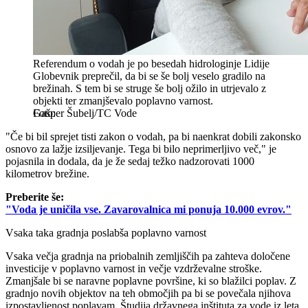
Referendum o vodah je po besedah hidrologinje Lidije
Globevnik preprečil, da bi se še bolj veselo gradilo na
brežinah. S tem bi se struge še bolj ožilo in utrjevalo z
objekti ter zmanjševalo poplavno varnost.
Gašper Šubelj/TC Vode
"Če bi bil sprejet tisti zakon o vodah, pa bi naenkrat dobili zakonsko
osnovo za lažje izsiljevanje. Tega bi bilo neprimerljivo več," je
pojasnila in dodala, da je že sedaj težko nadzorovati 1000
kilometrov brežine.
Preberite še:
"Voda je uničila vse. Zavarovalnica mi ponuja 10.000 evrov."
Vsaka taka gradnja poslabša poplavno varnost
Vsaka večja gradnja na priobalnih zemljiščih pa zahteva določene
investicije v poplavno varnost in večje vzdrževalne stroške.
Zmanjšale bi se naravne poplavne površine, ki so blažilci poplav. Z
gradnjo novih objektov na teh območjih pa bi se povečala njihova
izpostavljenost poplavam. Študija državnega inštituta za vode iz leta