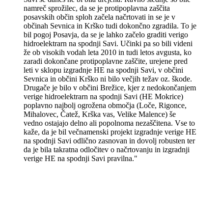
namreč sprožilec, da se je protipoplavna zaščita
posavskih občin sploh začela načrtovati in se je v
občinah Sevnica in Krško tudi dokončno zgradila. To je
bil pogoj Posavja, da se je lahko začelo graditi verigo
hidroelektrarn na spodnji Savi. Učinki pa so bili videni
že ob visokih vodah leta 2010 in tudi letos avgusta, ko
zaradi dokončane protipoplavne zaščite, urejene pred
leti v sklopu izgradnje HE na spodnji Savi, v občini
Sevnica in občini Krško ni bilo večjih težav oz. škode.
Drugače je bilo v občini Brežice, kjer z nedokončanjem
verige hidroelektrarn na spodnji Savi (HE Mokrice)
poplavno najbolj ogrožena območja (Loče, Rigonce,
Mihalovec, Čatež, Krška vas, Velike Malence) še
vedno ostajajo delno ali popolnoma nezaščitena. Vse to
kaže, da je bil večnamenski projekt izgradnje verige HE
na spodnji Savi odlično zasnovan in dovolj robusten ter
da je bila takratna odločitev o načrtovanju in izgradnji
verige HE na spodnji Savi pravilna."