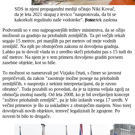
SDS in njeni propagandni mediji očitajo Niki Kovač,
da je leta 2021 skupaj z levico "nasprotovala, da bi se
kakorkoli reguliralo naše vodotoke".
posnetek zaslona
Podvomili so v eno najpogostejših trditev ministrstva, da se ožijo
možnosti za gradnjo na priobalnih zemljiščih. Ta pri večjih rekah
segajo 15 metrov, pri manjših pa pet metrov od meje vodnih
zemljišč. Na njih po obstoječem zakonu ni dovoljena gradnja.
Lahko pa to dovoli vlada in z uredbo skrči priobalni pas s 15 tudi do
nič metrov. Na njem je v tem primeru dovoljeno graditi povsem
zasebne objekte, kot so hiše.
To možnost so nameravali pri Vizjaku črtati, s čimer so javnost
prepričevali, da zakon "zaostruje možne posege na priobalnih
zemljiščih, v nasprotju z nekimi interpretacijami, da je ravno
obratno". Toda pozabili so povedati, da je ta izjema veljala zgolj za
območja znotraj naselij. Od leta 2008, ko je bil uveljavljen koncept
"zožitve priobalnih zemljišč", pa je bilo izdanih vsega 17 uredb. V
večini primerov je šlo za uskladitev z obstoječim stanjem. Niso torej
dovoljevali novih objektov, temveč legalizirali že zgrajene. Po
novem bi bilo to drugače.