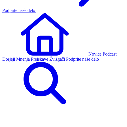
Podprite naše delo
Novice
Podcast
Dosjeji
Mnenja
Preiskave
Žvižgači
Podprite naše delo