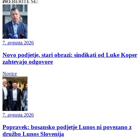
PREBERITE ŠE:
7. avgusta 2026
Novo podjetje, stari obrazi: sindikati od Luke Koper
zahtevajo odgovore
Novice
7. avgusta 2026
Popravek: bosansko podjetje Lunos ni povezano z
družbo Lunos Slovenija