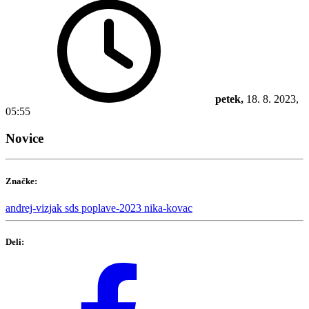
petek,
18. 8. 2023,
05:55
Novice
Značke:
andrej-vizjak
sds
poplave-2023
nika-kovac
Deli: