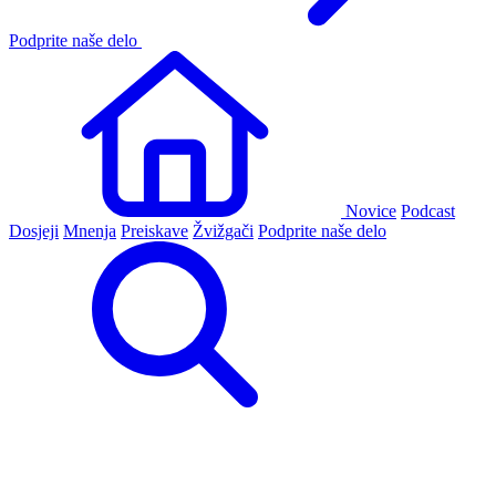
Podprite naše delo
Novice
Podcast
Dosjeji
Mnenja
Preiskave
Žvižgači
Podprite naše delo