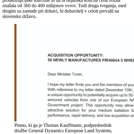
protikorupcijske klavzule in da bi dejanska končna cena vozila
znašala od 360 do 400 milijonov evrov. Tudi druga tveganja, med
drugim za zamude pri dobavi, bi dobavitelj v celoti prevalil na
slovensko državo.
Pismo, ki ga je Thomas Kauffmann, podpredsednik
družbe General Dynamics European Land Systems,