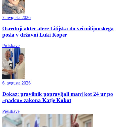
7. avgusta 2026
Osrednji akter afere Litijska do večmilijonskega
posla v državni Luki Koper
Preiskave
6. avgusta 2026
Dokaz: pravilnik popravljali manj kot 24 ur po
»padcu« zakona Katje Kokot
Preiskave