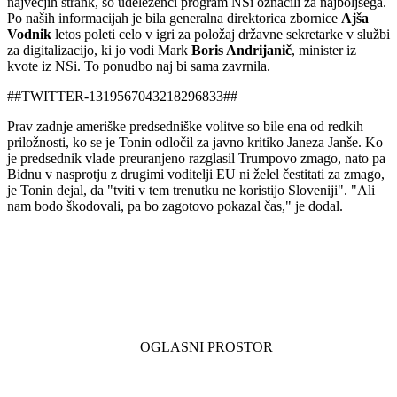
največjih strank, so udeleženci program NSi označili za najboljšega.
Po naših informacijah je bila generalna direktorica zbornice
Ajša
Vodnik
letos poleti celo v igri za položaj državne sekretarke v službi
za digitalizacijo, ki jo vodi Mark
Boris Andrijanič
, minister iz
kvote iz NSi. To ponudbo naj bi sama zavrnila.
##TWITTER-1319567043218296833##
Prav zadnje ameriške predsedniške volitve so bile ena od redkih
priložnosti, ko se je Tonin odločil za javno kritiko Janeza Janše. Ko
je predsednik vlade preuranjeno razglasil Trumpovo zmago, nato pa
Bidnu v nasprotju z drugimi voditelji EU ni želel čestitati za zmago,
je Tonin dejal, da "tviti v tem trenutku ne koristijo Sloveniji". "Ali
nam bodo škodovali, pa bo zagotovo pokazal čas," je dodal.