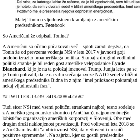
Matej Tonin o vljudnostnem kramljanju z ameriškim
predsednikom.
Facebook
So Američani že odpisali Tonina?
A Američani so očitno pričakovali več – sploh zaradi dejstva, da
Tonin že od prevzema vodenja NSi v letu 2017 v javnosti goji
podobo izrazito proameriškega politika. Skupaj z drugimi vodilnimi
politiki stranke je bil reden gost ameriške veleposlanice
Lynde
Blanchard
, ki jo je na ta položaj imenoval Trump. Junija letos pa se
je Tonin pohvalil, da je na vrhu srečanja zveze NATO sedel v bližini
ameriškega predsednika Bidna in z njim "imel priložnost pokramljati
nekaj vljudnostnih fraz".
##TWITTER-1323913419200864256##
Tudi sicer NSi med vsemi politični strankami najbolj tesno sodeluje
z Ameriško gospodarsko zbornico (AmCham), najpomembnejšo
lobistično organizacijo ameriških korporacij v Sloveniji. Obe med
drugim druži naklonjenost privatizaciji. Pred volitvami leta 2018 so
v AmCham hvalili "ambicioznost NSi, da v Sloveniji uresniči
pozitivne spremembe". Na zajtrku, kjer so gostili predsednike