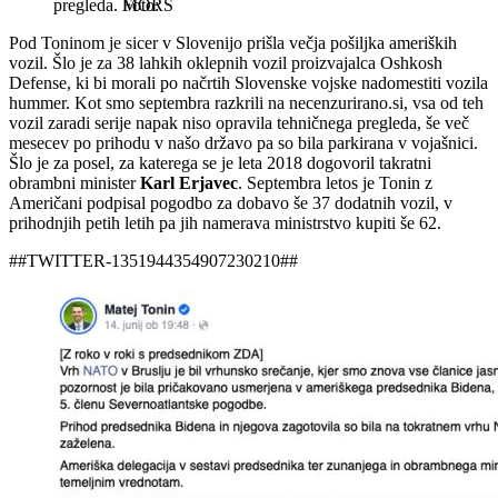
pregleda.
MORS
Pod Toninom je sicer v Slovenijo prišla večja pošiljka ameriških
vozil. Šlo je za 38 lahkih oklepnih vozil proizvajalca Oshkosh
Defense, ki bi morali po načrtih Slovenske vojske nadomestiti vozila
hummer. Kot smo septembra razkrili na necenzurirano.si, vsa od teh
vozil zaradi serije napak niso opravila tehničnega pregleda, še več
mesecev po prihodu v našo državo pa so bila parkirana v vojašnici.
Šlo je za posel, za katerega se je leta 2018 dogovoril takratni
obrambni minister
Karl Erjavec
. Septembra letos je Tonin z
Američani podpisal pogodbo za dobavo še 37 dodatnih vozil, v
prihodnjih petih letih pa jih namerava ministrstvo kupiti še 62.
##TWITTER-1351944354907230210##