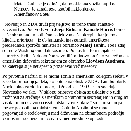
Matej Tonin se je odločil, da bo oklepna vozila kupil od
Nemcev. Je zaradi tega izgubil naklonjenost
Američanov?
STA
"Slovenijo in ZDA druži prijateljstvo in trdno trans-atlantsko
zavezništvo. Pod vodstvom
Joeja Bidna
in
Kamale Harris
bomo
naše obrambno in politično sodelovanje še okrepili, kar je moja
ključna prioriteta," je ob januarski inavguraciji ameriškega
predsednika sporočil minister za obrambo
Matej Tonin
. Toda zdaj
so mu v Washingtonu dali košarico. Po naših informacijah so
namreč v Beli hiši dokončno zavrnili Toninovo prošnjo za srečanje z
ameriškim državnim sekretarjem za obrambo
Lloydom Austinom
,
za katerega si je neuspešno prizadeval več mesecev.
Po prvotnih načrtih bi se moral Tonin z ameriškim kolegom srečati v
začetku prihodnjega leta, ko potuje na obisk v ZDA. Tam bo obiskal
Nacionalno gardo Kolorado, ki že od leta 1993 tesno sodeluje s
Slovensko vojsko. "V sklopu priprave obiska se usklajujejo tudi
možnosti za srečanje z ameriškim obrambnim sekretarjem in drugimi
visokimi predstavniki čezatlantskih zaveznikov," so nam še prejšnji
mesec pojasnili na ministrstvu. Tonin in Austin bi se morala
pogovarjati o sodelovanju med državama na obrambnem področju,
varnostnih razmerah in izzivih v mednarodni skupnosti.