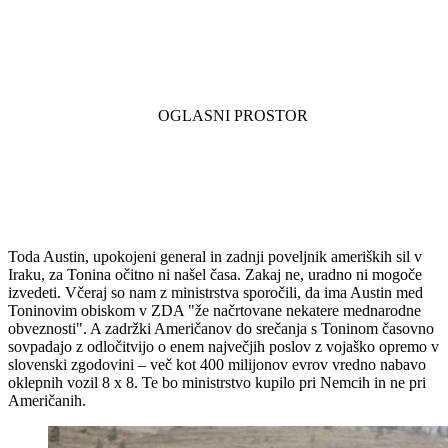
Toda Austin, upokojeni general in zadnji poveljnik ameriških sil v
Iraku, za Tonina očitno ni našel časa. Zakaj ne, uradno ni mogoče
izvedeti. Včeraj so nam z ministrstva sporočili, da ima Austin med
Toninovim obiskom v ZDA "že načrtovane nekatere mednarodne
obveznosti". A zadržki Američanov do srečanja s Toninom časovno
sovpadajo z odločitvijo o enem največjih poslov z vojaško opremo v
slovenski zgodovini – več kot 400 milijonov evrov vredno nabavo
oklepnih vozil 8 x 8. Te bo ministrstvo kupilo pri Nemcih in ne pri
Američanih.