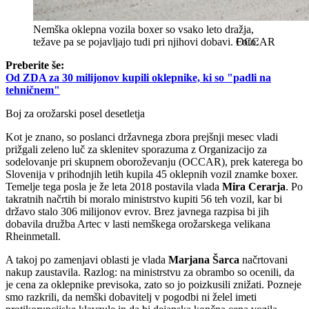
Nemška oklepna vozila boxer so vsako leto dražja,
težave pa se pojavljajo tudi pri njihovi dobavi.
OCCAR
Preberite še:
Od ZDA za 30 milijonov kupili oklepnike, ki so "padli na
tehničnem"
Boj za orožarski posel desetletja
Kot je znano, so poslanci državnega zbora prejšnji mesec vladi
prižgali zeleno luč za sklenitev sporazuma z Organizacijo za
sodelovanje pri skupnem oboroževanju (OCCAR), prek katerega bo
Slovenija v prihodnjih letih kupila 45 oklepnih vozil znamke boxer.
Temelje tega posla je že leta 2018 postavila vlada
Mira Cerarja
. Po
takratnih načrtih bi moralo ministrstvo kupiti 56 teh vozil, kar bi
državo stalo 306 milijonov evrov. Brez javnega razpisa bi jih
dobavila družba Artec v lasti nemškega orožarskega velikana
Rheinmetall.
A takoj po zamenjavi oblasti je vlada
Marjana Šarca
načrtovani
nakup zaustavila. Razlog: na ministrstvu za obrambo so ocenili, da
je cena za oklepnike previsoka, zato so jo poizkusili znižati. Pozneje
smo razkrili, da nemški dobavitelj v pogodbi ni želel imeti