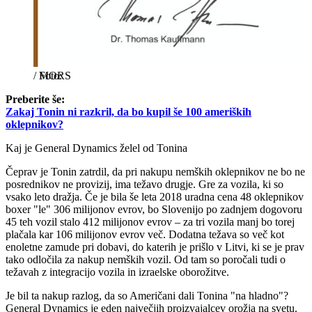
/
MORS
Preberite še:
Zakaj Tonin ni razkril, da bo kupil še 100 ameriških
oklepnikov?
Kaj je General Dynamics želel od Tonina
Čeprav je Tonin zatrdil, da pri nakupu nemških oklepnikov ne bo ne
posrednikov ne provizij, ima težavo drugje. Gre za vozila, ki so
vsako leto dražja. Če je bila še leta 2018 uradna cena 48 oklepnikov
boxer "le" 306 milijonov evrov, bo Slovenijo po zadnjem dogovoru
45 teh vozil stalo 412 milijonov evrov – za tri vozila manj bo torej
plačala kar 106 milijonov evrov več. Dodatna težava so več kot
enoletne zamude pri dobavi, do katerih je prišlo v Litvi, ki se je prav
tako odločila za nakup nemških vozil. Od tam so poročali tudi o
težavah z integracijo vozila in izraelske oborožitve.
Je bil ta nakup razlog, da so Američani dali Tonina "na hladno"?
General Dynamics je eden največjih proizvajalcev orožja na svetu.