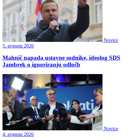
Novice
5. avgusta 2026
Mahnič napada ustavne sodnike, ideolog SDS
Jambrek o ignoriranju odločb
Novice
4. avgusta 2026