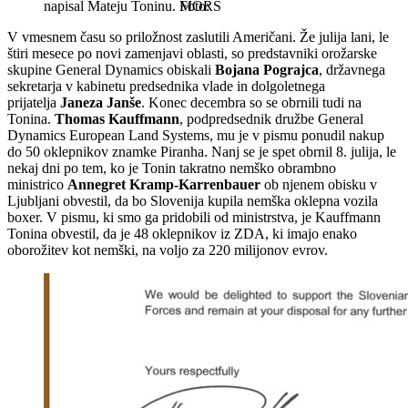
napisal Mateju Toninu.
MORS
V vmesnem času so priložnost zaslutili Američani. Že julija lani, le
štiri mesece po novi zamenjavi oblasti, so predstavniki orožarske
skupine General Dynamics obiskali
Bojana Pograjca
, državnega
sekretarja v kabinetu predsednika vlade in dolgoletnega
prijatelja
Janeza Janše
. Konec decembra so se obrnili tudi na
Tonina.
Thomas Kauffmann
, podpredsednik družbe General
Dynamics European Land Systems, mu je v pismu ponudil nakup
do 50 oklepnikov znamke Piranha. Nanj se je spet obrnil 8. julija, le
nekaj dni po tem, ko je Tonin takratno nemško obrambno
ministrico
Annegret Kramp-Karrenbauer
ob njenem obisku v
Ljubljani obvestil, da bo Slovenija kupila nemška oklepna vozila
boxer. V pismu, ki smo ga pridobili od ministrstva, je Kauffmann
Tonina obvestil, da je 48 oklepnikov iz ZDA, ki imajo enako
oborožitev kot nemški, na voljo za 220 milijonov evrov.