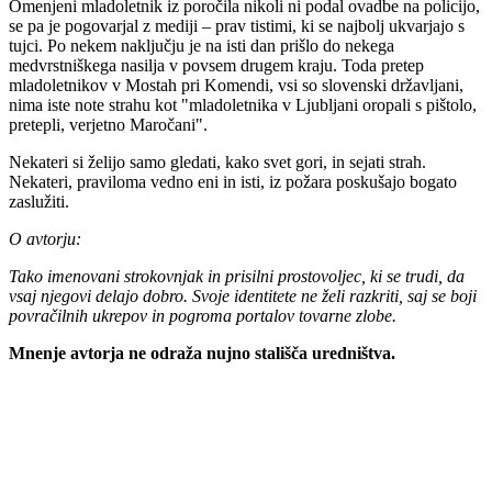
Omenjeni mladoletnik iz poročila nikoli ni podal ovadbe na policijo,
se pa je pogovarjal z mediji – prav tistimi, ki se najbolj ukvarjajo s
tujci. Po nekem naključju je na isti dan prišlo do nekega
medvrstniškega nasilja v povsem drugem kraju. Toda pretep
mladoletnikov v Mostah pri Komendi, vsi so slovenski državljani,
nima iste note strahu kot "mladoletnika v Ljubljani oropali s pištolo,
pretepli, verjetno Maročani".
Nekateri si želijo samo gledati, kako svet gori, in sejati strah.
Nekateri, praviloma vedno eni in isti, iz požara poskušajo bogato
zaslužiti.
O avtorju:
Tako imenovani strokovnjak in prisilni prostovoljec, ki se trudi, da
vsaj njegovi delajo dobro. Svoje identitete ne želi razkriti, saj se boji
povračilnih ukrepov in pogroma portalov tovarne zlobe.
Mnenje avtorja ne odraža nujno stališča uredništva.