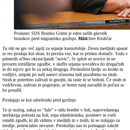
Poslanec SDS Branko Grims je eden naših glavnih
branikov pred migrantsko grožnjo.
M24/Jure Klobčar
Tu niti ne gre več zgolj za sejanje ksenofobije. Desni medijski aparat
se res prodaja kot stran, ki prezira vse, kar ni pristno domače. Toda v
primerih očitno okrancljanih "novic", če sploh so novice in ne
povsem izmišljene zgodbe, v službi sejanja sovraštva do drugačnih
in do tujcev gre še za nekaj drugega. Prestrašeni ljudje so krotki in
vodljivi, ampak po naši naravi sčasoma tudi pozabimo na strah.
Strah je potrebno zalivati in gnojiti, da raste in se bohoti. Če strah ni
vzdrževan, zalivan in pognojen, se bomo nanj navadili in počasi se
bo posušil.
Prodajajo se kot odrešeniki pred grožnjo
To je razlog, zakaj so "šale" v stilu bombe v šoli, napovedanega
strelskega pohoda na šoli, ropa mladoletnika, posilstev in vseh
ostalih zgodb, ki jih vidimo v medijih in v tistih, ki se izdajajo za
medije, potencialno nevarne. Prestrašijo nas in pomagajo zakriti