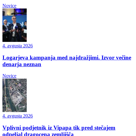
Novice
4. avgusta 2026
Logarjeva kampanja med najdražjimi. Izvor večine
denarja neznan
Novice
4. avgusta 2026
Vplivni podjetnik iz Vipapa tik pred stečajem
odpeljal dragocena zemljišča