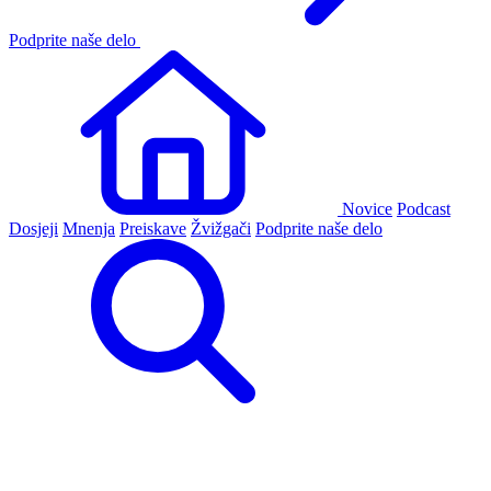
Podprite naše delo
Novice
Podcast
Dosjeji
Mnenja
Preiskave
Žvižgači
Podprite naše delo