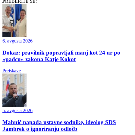
PREBERITE ŠE:
6. avgusta 2026
Dokaz: pravilnik popravljali manj kot 24 ur po
»padcu« zakona Katje Kokot
Preiskave
5. avgusta 2026
Mahnič napada ustavne sodnike, ideolog SDS
Jambrek o ignoriranju odločb