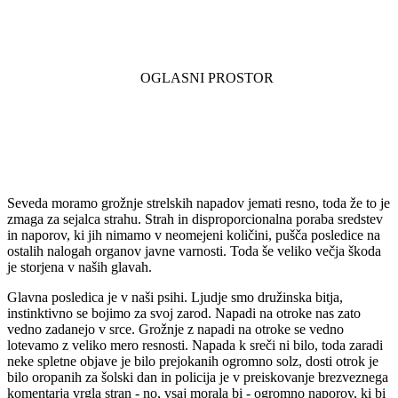
Seveda moramo grožnje strelskih napadov jemati resno, toda že to je
zmaga za sejalca strahu. Strah in disproporcionalna poraba sredstev
in naporov, ki jih nimamo v neomejeni količini, pušča posledice na
ostalih nalogah organov javne varnosti. Toda še veliko večja škoda
je storjena v naših glavah.
Glavna posledica je v naši psihi. Ljudje smo družinska bitja,
instinktivno se bojimo za svoj zarod. Napadi na otroke nas zato
vedno zadanejo v srce. Grožnje z napadi na otroke se vedno
lotevamo z veliko mero resnosti. Napada k sreči ni bilo, toda zaradi
neke spletne objave je bilo prejokanih ogromno solz, dosti otrok je
bilo oropanih za šolski dan in policija je v preiskovanje brezveznega
komentarja vrgla stran - no, vsaj morala bi - ogromno naporov, ki bi