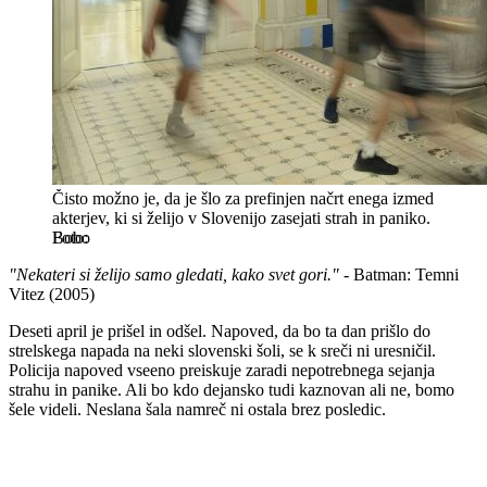
Čisto možno je, da je šlo za prefinjen načrt enega izmed
akterjev, ki si želijo v Slovenijo zasejati strah in paniko.
Bobo
"Nekateri si želijo samo gledati, kako svet gori."
- Batman: Temni
Vitez (2005)
Deseti april je prišel in odšel. Napoved, da bo ta dan prišlo do
strelskega napada na neki slovenski šoli, se k sreči ni uresničil.
Policija napoved vseeno preiskuje zaradi nepotrebnega sejanja
strahu in panike. Ali bo kdo dejansko tudi kaznovan ali ne, bomo
šele videli. Neslana šala namreč ni ostala brez posledic.