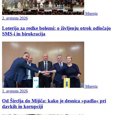
Mnenja
2. avgusta 2026
Loterija za redke bolezni: o življenju otrok odločajo
SMS-i in birokracija
Mnenja
1. avgusta 2026
Od Širclja do Mijiča: kako je desnica »padla« pri
davkih in korupciji