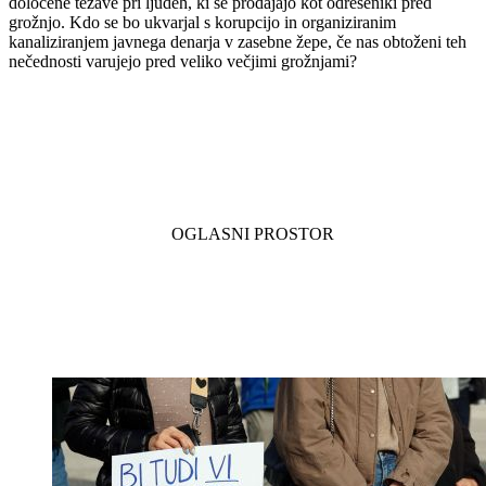
določene težave pri ljudeh, ki se prodajajo kot odrešeniki pred
grožnjo. Kdo se bo ukvarjal s korupcijo in organiziranim
kanaliziranjem javnega denarja v zasebne žepe, če nas obtoženi teh
nečednosti varujejo pred veliko večjimi grožnjami?