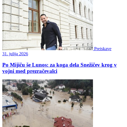
Preiskave
31. julija 2026
Po Mijiču še Lunos: za koga dela Snežičev krog v
vojni med prezračevalci