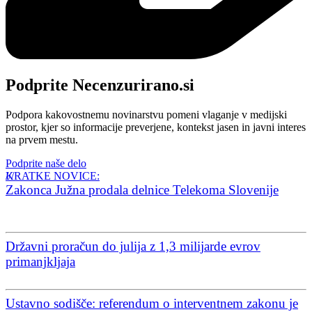
Podprite Necenzurirano.si
Podpora kakovostnemu novinarstvu pomeni vlaganje v medijski
prostor, kjer so informacije preverjene, kontekst jasen in javni interes
na prvem mestu.
Podprite naše delo
KRATKE NOVICE:
Zakonca Južna prodala delnice Telekoma Slovenije
Državni proračun do julija z 1,3 milijarde evrov
primanjkljaja
Ustavno sodišče: referendum o interventnem zakonu je