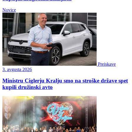
Novice
Preiskave
3. avgusta 2026
Ministru Ciglerju Kralju smo na stroške države spet
kupili družinski avto