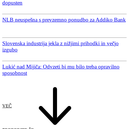
dopusten
NLB neuspešna s prevzemno ponudbo za Addiko Bank
Slovenska industrija jekla z nižjimi prihodki in večjo
izgubo
Lukić nad Mijiča: Odvzeti bi mu bilo treba opravilno
sposobnost
VEČ