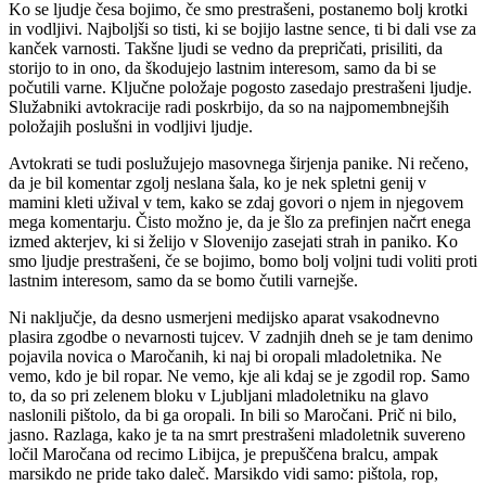
Ko se ljudje česa bojimo, če smo prestrašeni, postanemo bolj krotki
in vodljivi. Najboljši so tisti, ki se bojijo lastne sence, ti bi dali vse za
kanček varnosti. Takšne ljudi se vedno da prepričati, prisiliti, da
storijo to in ono, da škodujejo lastnim interesom, samo da bi se
počutili varne. Ključne položaje pogosto zasedajo prestrašeni ljudje.
Služabniki avtokracije radi poskrbijo, da so na najpomembnejših
položajih poslušni in vodljivi ljudje.
Avtokrati se tudi poslužujejo masovnega širjenja panike. Ni rečeno,
da je bil komentar zgolj neslana šala, ko je nek spletni genij v
mamini kleti užival v tem, kako se zdaj govori o njem in njegovem
mega komentarju. Čisto možno je, da je šlo za prefinjen načrt enega
izmed akterjev, ki si želijo v Slovenijo zasejati strah in paniko. Ko
smo ljudje prestrašeni, če se bojimo, bomo bolj voljni tudi voliti proti
lastnim interesom, samo da se bomo čutili varnejše.
Ni naključje, da desno usmerjeni medijsko aparat vsakodnevno
plasira zgodbe o nevarnosti tujcev. V zadnjih dneh se je tam denimo
pojavila novica o Maročanih, ki naj bi oropali mladoletnika. Ne
vemo, kdo je bil ropar. Ne vemo, kje ali kdaj se je zgodil rop. Samo
to, da so pri zelenem bloku v Ljubljani mladoletniku na glavo
naslonili pištolo, da bi ga oropali. In bili so Maročani. Prič ni bilo,
jasno. Razlaga, kako je ta na smrt prestrašeni mladoletnik suvereno
ločil Maročana od recimo Libijca, je prepuščena bralcu, ampak
marsikdo ne pride tako daleč. Marsikdo vidi samo: pištola, rop,