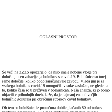
Še več, na ZZZS opozarjajo, da niso imele nobene vloge pri
določanju cen zdravljenja bolnikov s covid-19. Bolnišnice so torej
same določile, koliko bodo zaračunavale zavodu. Vlada jim je za
vsakega bolnika s covid-19 omogočila visoke zaslužke, ne glede na
to, koliko časa so ti preživeli v bolnišnicah. Naša analiza, ki jo bomo
objavili v prihodnjih dneh, kaže, da je najmanj ena od večjih
bolnišnic goljufala pri obračunu stroškov covid bolnikov.
Ob tem so bolnišnice iz proračuna dobile plačanih 80 odstotkov