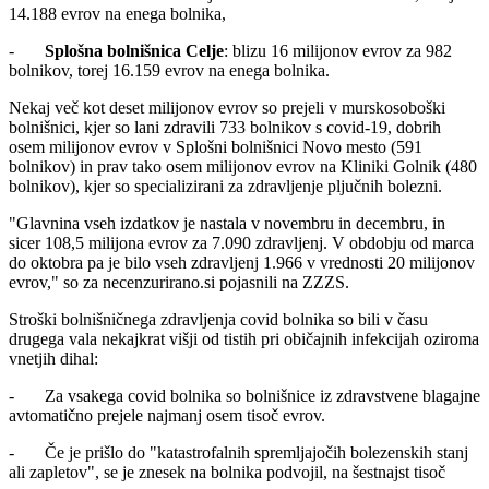
14.188 evrov na enega bolnika,
-
Splošna bolnišnica Celje
: blizu 16 milijonov evrov za 982
bolnikov, torej 16.159 evrov na enega bolnika.
Nekaj več kot deset milijonov evrov so prejeli v murskosoboški
bolnišnici, kjer so lani zdravili 733 bolnikov s covid-19, dobrih
osem milijonov evrov v Splošni bolnišnici Novo mesto (591
bolnikov) in prav tako osem milijonov evrov na Kliniki Golnik (480
bolnikov), kjer so specializirani za zdravljenje pljučnih bolezni.
"Glavnina vseh izdatkov je nastala v novembru in decembru, in
sicer 108,5 milijona evrov za 7.090 zdravljenj. V obdobju od marca
do oktobra pa je bilo vseh zdravljenj 1.966 v vrednosti 20 milijonov
evrov," so za necenzurirano.si pojasnili na ZZZS.
Stroški bolnišničnega zdravljenja covid bolnika so bili v času
drugega vala nekajkrat višji od tistih pri običajnih infekcijah oziroma
vnetjih dihal:
- Za vsakega covid bolnika so bolnišnice iz zdravstvene blagajne
avtomatično prejele najmanj osem tisoč evrov.
- Če je prišlo do "katastrofalnih spremljajočih bolezenskih stanj
ali zapletov", se je znesek na bolnika podvojil, na šestnajst tisoč