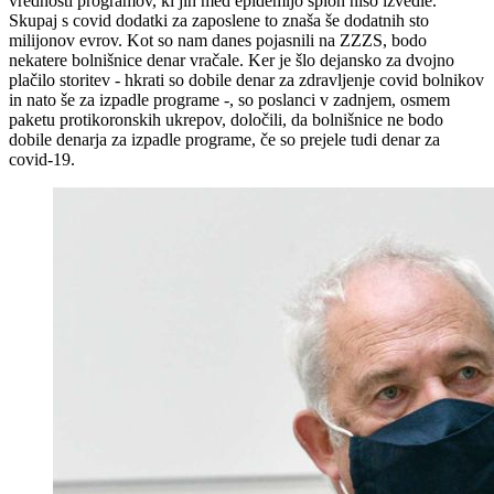
vrednosti programov, ki jih med epidemijo sploh niso izvedle.
Skupaj s covid dodatki za zaposlene to znaša še dodatnih sto
milijonov evrov. Kot so nam danes pojasnili na ZZZS, bodo
nekatere bolnišnice denar vračale. Ker je šlo dejansko za dvojno
plačilo storitev - hkrati so dobile denar za zdravljenje covid bolnikov
in nato še za izpadle programe -, so poslanci v zadnjem, osmem
paketu protikoronskih ukrepov, določili, da bolnišnice ne bodo
dobile denarja za izpadle programe, če so prejele tudi denar za
covid-19.