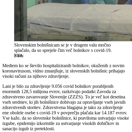
Slovenskim bolnišnicam se je v drugem valu močno
splačalo, da so sprejele čim več bolnikov s covid-19.
STA
Medtem ko se število hospitaliziranih bolnikov, okuženih z novim
koronavirusom, vidno zmanjšuje, iz slovenskih bolnišnic prihajajo
visoki računi za njihovo zdravljenje.
Lani je bilo za zdravljenje 9.056 covid bolnikov porabljenih
enormnih 128,5 milijona evrov, razkrivajo podatki Zavoda za
zdravstveno zavarovanje Slovenije (ZZZS). To je več kot desetina
vseh sredstev, ki jih bolnišnice dobivajo za opravljanje vseh javnih
zdravstvenih storitev. Zdravstvena blagajna je tako za zdravljenje
ene obolele osebe s covid-19 v povprečju plačala kar 14.187 evrov.
Vse kaže, da so slovenske bolnišnice, ki praviloma ustvarjajo visoke
izgube, epidemijo izkoristile za ustvarjanje visokih dobičkov in
sanacijo izgub iz preteklosti.