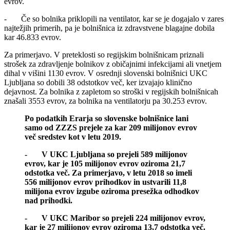
evrov.
- Če so bolnika priklopili na ventilator, kar se je dogajalo v zares
najtežjih primerih, pa je bolnišnica iz zdravstvene blagajne dobila
kar 46.833 evrov.
Za primerjavo. V preteklosti so regijskim bolnišnicam priznali
strošek za zdravljenje bolnikov z običajnimi infekcijami ali vnetjem
dihal v višini 1130 evrov. V osrednji slovenski bolnišnici UKC
Ljubljana so dobili 38 odstotkov več, ker izvajajo klinično
dejavnost. Za bolnika z zapletom so stroški v regijskih bolnišnicah
znašali 3553 evrov, za bolnika na ventilatorju pa 30.253 evrov.
Po podatkih Erarja so slovenske bolnišnice lani
samo od ZZZS prejele za kar 209 milijonov evrov
več sredstev kot v letu 2019.
- V UKC Ljubljana so prejeli 589 milijonov
evrov, kar je 105 milijonov evrov oziroma 21,7
odstotka več. Za primerjavo, v letu 2018 so imeli
556 milijonov evrov prihodkov in ustvarili 11,8
milijona evrov izgube oziroma presežka odhodkov
nad prihodki.
- V UKC Maribor so prejeli 224 milijonov evrov,
kar je 27 milijonov evrov oziroma 13,7 odstotka več.