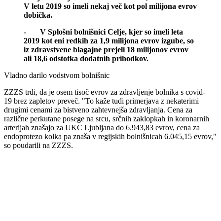
V letu 2019 so imeli nekaj več kot pol milijona evrov
dobička.
- V Splošni bolnišnici Celje, kjer so imeli leta
2019 kot eni redkih za 1,9 milijona evrov izgube, so
iz zdravstvene blagajne prejeli 18 milijonov evrov
ali 18,6 odstotka dodatnih prihodkov.
Vladno darilo vodstvom bolnišnic
ZZZS trdi, da je osem tisoč evrov za zdravljenje bolnika s covid-
19 brez zapletov preveč. "To kaže tudi primerjava z nekaterimi
drugimi cenami za bistveno zahtevnejša zdravljanja. Cena za
različne perkutane posege na srcu, srčnih zaklopkah in koronarnih
arterijah znašajo za UKC Ljubljana do 6.943,83 evrov, cena za
endoprotezo kolka pa znaša v regijskih bolnišnicah 6.045,15 evrov,"
so poudarili na ZZZS.