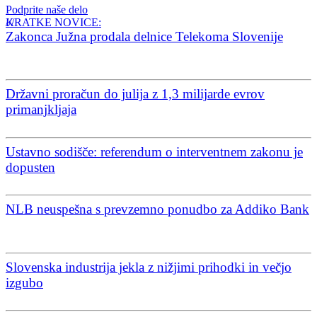
Podprite naše delo
KRATKE NOVICE:
Zakonca Južna prodala delnice Telekoma Slovenije
Državni proračun do julija z 1,3 milijarde evrov
primanjkljaja
Ustavno sodišče: referendum o interventnem zakonu je
dopusten
NLB neuspešna s prevzemno ponudbo za Addiko Bank
Slovenska industrija jekla z nižjimi prihodki in večjo
izgubo