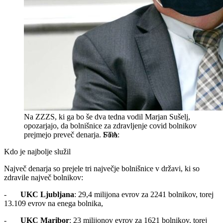
Na ZZZS, ki ga bo še dva tedna vodil Marjan Sušelj,
opozarjajo, da bolnišnice za zdravljenje covid bolnikov
prejmejo preveč denarja.
STA
Kdo je najbolje služil
Največ denarja so prejele tri največje bolnišnice v državi, ki so
zdravile največ bolnikov:
-
UKC Ljubljana
: 29,4 milijona evrov za 2241 bolnikov, torej
13.109 evrov na enega bolnika,
-
UKC Maribor
: 23 milijonov evrov za 1621 bolnikov, torej