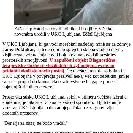
Začasni prostori za covid bolnike, ki so jih v začetku
novembra uredili v UKC Ljubljana.
UKC Ljubljana
V UKC Ljubljana, ki ga vodi morebitni naslednji minister za zdravje
Janez Poklukar
, so teden dni po sprejetju sklepa vlade o novih,
višjih cenah zdravljenja covid bolnikov, napovedali razširitev
prostorskih zmogljivosti.
V zapuščeni objekt Diagnostično-
terapevtske službe so vložili dobrih 2,3 milijona evrov in
pridobili okoli sto novih postelj
. Če upoštevamo, da so bolniki v
UKC Ljubljana v povprečju preživeli nekaj več kot deset dni, jim je
samo ta projekt do konca leta iz zdravstvene blagajne prinesel
najmanj štiri milijone evrov.
Prostorska stiska UKC Ljubljana, sploh v primeru večjega izbruha
epidemije, je bila sicer znana že vse od spomladi. Kljub temu je
vodstvo UKC Ljubljana do zadnjega čakalo z zagotovitvijo
dodatnih prostorov.
"Denarja za nazaj ne bodo vračali"