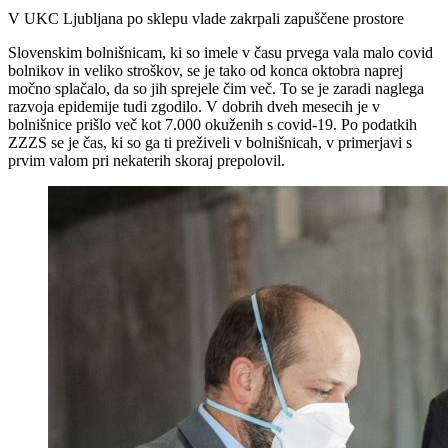
V UKC Ljubljana po sklepu vlade zakrpali zapuščene prostore
Slovenskim bolnišnicam, ki so imele v času prvega vala malo covid
bolnikov in veliko stroškov, se je tako od konca oktobra naprej
močno splačalo, da so jih sprejele čim več. To se je zaradi naglega
razvoja epidemije tudi zgodilo. V dobrih dveh mesecih je v
bolnišnice prišlo več kot 7.000 okuženih s covid-19. Po podatkih
ZZZS se je čas, ki so ga ti preživeli v bolnišnicah, v primerjavi s
prvim valom pri nekaterih skoraj prepolovil.