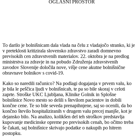
To darilo je bolnišnicam dala vlada na čelu z vladajočo stranko, ki je
v preteklosti kritizirala slovensko zdravstvo zaradi domnevno
previsokih cen zdravstvenih materialov. 22. oktobra je na predlog
ministrstva za zdravje in na pobudo Združenja zdravstvenih
zavodov Slovenije določila nove, višje cene akutne bolnišnične
obravnave bolnikov s covid-19.
Kako so naredili računico? Na podlagi dogajanja v prvem valu, ko
je bila le peščica ljudi v bolnišnicah, te pa so bile skoraj v celoti
zaprte. Stroške UKC Ljubljana, Klinike Golnik in Splošne
bolnišnice Novo mesto so delili s številom pacientov in dobili
končne cene. Te so bile seveda prenapihnjene, saj so ocenili, da bo
končno število hospitaliziranih v drugem valu precej manjše, kot je
dejansko bilo. Na analizo, kolikšen del teh stroškov predstavlja
kupovanje medicinske opreme po previsokih cenah, bo očitno treba
še čakati, saj bolnišnice skrivajo podatke o nakupih po hitrem
postopku.