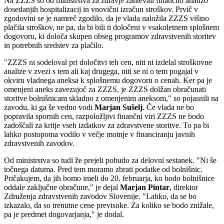
Na ZZZS so od ministrstva za zdravje zahtevali finančno analizo
dosedanjih hospitalizacij in vnovični izračun stroškov. Prvič v
zgodovini se je namreč zgodilo, da je vlada naložila ZZZS višino
plačila stroškov, ne pa, da bi bili ti določeni v vsakoletnem splošnem
dogovoru, ki določa skupen obseg programov zdravstvenih storitev
in potrebnih sredstev za plačilo.
"ZZZS ni sodeloval pri določitvi teh cen, niti ni izdelal stroškovne
analize v zvezi s tem ali kaj drugega, niti se ni o tem pogajal v
okviru vladnega aneksa k splošnemu dogovoru o cenah. Ker pa je
omenjeni aneks zavezujoč za ZZZS, je ZZZS dolžan obračunati
storitve bolnišnicam skladno z omenjenim aneksom," so pojasnili na
zavodu, ki ga še vedno vodi
Marjan Sušelj
. Če vlada ne bo
popravila spornih cen, razpoložljivi finančni viri ZZZS ne bodo
zadoščali za kritje vseh izdatkov za zdravstvene storitve. To pa bi
lahko postopoma vodilo v večje motnje v financiranju javnih
zdravstvenih zavodov.
Od ministrstva so tudi že prejeli pobudo za delovni sestanek. "Ni še
točnega datuma. Pred tem moramo zbrati podatke od bolnišnic.
Pričakujem, da jih bomo imeli do 20. februarja, ko bodo bolnišnice
oddale zaključne obračune," je dejal
Marjan Pintar
, direktor
Združenja zdravstvenih zavodov Slovenije. "Lahko, da se bo
izkazalo, da so trenutne cene previsoke. Za koliko se bodo znižale,
pa je predmet dogovarjanja," je dodal.