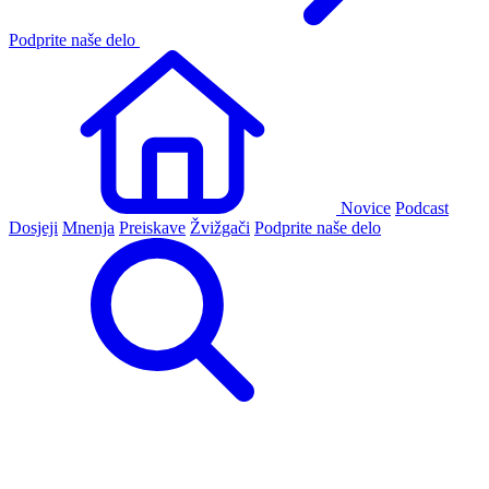
Podprite naše delo
Novice
Podcast
Dosjeji
Mnenja
Preiskave
Žvižgači
Podprite naše delo