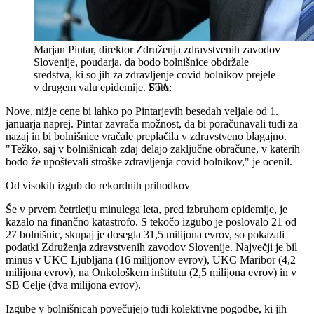
Marjan Pintar, direktor Združenja zdravstvenih zavodov
Slovenije, poudarja, da bodo bolnišnice obdržale
sredstva, ki so jih za zdravljenje covid bolnikov prejele
v drugem valu epidemije.
STA
Nove, nižje cene bi lahko po Pintarjevih besedah veljale od 1.
januarja naprej. Pintar zavrača možnost, da bi poračunavali tudi za
nazaj in bi bolnišnice vračale preplačila v zdravstveno blagajno.
"Težko, saj v bolnišnicah zdaj delajo zaključne obračune, v katerih
bodo že upoštevali stroške zdravljenja covid bolnikov," je ocenil.
Od visokih izgub do rekordnih prihodkov
Še v prvem četrtletju minulega leta, pred izbruhom epidemije, je
kazalo na finančno katastrofo. S tekočo izgubo je poslovalo 21 od
27 bolnišnic, skupaj je dosegla 31,5 milijona evrov, so pokazali
podatki Združenja zdravstvenih zavodov Slovenije. Največji je bil
minus v UKC Ljubljana (16 milijonov evrov), UKC Maribor (4,2
milijona evrov), na Onkološkem inštitutu (2,5 milijona evrov) in v
SB Celje (dva milijona evrov).
Izgube v bolnišnicah povečujejo tudi kolektivne pogodbe, ki jih