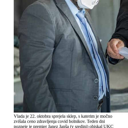
Vlada je 22. oktobra sprejela sklep, s katerim je močno
zvišala ceno zdravljenja covid bolnikov. Teden dni
pozneje je premier Janez Janša (v sredini) obiskal UKC