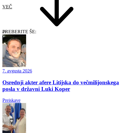
VEČ
PREBERITE ŠE:
7. avgusta 2026
Osrednji akter afere Litijska do večmilijonskega
posla v državni Luki Koper
Preiskave