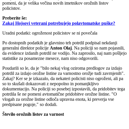
pomeni, da je velika večina novih imetnikov orožnih listov
policistov.
Preberite še:
Zakaj Hojsovi veterani potrebujejo polavtomatske puške?
Uradni podatki: ogroženost policistov se ni povečala
Po dostopnih podatkih je glavnino teh potrdil podpisal nekdanji
generalni direktor policije
Anton Olaj
. Na policiji so nam pojasnili,
da evidence izdanih potrdil ne vodijo. Na zaprosilo, naj nam pošljejo
statistike za posamezne mesece, nam niso odgovorili.
Poudarili so le, da je "bilo nekaj vlog oziroma predlogov za izdajo
potrdil za izdajo orožne listine za varnostno orožje tudi zavrnjenih".
Zakaj? Ker se je izkazalo, da nekateri policisti niso ogroženi, ali pa
so to skušali dokazovati z nepopolno in pomanjkljivo
dokumentacijo. Na policiji so posebej izpostavili, da pridobitev tega
potrdila še ne pomeni avtomatične pridobitve orožne listine. "O
vlogah za orožne listine odloča upravna enota, ki preverja vse
predpisane pogoje," so dodali.
Število orožnih listov za varnost