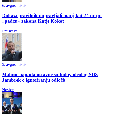
6. avgusta 2026
Dokaz: pravilnik popravljali manj kot 24 ur po
»padcu« zakona Katje Kokot
Preiskave
5. avgusta 2026
Mahnič napada ustavne sodnike, ideolog SDS
Jambrek o ignoriranju odločb
Novice