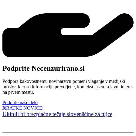
Podprite Necenzurirano.si
Podpora kakovostnemu novinarstvu pomeni vlaganje v medijski
prostor, kjer so informacije preverjene, kontekst jasen in javni interes
na prvem mestu.
Podprite naše delo
KRATKE NOVICE:
Ukinili bi brezplačne tečaje slovenščine za tujce