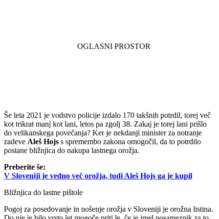
Še leta 2021 je vodstvo policije izdalo 170 takšnih potrdil, torej več
kot trikrat manj kot lani, letos pa zgolj 38. Zakaj je torej lani prišlo
do velikanskega povečanja? Ker je nekdanji minister za notranje
zadeve
Aleš Hojs
s spremembo zakona omogočil, da to potrdilo
postane bližnjica do nakupa lastnega orožja.
Preberite še:
V Sloveniji je vedno več orožja, tudi Aleš Hojs ga je kupil
Bližnjica do lastne pištole
Pogoj za posedovanje in nošenje orožja v Sloveniji je orožna listina.
Do nje je bilo vrsto let mogoče priti le, če je imel posameznik za to