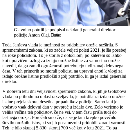
Glavnino potrdil je podpisal nekdanji generalni direktor
policije Anton Olaj.
Bobo
Toda Janševa vlada je možnosti za pridobitev orožja razširila. S
spremembami zakona, ki so začele veljati poleti 2021, je šla posebej
na roke policistom. To je storila z določilom, po katerem so lahko
kot upravičen razlog za izdajo orožne listine za varnostno orožje
navedli, da ga zaradi ogroženosti potrebujejo tudi zunaj delovnega
časa. V teh primerih so morali policisti na upravni enoti k vlogi za
izdajo orožne listine predložiti zgolj potrdilo, ki ga je izdal generalni
direktor.
V dobrem letu dni veljavnosti sprememb zakona, ki jih je Golobova
vlada po prihodu na oblast razveljavila, je potrdila za izdajo orožne
listine prejela skoraj desetina pripadnikov policije. Samo lani je
vodstvo vsak delovni dan v povprečju izdalo dve. Zelo verjetno je
velika večina teh policistov, če ne vsi, v tem času prišla tudi do
lastnega orožja. Poročali smo že, da se je lani krepko povečalo
število orožnih listov, ki so jih posamezniki pridobili zaradi varnosti.
Teh je bilo skupaj 5.830, skoraj 700 več kot v letu 2021. To pa