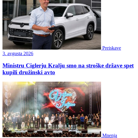
Preiskave
3. avgusta 2026
Ministru Ciglerju Kralju smo na stroške države spet
kupili družinski avto
Mnenja