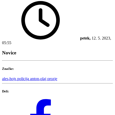
petek,
12. 5. 2023,
05:55
Novice
Značke:
ales-hojs
policija
anton-olaj
orozje
Deli: