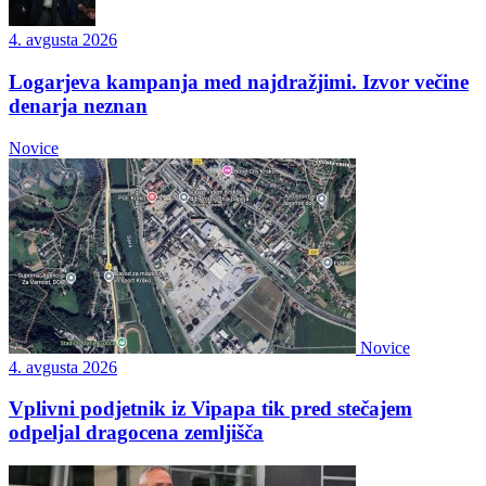
4. avgusta 2026
Logarjeva kampanja med najdražjimi. Izvor večine
denarja neznan
Novice
Novice
4. avgusta 2026
Vplivni podjetnik iz Vipapa tik pred stečajem
odpeljal dragocena zemljišča