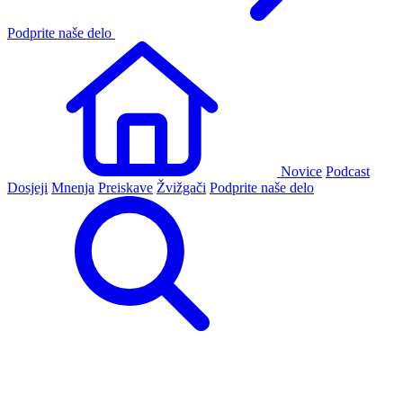
Podprite naše delo
Novice
Podcast
Dosjeji
Mnenja
Preiskave
Žvižgači
Podprite naše delo