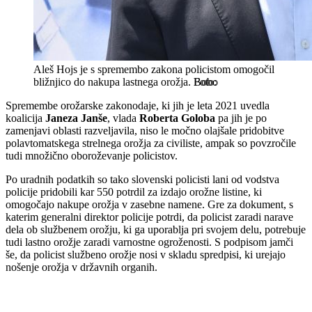
Aleš Hojs je s spremembo zakona policistom omogočil
bližnjico do nakupa lastnega orožja.
Bobo
Spremembe orožarske zakonodaje, ki jih je leta 2021 uvedla
koalicija
Janeza Janše
, vlada
Roberta Goloba
pa jih je po
zamenjavi oblasti razveljavila, niso le močno olajšale pridobitve
polavtomatskega strelnega orožja za civiliste, ampak so povzročile
tudi množično oboroževanje policistov.
Po uradnih podatkih so tako slovenski policisti lani od vodstva
policije pridobili kar 550 potrdil za izdajo orožne listine, ki
omogočajo nakupe orožja v zasebne namene. Gre za dokument, s
katerim generalni direktor policije potrdi, da policist zaradi narave
dela ob službenem orožju, ki ga uporablja pri svojem delu, potrebuje
tudi lastno orožje zaradi varnostne ogroženosti. S podpisom jamči
še, da policist službeno orožje nosi v skladu spredpisi, ki urejajo
nošenje orožja v državnih organih.