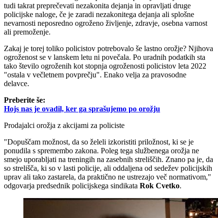
tudi takrat preprečevati nezakonita dejanja in opravljati druge
policijske naloge, če je zaradi nezakonitega dejanja ali splošne
nevarnosti neposredno ogroženo življenje, zdravje, osebna varnost
ali premoženje.
Zakaj je torej toliko policistov potrebovalo še lastno orožje? Njihova
ogroženost se v lanskem letu ni povečala. Po uradnih podatkih sta
tako število ogroženih kot stopnja ogroženosti policistov leta 2022
"ostala v večletnem povprečju". Enako velja za pravosodne
delavce.
Preberite še:
Hojs nas je ovadil, ker ga sprašujemo po orožju
Prodajalci orožja z akcijami za policiste
"Dopuščam možnost, da so želeli izkoristiti priložnost, ki se je
ponudila s spremembo zakona. Poleg tega službenega orožja ne
smejo uporabljati na treningih na zasebnih streliščih. Znano pa je, da
so strelišča, ki so v lasti policije, ali oddaljena od sedežev policijskih
uprav ali tako zastarela, da praktično ne ustrezajo več normativom,"
odgovarja predsednik policijskega sindikata
Rok Cvetko
.