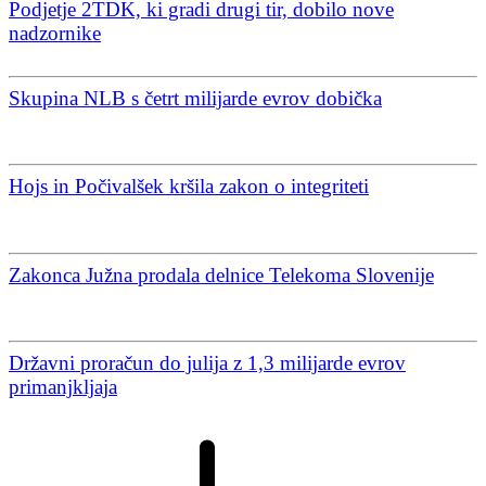
Podjetje 2TDK, ki gradi drugi tir, dobilo nove
nadzornike
Skupina NLB s četrt milijarde evrov dobička
Hojs in Počivalšek kršila zakon o integriteti
Zakonca Južna prodala delnice Telekoma Slovenije
Državni proračun do julija z 1,3 milijarde evrov
primanjkljaja