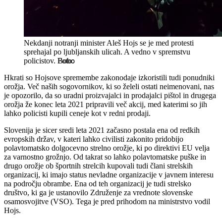
Nekdanji notranji minister Aleš Hojs se je med protesti
sprehajal po ljubljanskih ulicah. A vedno v spremstvu
policistov.
Bobo
Hkrati so Hojsove spremembe zakonodaje izkoristili tudi ponudniki
orožja. Več naših sogovornikov, ki so želeli ostati neimenovani, nas
je opozorilo, da so uradni proizvajalci in prodajalci pištol in drugega
orožja že konec leta 2021 pripravili več akcij, med katerimi so jih
lahko policisti kupili ceneje kot v redni prodaji.
Slovenija je sicer sredi leta 2021 začasno postala ena od redkih
evropskih držav, v kateri lahko civilisti zakonito pridobijo
polavtomatsko dolgocevno strelno orožje, ki po direktivi EU velja
za varnostno grožnjo. Od takrat so lahko polavtomatske puške in
drugo orožje ob športnih strelcih kupovali tudi člani strelskih
organizacij, ki imajo status nevladne organizacije v javnem interesu
na področju obrambe. Ena od teh organizacij je tudi strelsko
društvo, ki ga je ustanovilo Združenje za vrednote slovenske
osamosvojitve (VSO). Tega je pred prihodom na ministrstvo vodil
Hojs.