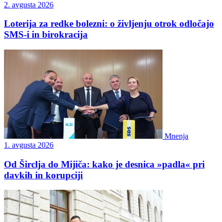
2. avgusta 2026
Loterija za redke bolezni: o življenju otrok odločajo
SMS-i in birokracija
Mnenja
1. avgusta 2026
Od Širclja do Mijiča: kako je desnica »padla« pri
davkih in korupciji