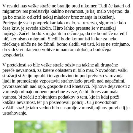
V resnici nas vaške straže ne branijo pred nikomer. Tudi če kateri od
migrantov res predstavlja kakšno nevarnost, je kaj malo verjetno, da
znalo odkriti
ga bo
nekaj mladcev brez znanja in izkušenj.
Pretepanje vseh povprek kar tako malo, za rezervo, sigurno je kdo
česa kriv, je seveda zločin. Hitro lahko preraste še v marsikaj
hujšega. Začeli bodo z migranti in računajo, da ne bo nihče naredil
nič, ker nismo migranti. Sledili bodo komunisti in ker za neke
rdečkarje nihče ne bo črhnil, bomo sledili vsi tisti, ki se ne strinjamo,
da v državi ukinemo volitve in nam oni določijo bodočega
gospodarja.
V preteklosti so bile vaške straže odziv na takšne ali drugačne
pereče nevarnosti, za katere oblastem ni bilo mar. Novodobni vaški
stražarji si želijo ugrabiti to zgodovino in pod pretvezo varovanja
ljudi in premoženja vzpostaviti strahovlado pravih nad napačnimi,
prvorazrednih nad rajo, gospode nad kmetavzi. Njihove dejavnosti z
varnostjo nimajo nobene posebne zveze, če bi jih res zanimala
varnost, bi začeli z zbiranjem podatkov o tem, kje in kdaj preži
kakšna nevarnost, ter jih posredovali policiji. Cilj novodobnih
vaških straž je tako vedno bilo nasprotje varnosti, njihov pravi cilj je
ustrahovanje.