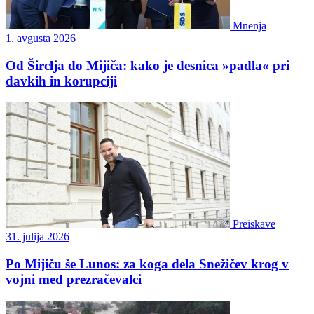
Mnenja
1. avgusta 2026
Od Širclja do Mijiča: kako je desnica »padla« pri
davkih in korupciji
Preiskave
31. julija 2026
Po Mijiču še Lunos: za koga dela Snežičev krog v
vojni med prezračevalci