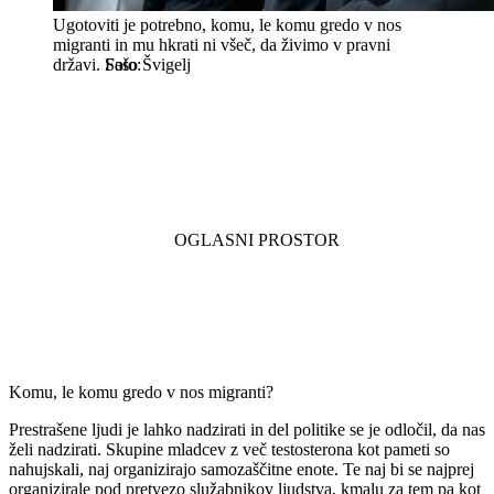
Ugotoviti je potrebno, komu, le komu gredo v nos
migranti in mu hkrati ni všeč, da živimo v pravni
državi.
Sašo Švigelj
Komu, le komu gredo v nos migranti?
Prestrašene ljudi je lahko nadzirati in del politike se je odločil, da nas
želi nadzirati. Skupine mladcev z več testosterona kot pameti so
nahujskali, naj organizirajo samozaščitne enote. Te naj bi se najprej
organizirale pod pretvezo služabnikov ljudstva, kmalu za tem pa kot