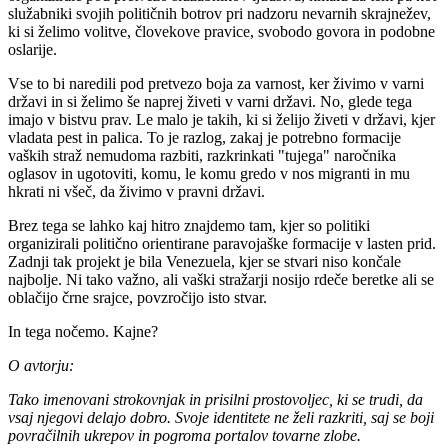
služabniki svojih političnih botrov pri nadzoru nevarnih skrajnežev,
ki si želimo volitve, človekove pravice, svobodo govora in podobne
oslarije.
Vse to bi naredili pod pretvezo boja za varnost, ker živimo v varni
državi in si želimo še naprej živeti v varni državi. No, glede tega
imajo v bistvu prav. Le malo je takih, ki si želijo živeti v državi, kjer
vladata pest in palica. To je razlog, zakaj je potrebno formacije
vaških straž nemudoma razbiti, razkrinkati "tujega" naročnika
oglasov in ugotoviti, komu, le komu gredo v nos migranti in mu
hkrati ni všeč, da živimo v pravni državi.
Brez tega se lahko kaj hitro znajdemo tam, kjer so politiki
organizirali politično orientirane paravojaške formacije v lasten prid.
Zadnji tak projekt je bila Venezuela, kjer se stvari niso končale
najbolje. Ni tako važno, ali vaški stražarji nosijo rdeče beretke ali se
oblačijo črne srajce, povzročijo isto stvar.
In tega nočemo. Kajne?
O avtorju:
Tako imenovani strokovnjak in prisilni prostovoljec, ki se trudi, da
vsaj njegovi delajo dobro. Svoje identitete ne želi razkriti, saj se boji
povračilnih ukrepov in pogroma portalov tovarne zlobe.