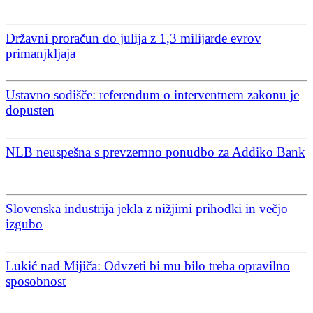
Državni proračun do julija z 1,3 milijarde evrov
primanjkljaja
Ustavno sodišče: referendum o interventnem zakonu je
dopusten
NLB neuspešna s prevzemno ponudbo za Addiko Bank
Slovenska industrija jekla z nižjimi prihodki in večjo
izgubo
Lukić nad Mijiča: Odvzeti bi mu bilo treba opravilno
sposobnost