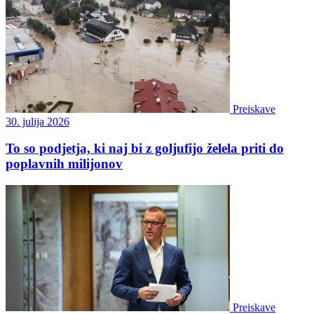
Preiskave
30. julija 2026
To so podjetja, ki naj bi z goljufijo želela priti do
poplavnih milijonov
Preiskave