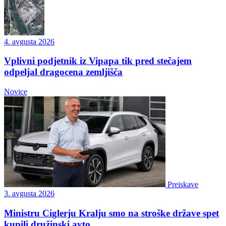
4. avgusta 2026
Vplivni podjetnik iz Vipapa tik pred stečajem
odpeljal dragocena zemljišča
Novice
Preiskave
3. avgusta 2026
Ministru Ciglerju Kralju smo na stroške države spet
kupili družinski avto