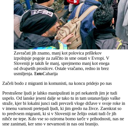
Zavračati jih znamo, manj kot polovica prišlekov
izpolnjuje pogoje za zaščito in sme ostati v Evropi. V
Sloveniji je takih še manj, sprejmemo manj kot enega
od dvajsetih prosilcev. Ostale vračamo, redno in brez
usmiljenja.
Leo Caharija
Začeli bodo z migranti in komunisti, na koncu pridejo po nas
Prestrašene ljudi je lahko manipulirati in pri nekaterih jim je tudi
uspelo. Od lanske jeseni dalje se tako tu in tam ustanavljajo vaške
straže, kjer bi lokalni junci radi prevzeli vloge države v svoje roke in
v imenu varnosti pretepali ljudi, ki jim gredo na živce. Zaenkrat so
to predvsem migranti, ki si v Sloveniji ne želijo ostati tudi če jih
nihče ne tepe. Kdo vse so oziroma bomo tarče v prihodnosti, nas ne
sme zanimati, ker smo v nevarnosti in nas oni branijo.