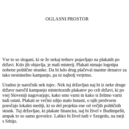
Vse to so slogani, ki se že nekaj tednov pojavljajo na plakatih po
državi. Kdo jih objavlja, je mali misterij. Plakati nimajo logotipa
nobene politične stranke. Da bi kdo drug plačeval mastne denarce za
tako nesmiselno kampanjo, pa ni najbolj verjetno.
Uradno je naročnik nek tujec. Nek tuj državljan naj bi iz neke druge
države naročil kampanjo misterioznih plakatov po celi državi, ki po
vsej Sloveniji nagovarjajo, kako smo varni in kako si želimo varni
tudi ostati. Plakati se večini zdijo malo butasti, o njih predvsem
poročajo lokalni mediji, ki so del projekta ene od večjih političnih
strank. Tuj državljan, ki plakate financira, naj bi živel v Budimpešti,
ampak to so samo govorice. Lahko bi živel tudi v Szegedu, na meji
s Srbijo.