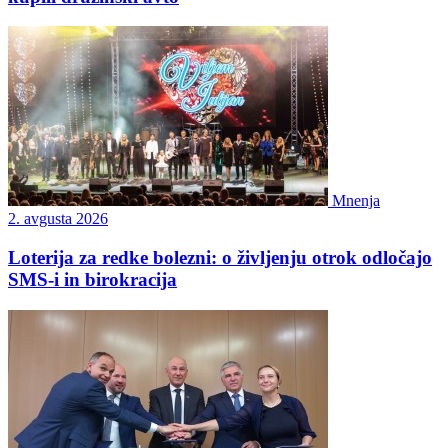
Mnenja
2. avgusta 2026
Loterija za redke bolezni: o življenju otrok odločajo
SMS-i in birokracija