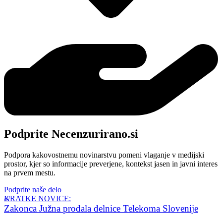
Podprite Necenzurirano.si
Podpora kakovostnemu novinarstvu pomeni vlaganje v medijski
prostor, kjer so informacije preverjene, kontekst jasen in javni interes
na prvem mestu.
Podprite naše delo
KRATKE NOVICE:
Zakonca Južna prodala delnice Telekoma Slovenije