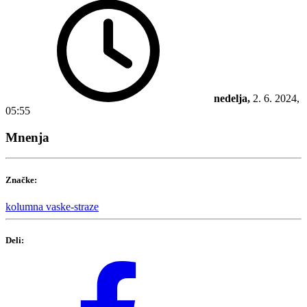
nedelja,
2. 6. 2024,
05:55
Mnenja
Značke:
kolumna
vaske-straze
Deli: