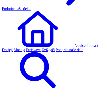
Podprite naše delo
Novice
Podcast
Dosjeji
Mnenja
Preiskave
Žvižgači
Podprite naše delo