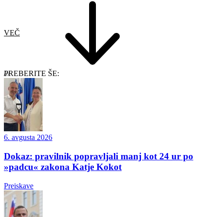
VEČ
PREBERITE ŠE:
6. avgusta 2026
Dokaz: pravilnik popravljali manj kot 24 ur po
»padcu« zakona Katje Kokot
Preiskave