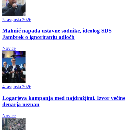
5. avgusta 2026
Mahnič napada ustavne sodnike, ideolog SDS
Jambrek o ignoriranju odločb
Novice
4. avgusta 2026
Logarjeva kampanja med najdražjimi. Izvor večine
denarja neznan
Novice