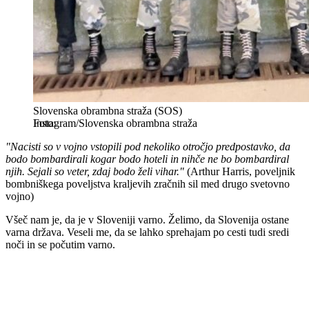
Slovenska obrambna straža (SOS)
Instagram/Slovenska obrambna straža
"Nacisti so v vojno vstopili pod nekoliko otročjo predpostavko, da
bodo bombardirali kogar bodo hoteli in nihče ne bo bombardiral
njih. Sejali so veter, zdaj bodo želi vihar."
(Arthur Harris, poveljnik
bombniškega poveljstva kraljevih zračnih sil med drugo svetovno
vojno)
Všeč nam je, da je v Sloveniji varno. Želimo, da Slovenija ostane
varna država. Veseli me, da se lahko sprehajam po cesti tudi sredi
noči in se počutim varno.