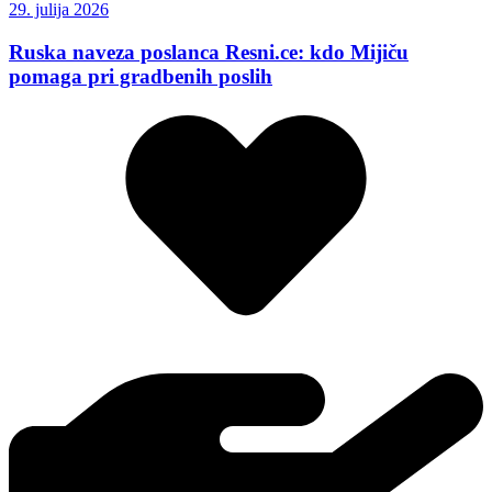
29. julija 2026
Ruska naveza poslanca Resni.ce: kdo Mijiču
pomaga pri gradbenih poslih