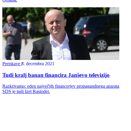
Preiskave
8. decembra 2021
Tudi kralj banan financira Janševo televizijo
Razkrivamo: eden največjih financerjev propagandnega aparata
SDS je tudi Izet Rastoder.