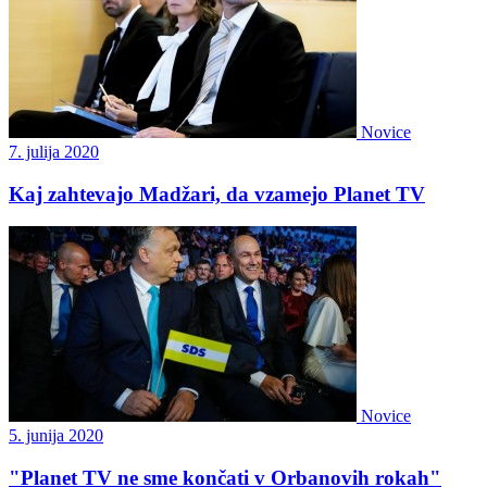
Novice
7. julija 2020
Kaj zahtevajo Madžari, da vzamejo Planet TV
Novice
5. junija 2020
"Planet TV ne sme končati v Orbanovih rokah"