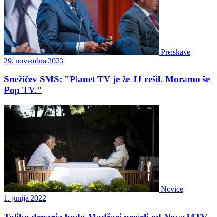
Preiskave
29. novembra 2023
Snežičev SMS: "Planet TV je že JJ rešil. Moramo še
Pop TV."
Novice
1. junija 2022
Toliko denarja bodo Madžari prejeli od Nova24TV