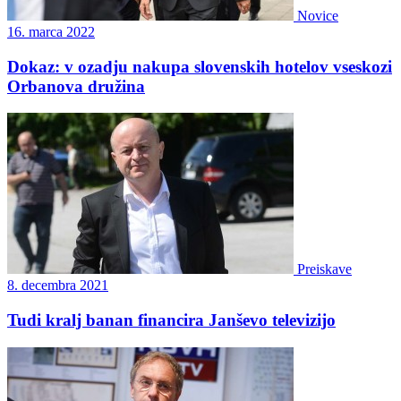
Novice
16. marca 2022
Dokaz: v ozadju nakupa slovenskih hotelov vseskozi
Orbanova družina
Preiskave
8. decembra 2021
Tudi kralj banan financira Janševo televizijo