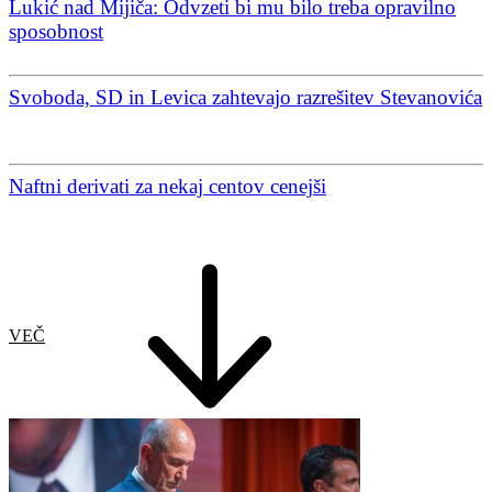
Lukić nad Mijiča: Odvzeti bi mu bilo treba opravilno
sposobnost
Svoboda, SD in Levica zahtevajo razrešitev Stevanovića
Naftni derivati za nekaj centov cenejši
VEČ