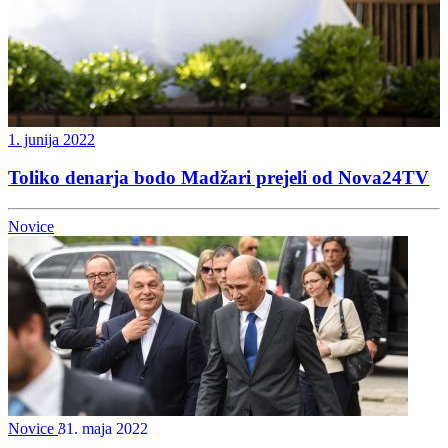
1. junija 2022
Toliko denarja bodo Madžari prejeli od Nova24TV
Novice
Novice
31. maja 2022