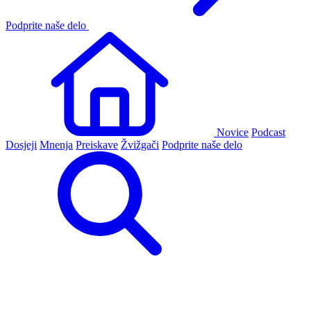
Podprite naše delo
Novice
Podcast
Dosjeji
Mnenja
Preiskave
Žvižgači
Podprite naše delo