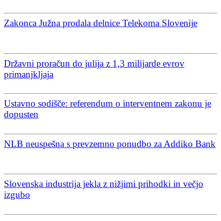
Zakonca Južna prodala delnice Telekoma Slovenije
Državni proračun do julija z 1,3 milijarde evrov
primanjkljaja
Ustavno sodišče: referendum o interventnem zakonu je
dopusten
NLB neuspešna s prevzemno ponudbo za Addiko Bank
Slovenska industrija jekla z nižjimi prihodki in večjo
izgubo