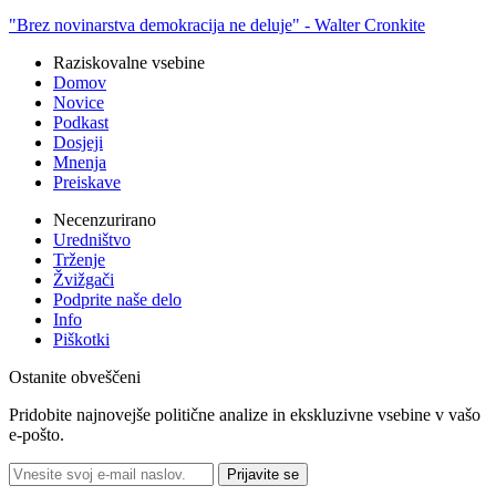
"Brez novinarstva demokracija ne deluje" -
Walter Cronkite
Raziskovalne vsebine
Domov
Novice
Podkast
Dosjeji
Mnenja
Preiskave
Necenzurirano
Uredništvo
Trženje
Žvižgači
Podprite naše delo
Info
Piškotki
Ostanite obveščeni
Pridobite najnovejše politične analize in ekskluzivne vsebine v vašo
e-pošto.
Prijavite se