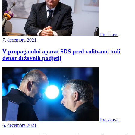
Preiskave
7. decembra 2021
V propagandni aparat SDS pred volitvami tudi
denar državnih podjetij
Preiskave
6. decembra 2021