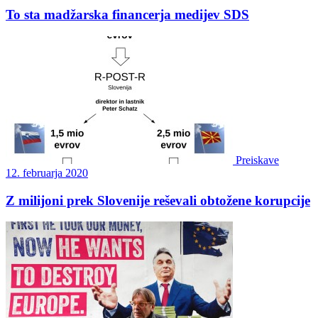
To sta madžarska financerja medijev SDS
Preiskave
12. februarja 2020
Z milijoni prek Slovenije reševali obtožene korupcije