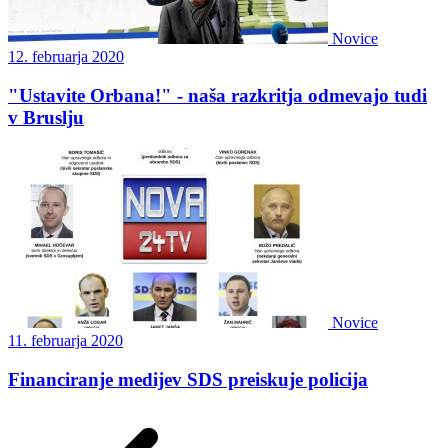
Novice
12. februarja 2020
"Ustavite Orbana!" - naša razkritja odmevajo tudi
v Bruslju
Novice
11. februarja 2020
Financiranje medijev SDS preiskuje policija