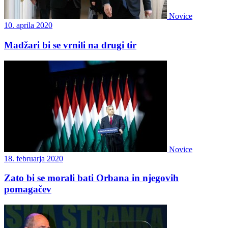
Novice
10. aprila 2020
Madžari bi se vrnili na drugi tir
Novice
18. februarja 2020
Zato bi se morali bati Orbana in njegovih
pomagačev