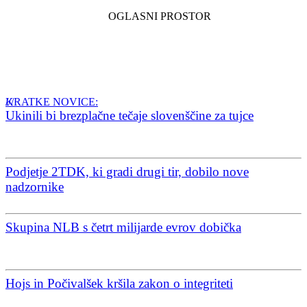
KRATKE NOVICE:
Ukinili bi brezplačne tečaje slovenščine za tujce
Podjetje 2TDK, ki gradi drugi tir, dobilo nove
nadzornike
Skupina NLB s četrt milijarde evrov dobička
Hojs in Počivalšek kršila zakon o integriteti