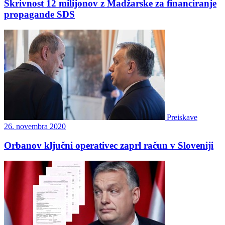
Skrivnost 12 milijonov z Madžarske za financiranje
propagande SDS
Preiskave
26. novembra 2020
Orbanov ključni operativec zaprl račun v Sloveniji