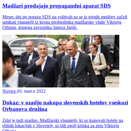
Madžari prodajajo propagandni aparat SDS
Mesec dni po porazu SDS na volitvah so se iz njenih medijev začeli
umikati vlagatelji iz kroga predsednika madžarske vlade Viktorja
Orbana, tesnega zaveznika Janeza Janše.
Novice
16. marca 2022
Dokaz: v ozadju nakupa slovenskih hotelov vseskozi
Orbanova družina
Zdaj je tudi uradno. Madžarski vlagatelji, ki so kupovali hotele na
elitnih lokacijah v Sloveniji, so bili zgolj krinka za zeta Viktorja
Orbana.