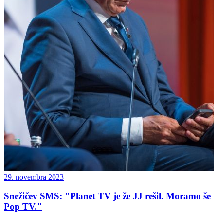
29. novembra 2023
Snežičev SMS: "Planet TV je že JJ rešil. Moramo še
Pop TV."