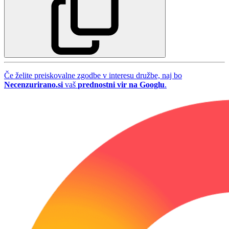
Če želite preiskovalne zgodbe v interesu družbe, naj bo
Necenzurirano.si
vaš
prednostni vir na Googlu
.