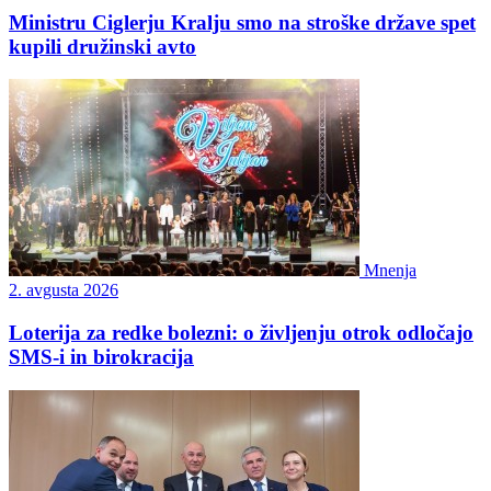
Ministru Ciglerju Kralju smo na stroške države spet
kupili družinski avto
Mnenja
2. avgusta 2026
Loterija za redke bolezni: o življenju otrok odločajo
SMS-i in birokracija