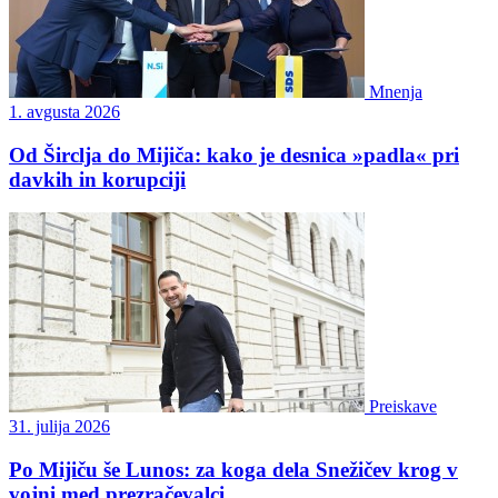
Mnenja
1. avgusta 2026
Od Širclja do Mijiča: kako je desnica »padla« pri
davkih in korupciji
Preiskave
31. julija 2026
Po Mijiču še Lunos: za koga dela Snežičev krog v
vojni med prezračevalci