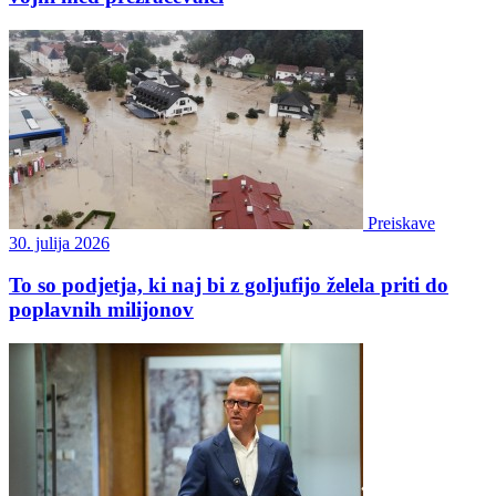
Preiskave
30. julija 2026
To so podjetja, ki naj bi z goljufijo želela priti do
poplavnih milijonov