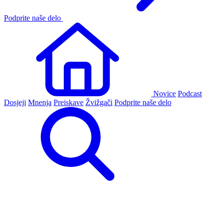
Podprite naše delo
Novice
Podcast
Dosjeji
Mnenja
Preiskave
Žvižgači
Podprite naše delo