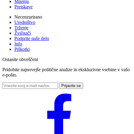
Mnenja
Preiskave
Necenzurirano
Uredništvo
Trženje
Žvižgači
Podprite naše delo
Info
Piškotki
Ostanite obveščeni
Pridobite najnovejše politične analize in ekskluzivne vsebine v vašo
e-pošto.
Prijavite se