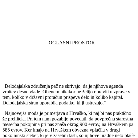
"Delodajalska združenja pač ne skrivajo, da je njihova agenda
vrnitev desne vlade. Obenem nikakor ne želijo opraviti razprave v
tem, koliko v državni proračun prispeva delo in koliko kapital.
Delodajalska stran uporablja podatke, ki ji ustrezajo."
"Najnovejša moda je primerjava s Hrvaško, ki naj bi nas praktično
že prehitela. Pri tem nam pozabijo povedati, da povprečna starostna
mesečna pokojnina pri nas znaša okrog 900 evrov, na Hrvaškem pa
585 evrov. Ker imajo na Hrvaškem obvezna vplačila v drugi
pokojninski steber, ki je v zasebni lasti, so njihove uradne neto plače