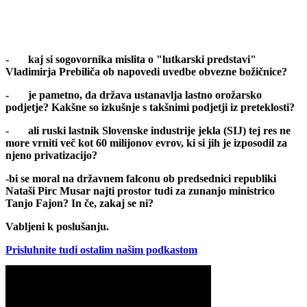
- kaj si sogovornika mislita o "lutkarski predstavi"
Vladimirja Prebiliča ob napovedi uvedbe obvezne božičnice?
- je pametno, da država ustanavlja lastno orožarsko
podjetje? Kakšne so izkušnje s takšnimi podjetji iz preteklosti?
- ali ruski lastnik Slovenske industrije jekla (SIJ) tej res ne
more vrniti več kot 60 milijonov evrov, ki si jih je izposodil za
njeno privatizacijo?
-bi se moral na državnem falconu ob predsednici republiki
Nataši Pirc Musar najti prostor tudi za zunanjo ministrico
Tanjo Fajon? In če, zakaj se ni?
Vabljeni k poslušanju.
Prisluhnite tudi ostalim našim podkastom