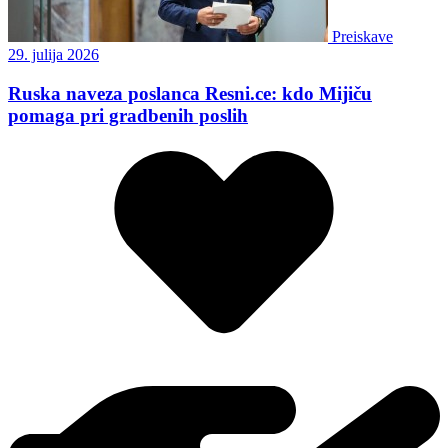
Preiskave
29. julija 2026
Ruska naveza poslanca Resni.ce: kdo Mijiču
pomaga pri gradbenih poslih