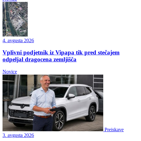
4. avgusta 2026
Vplivni podjetnik iz Vipapa tik pred stečajem
odpeljal dragocena zemljišča
Novice
Preiskave
3. avgusta 2026