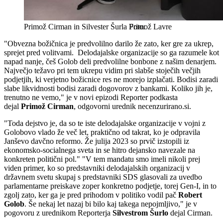
Primož Cirman in Silvester Šurla
Primož Lavre
"Obvezna božičnica je predvolilno darilo že zato, ker gre za ukrep,
sprejet pred volitvami. Delodajalske organizacije so ga razumele kot
napad nanje, češ Golob deli predvolilne bonbone z našim denarjem.
Največjo težavo pri tem ukrepu vidim pri slabše stoječih večjih
podjetjih, ki verjetno božicnice res ne morejo izplačati. Bodisi zaradi
slabe likvidnosti bodisi zaradi dogovorov z bankami. Koliko jih je,
trenutno ne vemo," je v novi epizodi Reporter podkasta
dejal
Primož Cirman
, odgovorni urednik necenzurirano.si.
"Toda dejstvo je, da so te iste delodajalske organizacije v vojni z
Golobovo vlado že več let, praktično od takrat, ko je odpravila
Janševo davčno reformo. Že julija 2023 so prvič izstopili iz
ekonomsko-socialnega sveta in se hitro dejansko navezale na
konkreten politični pol." "V tem mandatu smo imeli nikoli prej
viden primer, ko so predstavniki delodajalskih organizacij v
državnem svetu skupaj s predstavniki SDS glasovali za uvedbo
parlamentarne preiskave zoper konkretno podjetje, torej Gen-I, in to
zgolj zato, ker ga je pred prihodom v politiko vodil pač
Robert
Golob
. Še nekaj let nazaj bi bilo kaj takega nepojmljivo," je v
pogovoru z urednikom Reporterja
Silvestrom Šurlo
dejal Cirman.