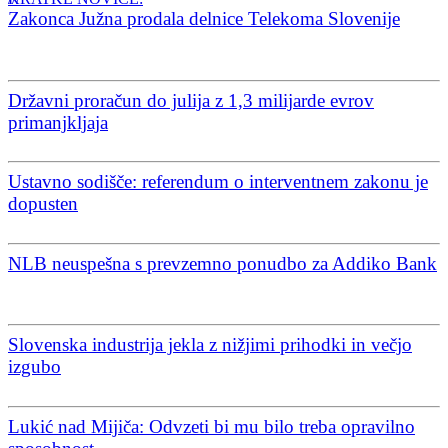
Zakonca Južna prodala delnice Telekoma Slovenije
Državni proračun do julija z 1,3 milijarde evrov
primanjkljaja
Ustavno sodišče: referendum o interventnem zakonu je
dopusten
NLB neuspešna s prevzemno ponudbo za Addiko Bank
Slovenska industrija jekla z nižjimi prihodki in večjo
izgubo
Lukić nad Mijiča: Odvzeti bi mu bilo treba opravilno