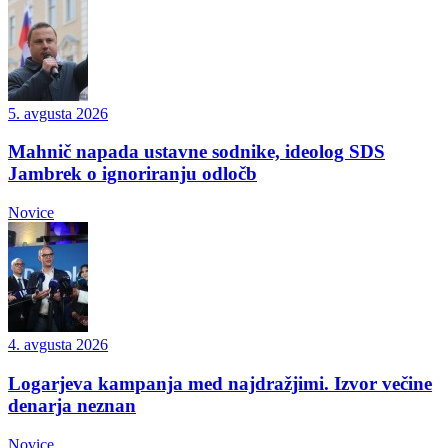
5. avgusta 2026
Mahnič napada ustavne sodnike, ideolog SDS
Jambrek o ignoriranju odločb
Novice
4. avgusta 2026
Logarjeva kampanja med najdražjimi. Izvor večine
denarja neznan
Novice