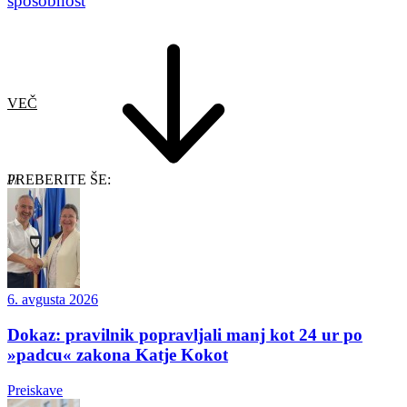
sposobnost
VEČ
PREBERITE ŠE:
6. avgusta 2026
Dokaz: pravilnik popravljali manj kot 24 ur po
»padcu« zakona Katje Kokot
Preiskave