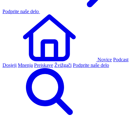
Podprite naše delo
Novice
Podcast
Dosjeji
Mnenja
Preiskave
Žvižgači
Podprite naše delo