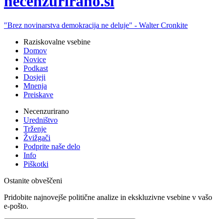
ne
cenzurirano.si
"Brez novinarstva demokracija ne deluje" -
Walter Cronkite
Raziskovalne vsebine
Domov
Novice
Podkast
Dosjeji
Mnenja
Preiskave
Necenzurirano
Uredništvo
Trženje
Žvižgači
Podprite naše delo
Info
Piškotki
Ostanite obveščeni
Pridobite najnovejše politične analize in ekskluzivne vsebine v vašo
e-pošto.