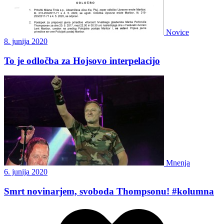
Novice
8. junija 2020
To je odločba za Hojsovo interpelacijo
Mnenja
6. junija 2020
Smrt novinarjem, svoboda Thompsonu! #kolumna