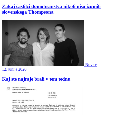
Zakaj častilci domobranstva nikoli niso izumili
slovenskega Thompsona
Novice
12. junija 2020
Kaj ste najraje brali v tem tednu