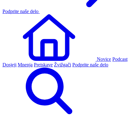
Podprite naše delo
Novice
Podcast
Dosjeji
Mnenja
Preiskave
Žvižgači
Podprite naše delo