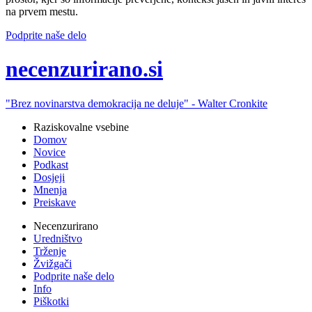
na prvem mestu.
Podprite naše delo
ne
cenzurirano.si
"Brez novinarstva demokracija ne deluje" -
Walter Cronkite
Raziskovalne vsebine
Domov
Novice
Podkast
Dosjeji
Mnenja
Preiskave
Necenzurirano
Uredništvo
Trženje
Žvižgači
Podprite naše delo
Info
Piškotki