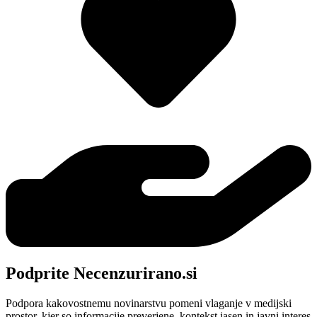
Podprite Necenzurirano.si
Podpora kakovostnemu novinarstvu pomeni vlaganje v medijski
prostor, kjer so informacije preverjene, kontekst jasen in javni interes