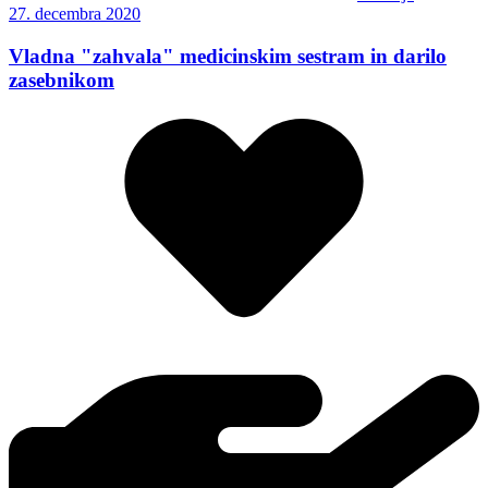
27. decembra 2020
Vladna "zahvala" medicinskim sestram in darilo
zasebnikom