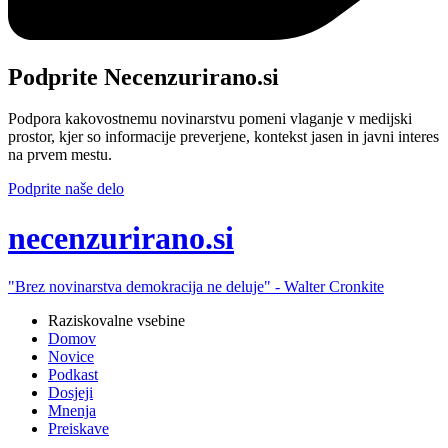
Podprite Necenzurirano.si
Podpora kakovostnemu novinarstvu pomeni vlaganje v medijski
prostor, kjer so informacije preverjene, kontekst jasen in javni interes
na prvem mestu.
Podprite naše delo
ne
cenzurirano.si
"Brez novinarstva demokracija ne deluje" -
Walter Cronkite
Raziskovalne vsebine
Domov
Novice
Podkast
Dosjeji
Mnenja
Preiskave