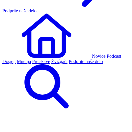
Podprite naše delo
Novice
Podcast
Dosjeji
Mnenja
Preiskave
Žvižgači
Podprite naše delo