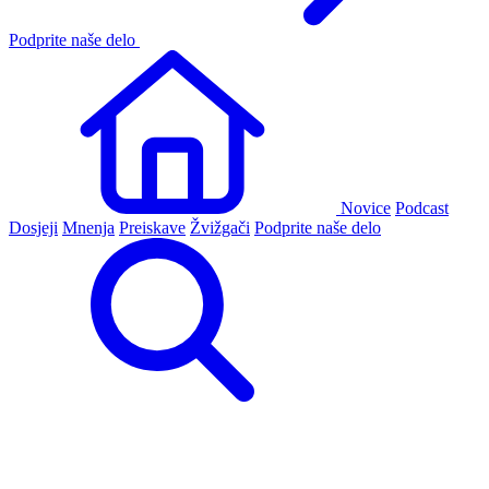
Podprite naše delo
Novice
Podcast
Dosjeji
Mnenja
Preiskave
Žvižgači
Podprite naše delo