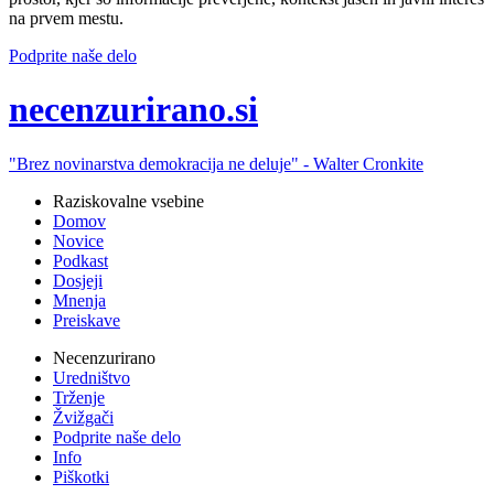
na prvem mestu.
Podprite naše delo
ne
cenzurirano.si
"Brez novinarstva demokracija ne deluje" -
Walter Cronkite
Raziskovalne vsebine
Domov
Novice
Podkast
Dosjeji
Mnenja
Preiskave
Necenzurirano
Uredništvo
Trženje
Žvižgači
Podprite naše delo
Info
Piškotki