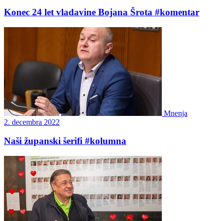
Konec 24 let vladavine Bojana Šrota #komentar
Mnenja
2. decembra 2022
Naši županski šerifi #kolumna