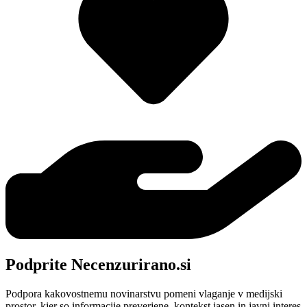
Podprite Necenzurirano.si
Podpora kakovostnemu novinarstvu pomeni vlaganje v medijski
prostor, kjer so informacije preverjene, kontekst jasen in javni interes