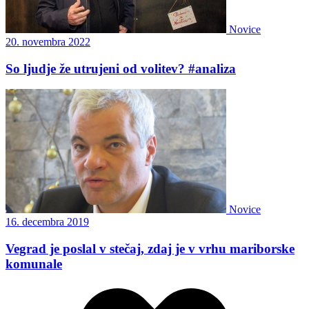
Novice
20. novembra 2022
So ljudje že utrujeni od volitev? #analiza
Novice
16. decembra 2019
Vegrad je poslal v stečaj, zdaj je v vrhu mariborske
komunale