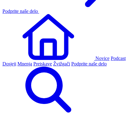
Podprite naše delo
Novice
Podcast
Dosjeji
Mnenja
Preiskave
Žvižgači
Podprite naše delo