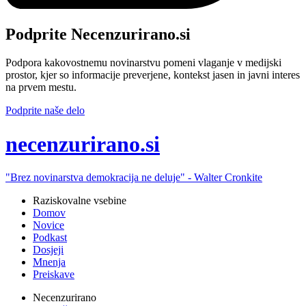
Podprite Necenzurirano.si
Podpora kakovostnemu novinarstvu pomeni vlaganje v medijski
prostor, kjer so informacije preverjene, kontekst jasen in javni interes
na prvem mestu.
Podprite naše delo
ne
cenzurirano.si
"Brez novinarstva demokracija ne deluje" -
Walter Cronkite
Raziskovalne vsebine
Domov
Novice
Podkast
Dosjeji
Mnenja
Preiskave
Necenzurirano