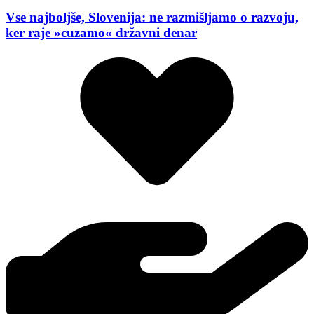
Vse najboljše, Slovenija: ne razmišljamo o razvoju,
ker raje »cuzamo« državni denar