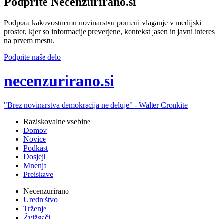
Podprite Necenzurirano.si
Podpora kakovostnemu novinarstvu pomeni vlaganje v medijski
prostor, kjer so informacije preverjene, kontekst jasen in javni interes
na prvem mestu.
Podprite naše delo
ne
cenzurirano.si
"Brez novinarstva demokracija ne deluje" -
Walter Cronkite
Raziskovalne vsebine
Domov
Novice
Podkast
Dosjeji
Mnenja
Preiskave
Necenzurirano
Uredništvo
Trženje
Žvižgači