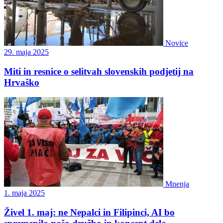
Novice
29. maja 2025
Miti in resnice o selitvah slovenskih podjetij na
Hrvaško
Mnenja
1. maja 2025
Živel 1. maj: ne Nepalci in Filipinci, AI bo