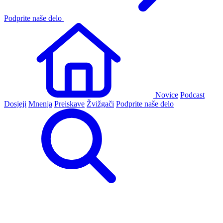
Podprite naše delo
Novice
Podcast
Dosjeji
Mnenja
Preiskave
Žvižgači
Podprite naše delo