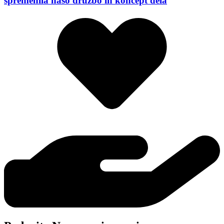
spremenila našo družbo in koncept dela