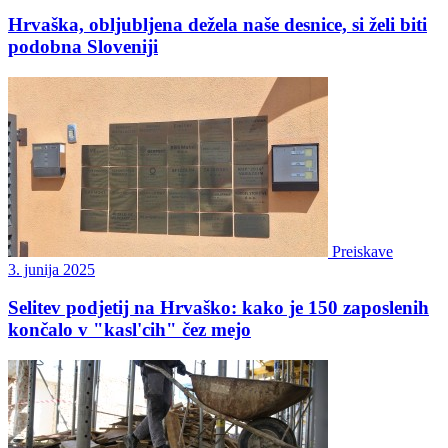
Hrvaška, obljubljena dežela naše desnice, si želi biti
podobna Sloveniji
Preiskave
3. junija 2025
Selitev podjetij na Hrvaško: kako je 150 zaposlenih
končalo v "kasl'cih" čez mejo