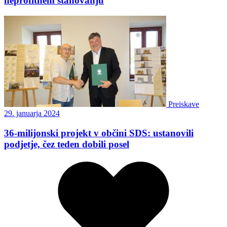
neprofitnem stanovanju
Preiskave
29. januarja 2024
36-milijonski projekt v občini SDS: ustanovili
podjetje, čez teden dobili posel