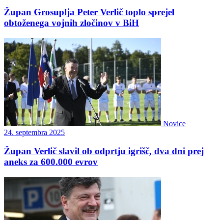
Župan Grosuplja Peter Verlič toplo sprejel
obtoženega vojnih zločinov v BiH
Novice
24. septembra 2025
Župan Verlič slavil ob odprtju igrišč, dva dni prej
aneks za 600.000 evrov