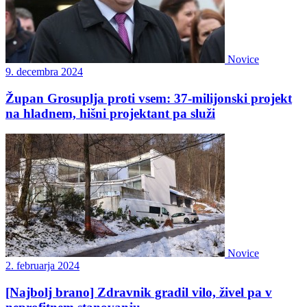
Novice
9. decembra 2024
Župan Grosuplja proti vsem: 37-milijonski projekt
na hladnem, hišni projektant pa služi
Novice
2. februarja 2024
[Najbolj brano] Zdravnik gradil vilo, živel pa v