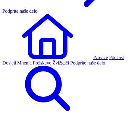
Podprite naše delo
Novice
Podcast
Dosjeji
Mnenja
Preiskave
Žvižgači
Podprite naše delo