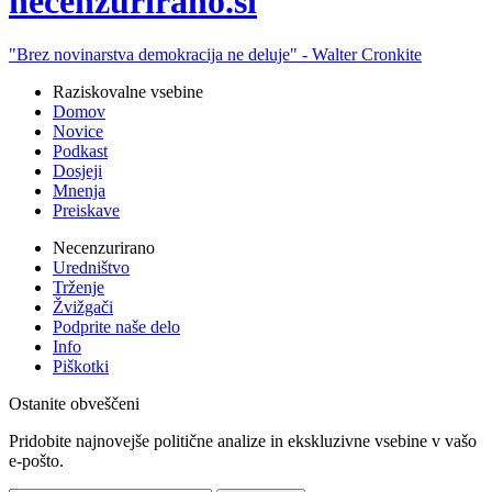
ne
cenzurirano.si
"Brez novinarstva demokracija ne deluje" -
Walter Cronkite
Raziskovalne vsebine
Domov
Novice
Podkast
Dosjeji
Mnenja
Preiskave
Necenzurirano
Uredništvo
Trženje
Žvižgači
Podprite naše delo
Info
Piškotki
Ostanite obveščeni
Pridobite najnovejše politične analize in ekskluzivne vsebine v vašo
e-pošto.