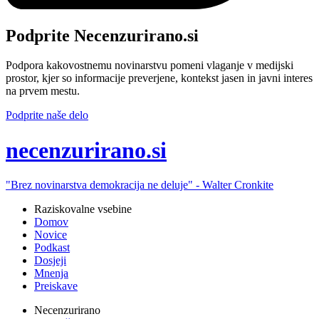
Podprite Necenzurirano.si
Podpora kakovostnemu novinarstvu pomeni vlaganje v medijski
prostor, kjer so informacije preverjene, kontekst jasen in javni interes
na prvem mestu.
Podprite naše delo
ne
cenzurirano.si
"Brez novinarstva demokracija ne deluje" -
Walter Cronkite
Raziskovalne vsebine
Domov
Novice
Podkast
Dosjeji
Mnenja
Preiskave
Necenzurirano