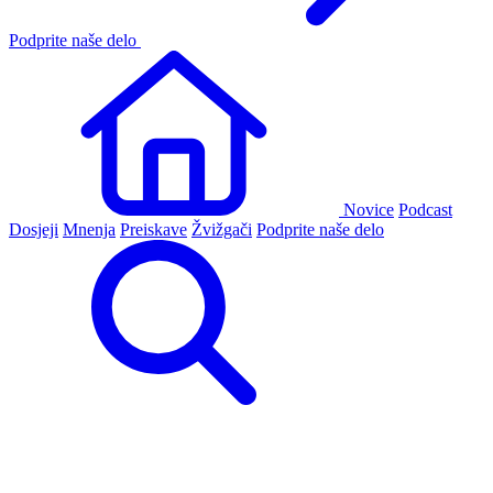
Podprite naše delo
Novice
Podcast
Dosjeji
Mnenja
Preiskave
Žvižgači
Podprite naše delo