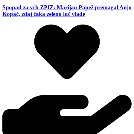
Spopad za vrh ZPIZ: Marijan Papež premagal Anjo
Kopač, zdaj čaka zeleno luč vlade