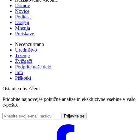
Domov
Novice
Podkast
Dosjeji
Mnenja
Preiskave
Necenzurirano
Uredništvo
Trženje
Žvižgači
Podprite naše delo
Info
Piškotki
Ostanite obveščeni
Pridobite najnovejše politične analize in ekskluzivne vsebine v vašo
e-pošto.
Prijavite se