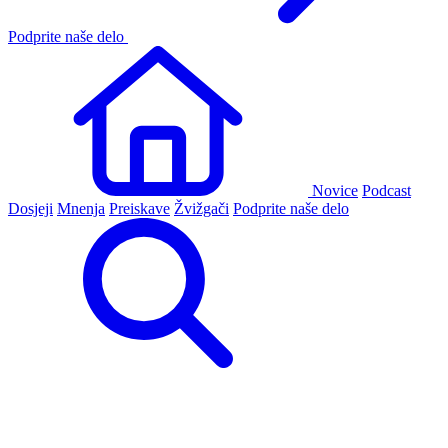
Podprite naše delo
Novice
Podcast
Dosjeji
Mnenja
Preiskave
Žvižgači
Podprite naše delo