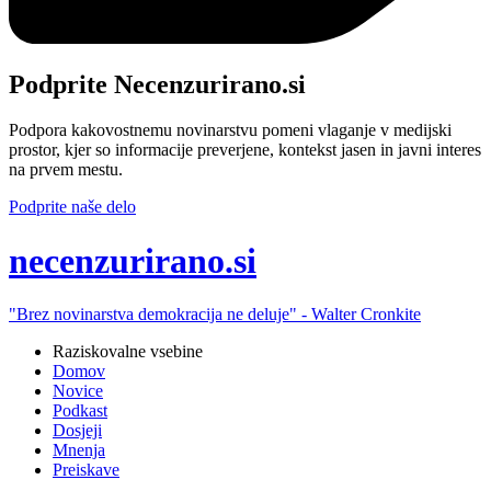
Podprite Necenzurirano.si
Podpora kakovostnemu novinarstvu pomeni vlaganje v medijski
prostor, kjer so informacije preverjene, kontekst jasen in javni interes
na prvem mestu.
Podprite naše delo
ne
cenzurirano.si
"Brez novinarstva demokracija ne deluje" -
Walter Cronkite
Raziskovalne vsebine
Domov
Novice
Podkast
Dosjeji
Mnenja
Preiskave