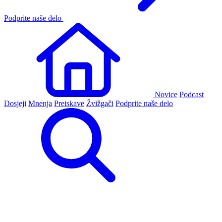
Podprite naše delo
Novice
Podcast
Dosjeji
Mnenja
Preiskave
Žvižgači
Podprite naše delo