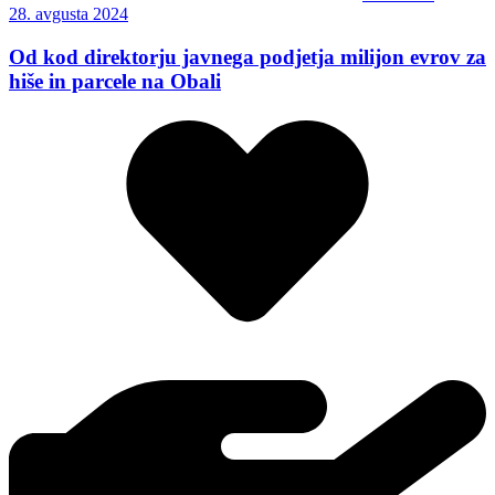
28. avgusta 2024
Od kod direktorju javnega podjetja milijon evrov za
hiše in parcele na Obali