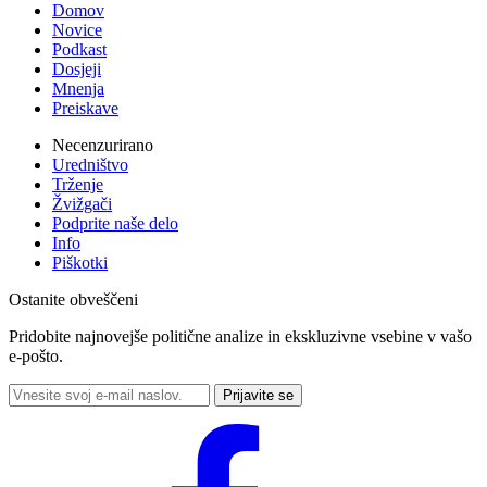
Domov
Novice
Podkast
Dosjeji
Mnenja
Preiskave
Necenzurirano
Uredništvo
Trženje
Žvižgači
Podprite naše delo
Info
Piškotki
Ostanite obveščeni
Pridobite najnovejše politične analize in ekskluzivne vsebine v vašo
e-pošto.
Prijavite se