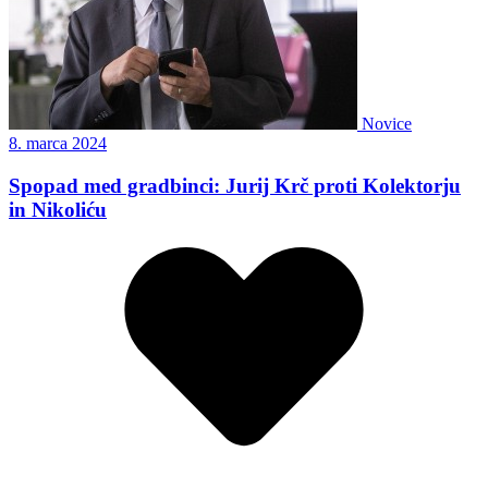
Novice
8. marca 2024
Spopad med gradbinci: Jurij Krč proti Kolektorju
in Nikoliću