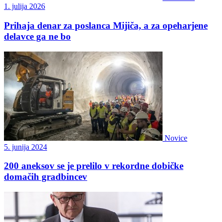
1. julija 2026
Prihaja denar za poslanca Mijiča, a za opeharjene
delavce ga ne bo
Novice
5. junija 2024
200 aneksov se je prelilo v rekordne dobičke
domačih gradbincev