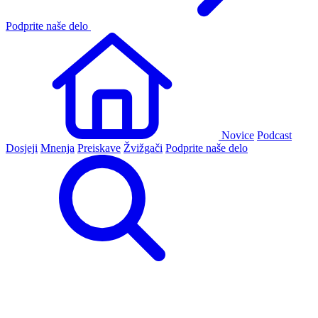
Podprite naše delo
Novice
Podcast
Dosjeji
Mnenja
Preiskave
Žvižgači
Podprite naše delo