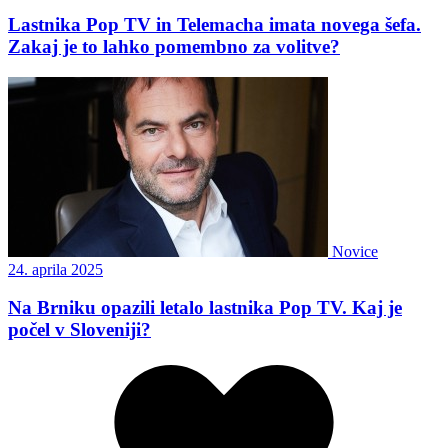
Lastnika Pop TV in Telemacha imata novega šefa.
Zakaj je to lahko pomembno za volitve?
Novice
24. aprila 2025
Na Brniku opazili letalo lastnika Pop TV. Kaj je
počel v Sloveniji?