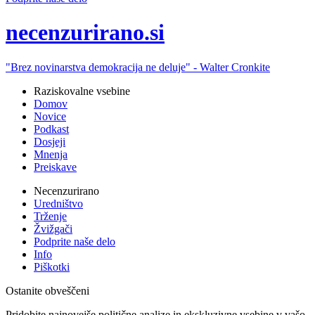
ne
cenzurirano.si
"Brez novinarstva demokracija ne deluje" -
Walter Cronkite
Raziskovalne vsebine
Domov
Novice
Podkast
Dosjeji
Mnenja
Preiskave
Necenzurirano
Uredništvo
Trženje
Žvižgači
Podprite naše delo
Info
Piškotki
Ostanite obveščeni
Pridobite najnovejše politične analize in ekskluzivne vsebine v vašo