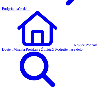
Podprite naše delo
Novice
Podcast
Dosjeji
Mnenja
Preiskave
Žvižgači
Podprite naše delo