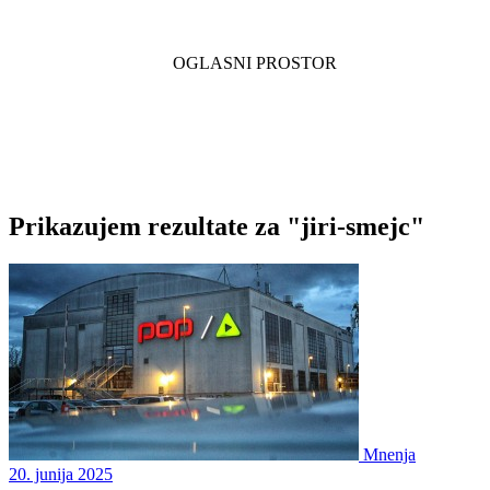
Prikazujem rezultate za "jiri-smejc"
Mnenja
20. junija 2025