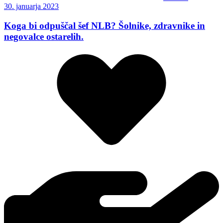
30. januarja 2023
Koga bi odpuščal šef NLB? Šolnike, zdravnike in
negovalce ostarelih.