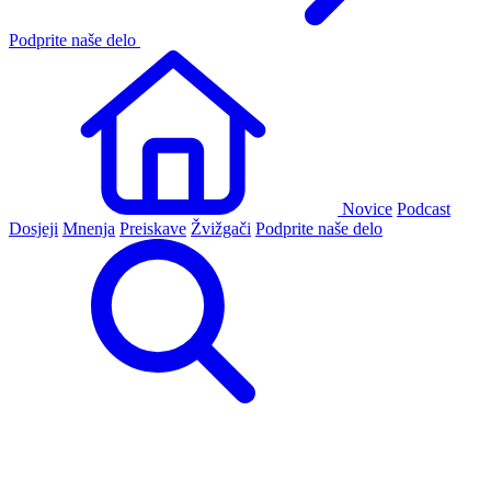
Podprite naše delo
Novice
Podcast
Dosjeji
Mnenja
Preiskave
Žvižgači
Podprite naše delo