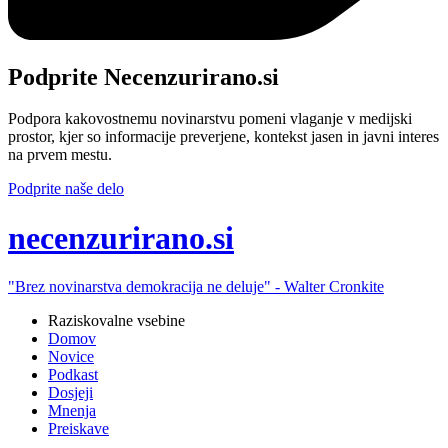
Podprite Necenzurirano.si
Podpora kakovostnemu novinarstvu pomeni vlaganje v medijski
prostor, kjer so informacije preverjene, kontekst jasen in javni interes
na prvem mestu.
Podprite naše delo
ne
cenzurirano.si
"Brez novinarstva demokracija ne deluje" -
Walter Cronkite
Raziskovalne vsebine
Domov
Novice
Podkast
Dosjeji
Mnenja
Preiskave