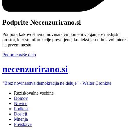
Podprite Necenzurirano.si
Podpora kakovostnemu novinarstvu pomeni vlaganje v medijski
prostor, kjer so informacije preverjene, kontekst jasen in javni interes
na prvem mestu.
Podprite naše delo
ne
cenzurirano.si
"Brez novinarstva demokracija ne deluje" -
Walter Cronkite
Raziskovalne vsebine
Domov
Novice
Podkast
Dosjeji
Mnenja
Preiskave