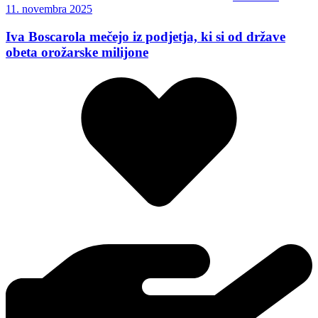
11. novembra 2025
Iva Boscarola mečejo iz podjetja, ki si od države
obeta orožarske milijone