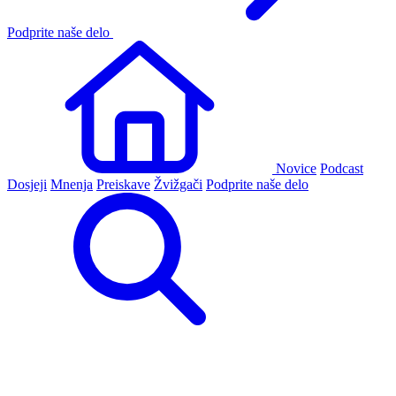
Podprite naše delo
Novice
Podcast
Dosjeji
Mnenja
Preiskave
Žvižgači
Podprite naše delo