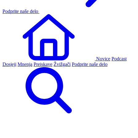
Podprite naše delo
Novice
Podcast
Dosjeji
Mnenja
Preiskave
Žvižgači
Podprite naše delo