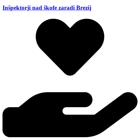
Inšpektorji nad škofe zaradi Brezij