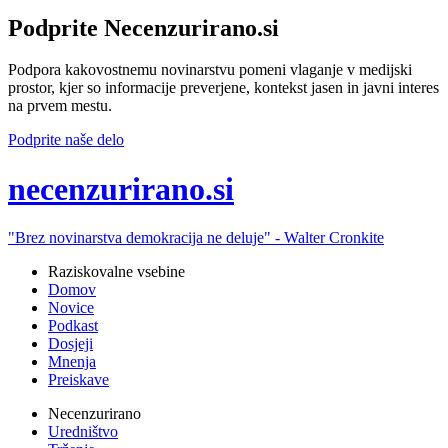
Podprite Necenzurirano.si
Podpora kakovostnemu novinarstvu pomeni vlaganje v medijski
prostor, kjer so informacije preverjene, kontekst jasen in javni interes
na prvem mestu.
Podprite naše delo
ne
cenzurirano.si
"Brez novinarstva demokracija ne deluje" -
Walter Cronkite
Raziskovalne vsebine
Domov
Novice
Podkast
Dosjeji
Mnenja
Preiskave
Necenzurirano
Uredništvo