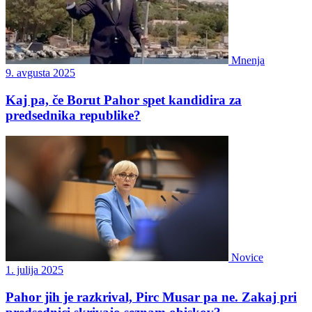
Mnenja
9. avgusta 2025
Kaj pa, če Borut Pahor spet kandidira za
predsednika republike?
Novice
1. julija 2025
Pahor jih je razkrival, Pirc Musar pa ne. Zakaj pri