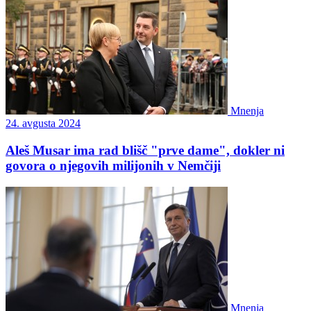
Mnenja
24. avgusta 2024
Aleš Musar ima rad blišč "prve dame", dokler ni
govora o njegovih milijonih v Nemčiji
Mnenja