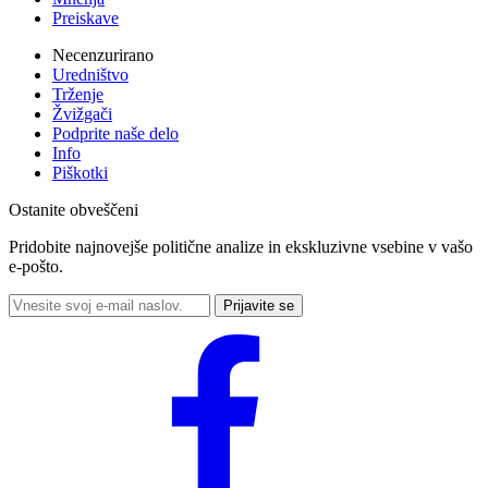
Preiskave
Necenzurirano
Uredništvo
Trženje
Žvižgači
Podprite naše delo
Info
Piškotki
Ostanite obveščeni
Pridobite najnovejše politične analize in ekskluzivne vsebine v vašo
e-pošto.
Prijavite se