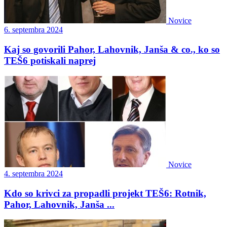
Novice
6. septembra 2024
Kaj so govorili Pahor, Lahovnik, Janša & co., ko so
TEŠ6 potiskali naprej
Novice
4. septembra 2024
Kdo so krivci za propadli projekt TEŠ6: Rotnik,
Pahor, Lahovnik, Janša ...