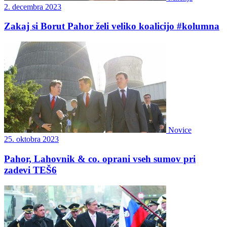
2. decembra 2023
Zakaj si Borut Pahor želi veliko koalicijo #kolumna
Novice
25. oktobra 2023
Pahor, Lahovnik & co. oprani vseh sumov pri
zadevi TEŠ6