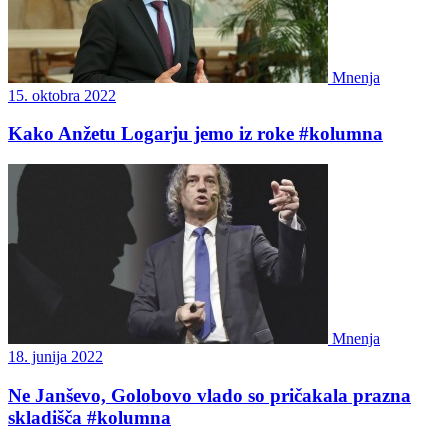
Mnenja
15. oktobra 2022
Kako Anžetu Logarju jemo iz roke #kolumna
Mnenja
18. junija 2022
Ne Janševo, Golobovo vlado so pričakala prazna
skladišča #kolumna