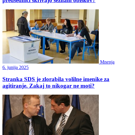
predsednici skrivajo seznam obiskov?
Mnenja
6. junija 2025
Stranka SDS je zlorabila volilne imenike za
agitiranje. Zakaj to nikogar ne moti?