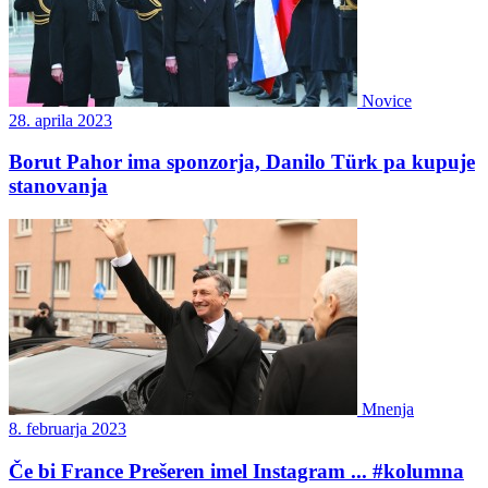
Novice
28. aprila 2023
Borut Pahor ima sponzorja, Danilo Türk pa kupuje
stanovanja
Mnenja
8. februarja 2023
Če bi France Prešeren imel Instagram ... #kolumna