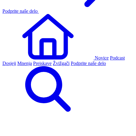
Podprite naše delo
Novice
Podcast
Dosjeji
Mnenja
Preiskave
Žvižgači
Podprite naše delo