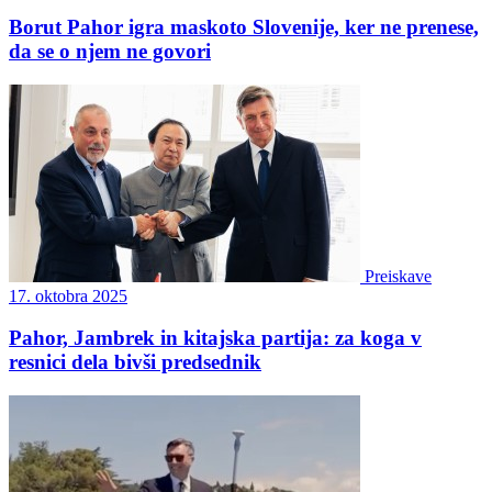
Borut Pahor igra maskoto Slovenije, ker ne prenese,
da se o njem ne govori
Preiskave
17. oktobra 2025
Pahor, Jambrek in kitajska partija: za koga v
resnici dela bivši predsednik