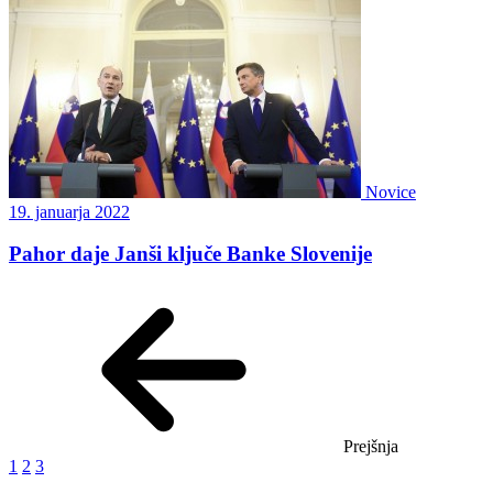
Novice
19. januarja 2022
Pahor daje Janši ključe Banke Slovenije
Prejšnja
1
2
3