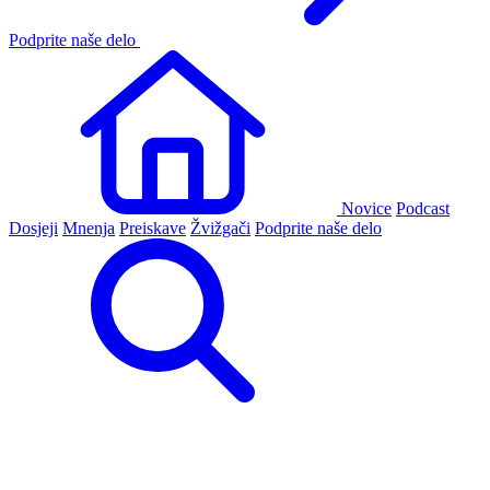
Podprite naše delo
Novice
Podcast
Dosjeji
Mnenja
Preiskave
Žvižgači
Podprite naše delo