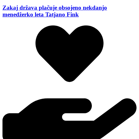
Zakaj država plačuje obsojeno nekdanjo
menedžerko leta Tatjano Fink