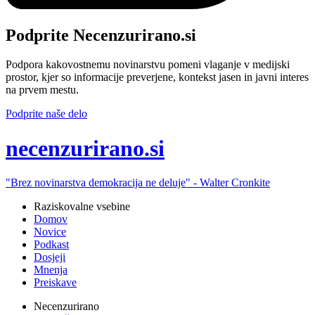
Podprite Necenzurirano.si
Podpora kakovostnemu novinarstvu pomeni vlaganje v medijski
prostor, kjer so informacije preverjene, kontekst jasen in javni interes
na prvem mestu.
Podprite naše delo
ne
cenzurirano.si
"Brez novinarstva demokracija ne deluje" -
Walter Cronkite
Raziskovalne vsebine
Domov
Novice
Podkast
Dosjeji
Mnenja
Preiskave
Necenzurirano