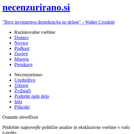
ne
cenzurirano.si
"Brez novinarstva demokracija ne deluje" -
Walter Cronkite
Raziskovalne vsebine
Domov
Novice
Podkast
Dosjeji
Mnenja
Preiskave
Necenzurirano
Uredništvo
Trženje
Žvižgači
Podprite naše delo
Info
Piškotki
Ostanite obveščeni
Pridobite najnovejše politične analize in ekskluzivne vsebine v vašo
e-pošto.