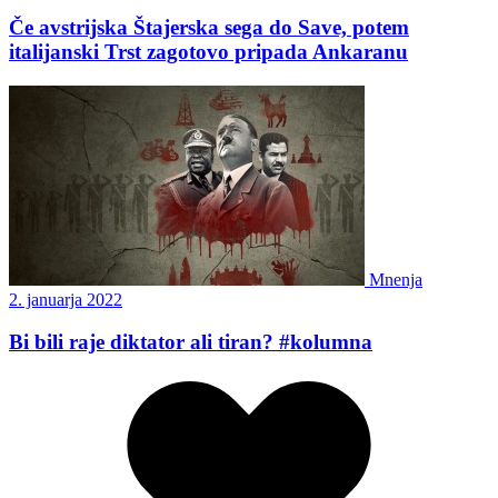
Če avstrijska Štajerska sega do Save, potem
italijanski Trst zagotovo pripada Ankaranu
Mnenja
2. januarja 2022
Bi bili raje diktator ali tiran? #kolumna