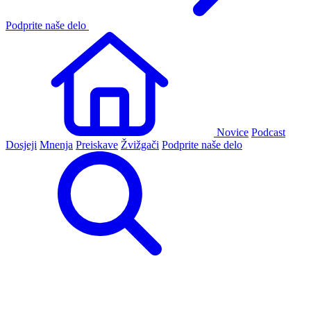
Podprite naše delo
Novice
Podcast
Dosjeji
Mnenja
Preiskave
Žvižgači
Podprite naše delo